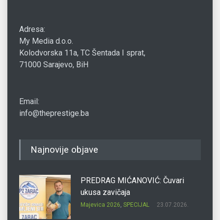
Adresa:
My Media d.o.o.
Kolodvorska 11a, TC Šentada I sprat,
71000 Sarajevo, BiH
Email:
info@theprestige.ba
Najnovije objave
PREDRAG MIĆANOVIĆ: Čuvari
ukusa zavičaja
Majevica 2026
,
SPECIJAL
23.07.2026.