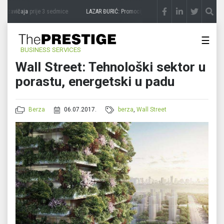
 zavičaja
prije 3 sedmice
LAZAR ĐURIĆ: Promocija potencijal pretvara u destinaciju
☰
BUSINESS SERVICES
Wall Street: Tehnološki sektor u
porastu, energetski u padu
Berza
06.07.2017.
berza
,
Wall Street