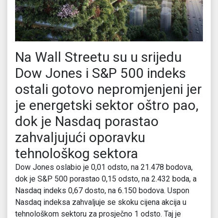
Na Wall Streetu su u srijedu
Dow Jones i S&P 500 indeks
ostali gotovo nepromjenjeni jer
je energetski sektor oštro pao,
dok je Nasdaq porastao
zahvaljujući oporavku
tehnološkog sektora
Dow Jones oslabio je 0,01 odsto, na 21.478 bodova,
dok je S&P 500 porastao 0,15 odsto, na 2.432 boda, a
Nasdaq indeks 0,67 dosto, na 6.150 bodova. Uspon
Nasdaq indeksa zahvaljuje se skoku cijena akcija u
tehnološkom sektoru za prosječno 1 odsto. Taj je