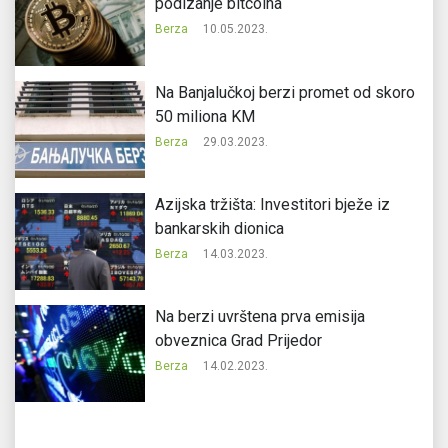
podizanje bitcoina
Berza
10.05.2023.
Na Banjalučkoj berzi promet od skoro
50 miliona KM
Berza
29.03.2023.
Azijska tržišta: Investitori bježe iz
bankarskih dionica
Berza
14.03.2023.
Na berzi uvrštena prva emisija
obveznica Grad Prijedor
Berza
14.02.2023.