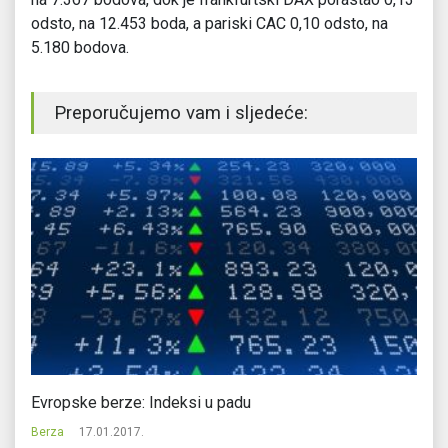
odsto, na 12.453 boda, a pariski CAC 0,10 odsto, na
5.180 bodova.
Preporučujemo vam i sljedeće:
Evropske berze: Indeksi u padu
Wa
Berza
17.01.2017.
Be