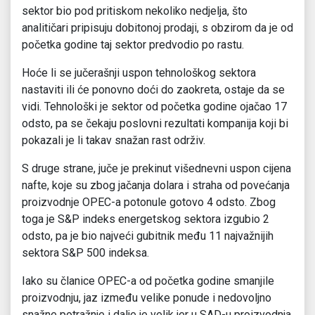
sektor bio pod pritiskom nekoliko nedjelja, što
analitičari pripisuju dobitonoj prodaji, s obzirom da je od
početka godine taj sektor predvodio po rastu.
Hoće li se jučerašnji uspon tehnološkog sektora
nastaviti ili će ponovno doći do zaokreta, ostaje da se
vidi. Tehnološki je sektor od početka godine ojačao 17
odsto, pa se čekaju poslovni rezultati kompanija koji bi
pokazali je li takav snažan rast održiv.
S druge strane, juče je prekinut višednevni uspon cijena
nafte, koje su zbog jačanja dolara i straha od povećanja
proizvodnje OPEC-a potonule gotovo 4 odsto. Zbog
toga je S&P indeks energetskog sektora izgubio 2
odsto, pa je bio najveći gubitnik među 11 najvažnijih
sektora S&P 500 indeksa.
Iako su članice OPEC-a od početka godine smanjile
proizvodnju, jaz između velike ponude i nedovoljno
snažne potražnje i dalje je velik jer u SAD-u proizvodnja