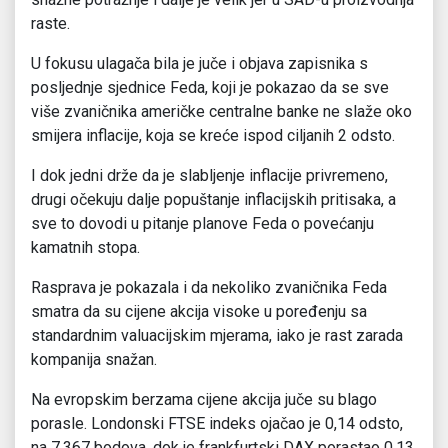
raste.
U fokusu ulagača bila je juče i objava zapisnika s
posljednje sjednice Feda, koji je pokazao da se sve
više zvaničnika američke centralne banke ne slaže oko
smijera inflacije, koja se kreće ispod ciljanih 2 odsto.
I dok jedni drže da je slabljenje inflacije privremeno,
drugi očekuju dalje popuštanje inflacijskih pritisaka, a
sve to dovodi u pitanje planove Feda o povećanju
kamatnih stopa.
Rasprava je pokazala i da nekoliko zvaničnika Feda
smatra da su cijene akcija visoke u poređenju sa
standardnim valuacijskim mjerama, iako je rast zarada
kompanija snažan.
Na evropskim berzama cijene akcija juče su blago
porasle. Londonski FTSE indeks ojačao je 0,14 odsto,
na 7.367 bodova, dok je frankfurtski DAX porastao 0,13