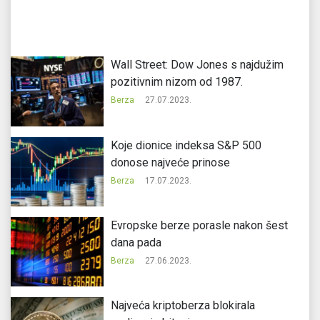
Wall Street: Dow Jones s najdužim
pozitivnim nizom od 1987.
Berza
27.07.2023.
Koje dionice indeksa S&P 500
donose najveće prinose
Berza
17.07.2023.
Evropske berze porasle nakon šest
dana pada
Berza
27.06.2023.
Najveća kriptoberza blokirala