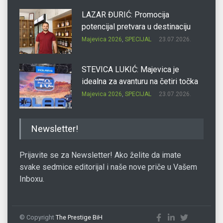
LAZAR ĐURIĆ: Promocija
potencijal pretvara u destinaciju
Majevica 2026
,
SPECIJAL
23.07.2026.
STEVICA LUKIĆ: Majevica je
idealna za avanturu na četiri točka
Majevica 2026
,
SPECIJAL
23.07.2026.
DRAGAN OSTOJIĆ: Moj karakter je
Newsletter!
iskovan na Majevici
Majevica 2026
,
SPECIJAL
23.07.2026.
Prijavite se za Newsletter! Ako želite da imate
svake sedmice editorijal i naše nove priče u Vašem
Inboxu.
SLAĐANA ZGONJANIN: Industrija
sa licem zajednice
Majevica 2026
,
SPECIJAL
23.07.2026.
© Copyright
The Prestige BiH