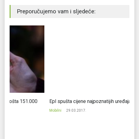
Preporučujemo vam i sljedeće:
Epl spušta cijene najpoznatijih uređaja
Pr
Mobilni
29.03.2017.
Mo