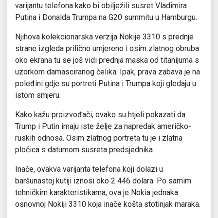
varijantu telefona kako bi obilježili susret Vladimira
Putina i Donalda Trumpa na G20 summitu u Hamburgu.
Njihova kolekcionarska verzija Nokije 3310 s prednje
strane izgleda prilično umjereno i osim zlatnog obruba
oko ekrana tu se još vidi prednja maska od titanijuma s
uzorkom damasciranog čelika. Ipak, prava zabava je na
poleđini gdje su portreti Putina i Trumpa koji gledaju u
istom smjeru.
Kako kažu proizvođači, ovako su htjeli pokazati da
Trump i Putin imaju iste želje za napredak američko-
ruskih odnosa. Osim zlatnog portreta tu je i zlatna
pločica s datumom susreta predsjednika.
Inače, ovakva varijanta telefona koji dolazi u
baršunastoj kutiji iznosi oko 2 446 dolara. Po samim
tehničkim karakteristikama, ova je Nokia jednaka
osnovnoj Nokiji 3310 koja inače košta stotinjak maraka.