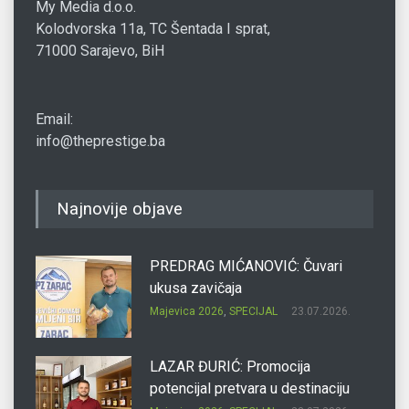
My Media d.o.o.
Kolodvorska 11a, TC Šentada I sprat,
71000 Sarajevo, BiH
Email:
info@theprestige.ba
Najnovije objave
PREDRAG MIĆANOVIĆ: Čuvari
ukusa zavičaja
Majevica 2026
,
SPECIJAL
23.07.2026.
LAZAR ĐURIĆ: Promocija
potencijal pretvara u destinaciju