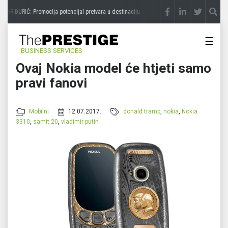
ZAR ĐURIĆ: Promocija potencijal pretvara u destinaciju
prije 3 sedmice
STEVICA LUKIĆ
☰
BUSINESS SERVICES
Ovaj Nokia model će htjeti samo
pravi fanovi
Mobilni
12.07.2017.
donald tramp
,
nokia
,
Nokia
3310
,
samit 20
,
vladimir putin