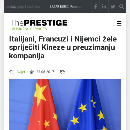
 zavičaja
prije 3 sedmice
LAZAR ĐURIĆ: Promocija potencijal pretvara u destinaciju
☰
BUSINESS SERVICES
Italijani, Francuzi i Nijemci žele
spriječiti Kineze u preuzimanju
kompanija
Svijet
23.08.2017.