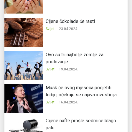
Cijene čokolade će rasti
Svijet
23.04.2024.
Ovo su tri najbolje zemlje za
poslovanje
Svijet
19.04.2024.
Musk će ovog mjeseca posjetiti
Indiju, očekuje se najava investicija
Svijet
16.04.2024.
Cijene nafte prošle sedmice blago
pale