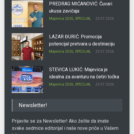
PREDRAG MIĆANOVIĆ: Čuvari
ukusa zavičaja
Majevica 2026
,
SPECIJAL
23.07.2026.
LAZAR ĐURIĆ: Promocija
potencijal pretvara u destinaciju
Majevica 2026
,
SPECIJAL
23.07.2026.
STEVICA LUKIĆ: Majevica je
idealna za avanturu na četiri točka
Majevica 2026
,
SPECIJAL
23.07.2026.
DRAGAN OSTOJIĆ: Moj karakter je
Newsletter!
iskovan na Majevici
Majevica 2026
,
SPECIJAL
23.07.2026.
Prijavite se za Newsletter! Ako želite da imate
svake sedmice editorijal i naše nove priče u Vašem