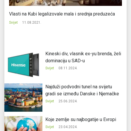
Vlasti na Kubi legalizovale mala i srednja preduzeća
S
uk
Svijet
11.08.2021.
Svi
Kineski div, vlasnik ex-yu brenda, želi
dominaciju u SAD-u
Svijet
08.11.2024.
Najduži podvodni tunel na svijetu
gradi se između Danske i Njemačke
Svijet
25.06.2024.
Koje zemlje su najbogatije u Evropi
Svijet
23.04.2024.