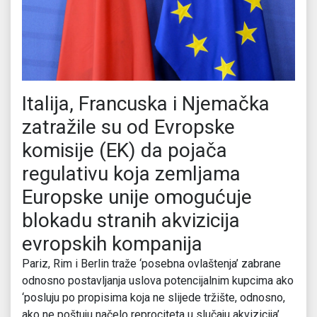
Italija, Francuska i Njemačka
zatražile su od Evropske
komisije (EK) da pojača
regulativu koja zemljama
Europske unije omogućuje
blokadu stranih akvizicija
evropskih kompanija
Pariz, Rim i Berlin traže ‘posebna ovlaštenja’ zabrane
odnosno postavljanja uslova potencijalnim kupcima ako
‘posluju po propisima koja ne slijede tržište, odnosno,
ako ne poštuju načelo reprociteta u slučaju akvizicija’,