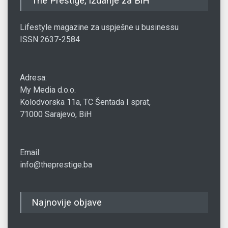
The Prestige, izdanje za BiH
Lifestyle magazine za uspješne u businessu
ISSN 2637-2584
Adresa:
My Media d.o.o.
Kolodvorska 11a, TC Šentada I sprat,
71000 Sarajevo, BiH
Email:
info@theprestige.ba
Najnovije objave