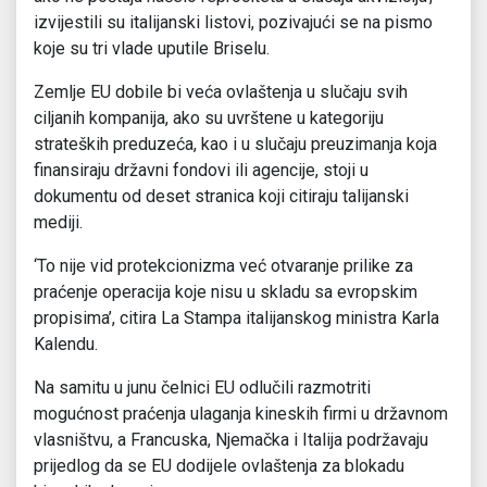
izvijestili su italijanski listovi, pozivajući se na pismo
koje su tri vlade uputile Briselu.
Zemlje EU dobile bi veća ovlaštenja u slučaju svih
ciljanih kompanija, ako su uvrštene u kategoriju
strateških preduzeća, kao i u slučaju preuzimanja koja
finansiraju državni fondovi ili agencije, stoji u
dokumentu od deset stranica koji citiraju talijanski
mediji.
‘To nije vid protekcionizma već otvaranje prilike za
praćenje operacija koje nisu u skladu sa evropskim
propisima’, citira La Stampa italijanskog ministra Karla
Kalendu.
Na samitu u junu čelnici EU odlučili razmotriti
mogućnost praćenja ulaganja kineskih firmi u državnom
vlasništvu, a Francuska, Njemačka i Italija podržavaju
prijedlog da se EU dodijele ovlaštenja za blokadu