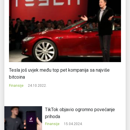
Tesla još uvjek među top pet kompanija sa najviše
Ev
bitcoina
Fi
Finansije
24.10.2022.
TikTok objavio ogromno povećanje
prihoda
Finansije
15.04.2024.