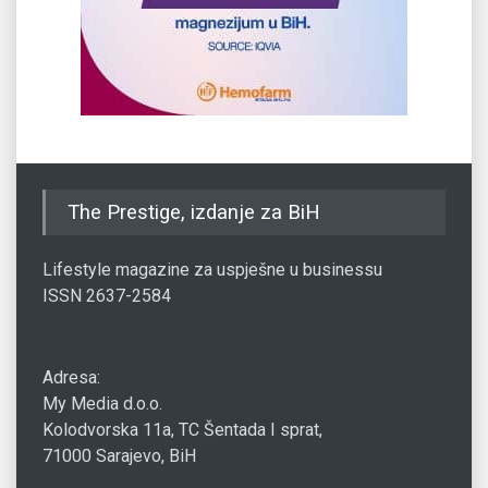
The Prestige, izdanje za BiH
Lifestyle magazine za uspješne u businessu
ISSN 2637-2584
Adresa:
My Media d.o.o.
Kolodvorska 11a, TC Šentada I sprat,
71000 Sarajevo, BiH