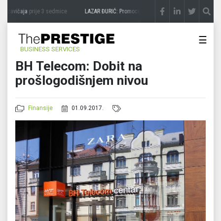
a zavičaja
prije 3 sedmice
LAZAR ĐURIĆ: Promocija potencijal pretvara u destinaciju
☰
BUSINESS SERVICES
BH Telecom: Dobit na
prošlogodišnjem nivou
Finansije
01.09.2017.