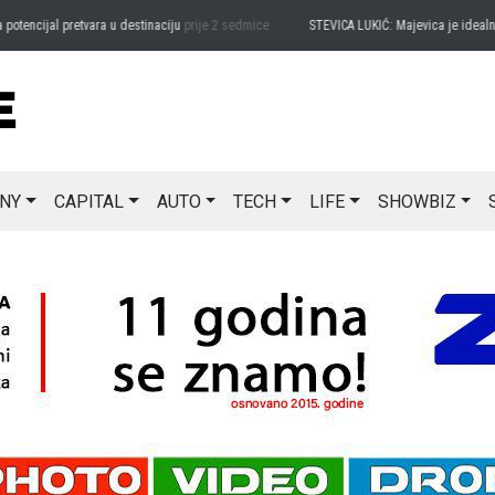
ncijal pretvara u destinaciju
prije 2 sedmice
STEVICA LUKIĆ: Majevica je idealna za
NY
CAPITAL
AUTO
TECH
LIFE
SHOWBIZ