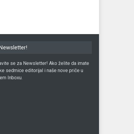
05.03.2020.
Gadget
21.08.2017.
Gad
Newsletter!
javite se za Newsletter! Ako želite da imate
ke sedmice editorijal i naše nove priče u
em Inboxu.