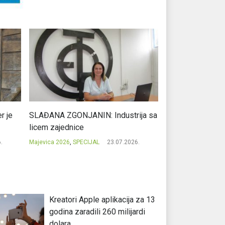
r je
SLAĐANA ZGONJANIN: Industrija sa
NIKOLA GAVRIĆ: L
licem zajednice
regionalni uspje
.
Majevica 2026
,
SPECIJAL
23.07.2026.
Majevica 2026
,
SPEC
Kreatori Apple aplikacija za 13
godina zaradili 260 milijardi
dolara