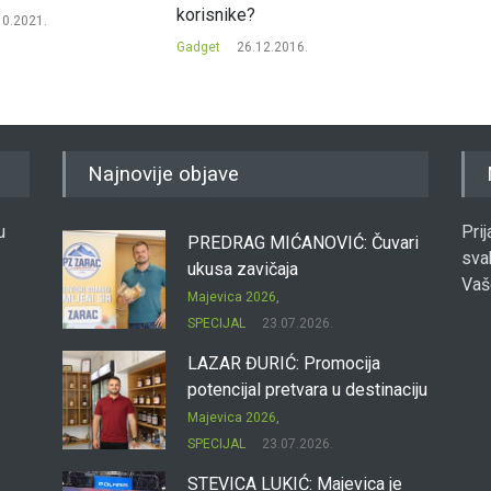
korisnike?
10.2021.
Gadget
Gadget
26.12.2016.
Najnovije objave
u
Pri
PREDRAG MIĆANOVIĆ: Čuvari
sva
ukusa zavičaja
Vaš
Majevica 2026
,
SPECIJAL
23.07.2026.
LAZAR ĐURIĆ: Promocija
potencijal pretvara u destinaciju
Majevica 2026
,
SPECIJAL
23.07.2026.
STEVICA LUKIĆ: Majevica je