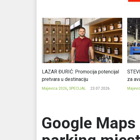
Ć: Čuvari ukusa
LAZAR ĐURIĆ: Promocija potencijal
STEVI
pretvara u destinaciju
za ava
23.07.2026.
Majevica 2026
,
SPECIJAL
23.07.2026.
Majevi
Google Maps z