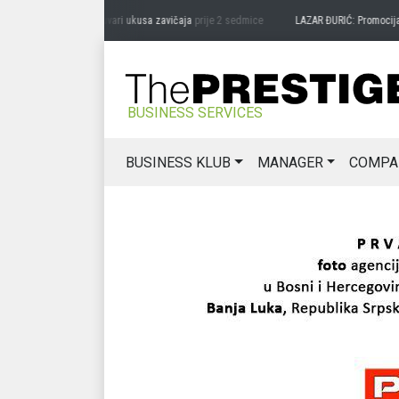
RAG MIĆANOVIĆ: Čuvari ukusa zavičaja
prije 2 sedmice
LAZAR ĐURIĆ: Promocija pote
BUSINESS SERVICES
BUSINESS KLUB
MANAGER
COMPA