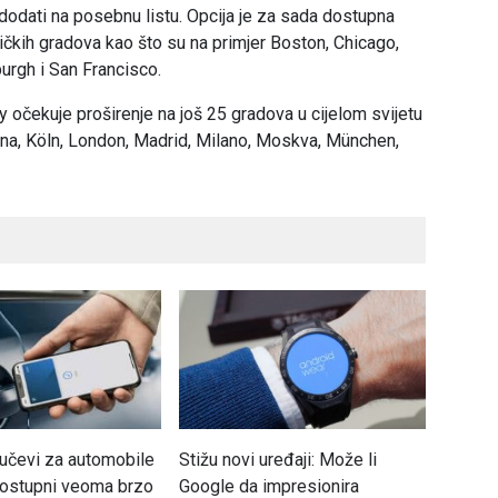
dodati na posebnu listu. Opcija je za sada dostupna
ričkih gradova kao što su na primjer Boston, Chicago,
urgh i San Francisco.
 očekuje proširenje na još 25 gradova u cijelom svijetu
na, Köln, London, Madrid, Milano, Moskva, München,
ljučevi za automobile
Stižu novi uređaji: Može li
Na Fac
ostupni veoma brzo
Google da impresionira
možete