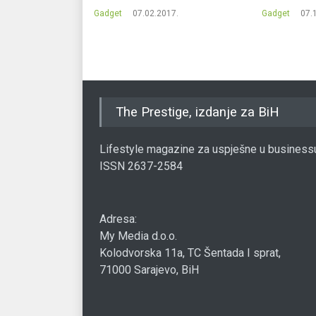
17.
Gadget
07.02.2017.
Gadget
07.
The Prestige, izdanje za BiH
Lifestyle magazine za uspješne u business
ISSN 2637-2584
Adresa:
My Media d.o.o.
Kolodvorska 11a, TC Šentada I sprat,
71000 Sarajevo, BiH