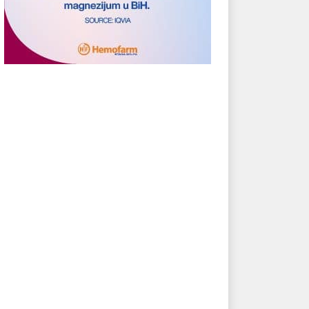
ebooku od fotografija
Stiže nam USB standard nove
Ki
 napraviti 3D slike
generacije
iga