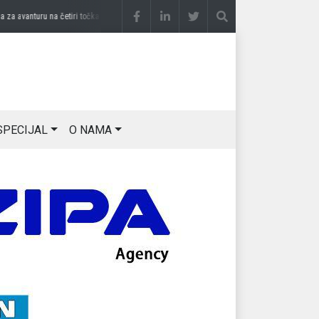
 avanturu na četiri točka
prije 2 sedmice
DRAGAN OSTOJIĆ: Moj karakter je iskovan
SPECIJAL
O NAMA