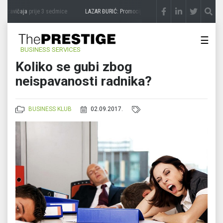
zavičaja
prije 3 sedmice
LAZAR ĐURIĆ: Promocija potencijal pretvara u destinaciju
p
☰
BUSINESS SERVICES
Koliko se gubi zbog
neispavanosti radnika?
BUSINESS KLUB
02.09.2017.