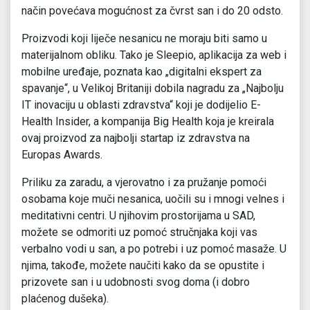
način povećava mogućnost za čvrst san i do 20 odsto.
Proizvodi koji liječe nesanicu ne moraju biti samo u
materijalnom obliku. Tako je Sleepio, aplikacija za web i
mobilne uređaje, poznata kao „digitalni ekspert za
spavanje“, u Velikoj Britaniji dobila nagradu za „Najbolju
IT inovaciju u oblasti zdravstva“ koji je dodijelio E-
Health Insider, a kompanija Big Health koja je kreirala
ovaj proizvod za najbolji startap iz zdravstva na
Europas Awards.
Priliku za zaradu, a vjerovatno i za pružanje pomoći
osobama koje muči nesanica, uočili su i mnogi velnes i
meditativni centri. U njihovim prostorijama u SAD,
možete se odmoriti uz pomoć stručnjaka koji vas
verbalno vodi u san, a po potrebi i uz pomoć masaže. U
njima, takođe, možete naučiti kako da se opustite i
prizovete san i u udobnosti svog doma (i dobro
plaćenog dušeka).