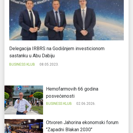
a
Delegacija IRBRS na Godišnjem investicionom
MI
sastanku u Abu Dabiju
re
BUSINESS KLUB
08.05.2023.
BU
Hemofarmovih 66 godina
posvećenosti
BUSINESS KLUB
02.06.2026.
Otvoren Jahorina ekonomski forum
"Zapadni Blakan 2030"