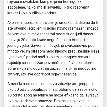
najvećim svjetskim kompanijama treninge za
zaposlene, na kojima ih savjetuju i kako raspremiti
krevet i koje budilnike koristiti.
Ako vam neprestano osjećanje umora budi dilemu da li
ste stvarno iscrpljeni ili jednostavno razmaženi, možda
će vam ove sumnje rastjerati podatak da ljudi danas
spavaju 20 odsto kraće nego što su to činili prije
jednog vijeka. Savremeni čovjek je svakodnevno pod
mnogo većim stresom nego njegovi preci, kasnije liježe
i „ne hvata“ period noći u kojem je moguće ostvariti
najdublji san, rastrzan je između mnoštva tehnoloških
sprava koja mu odvraćaju pažnju i fizički je nedovoljno
aktivan, što sve doprinosi pojavi nesanice.
Američki nacionalni institut za zdravlje procjenjuje da
oko 30 odsto populacije ima probleme da zaspi, a oko
10 odsto zbog nesanice ne može efikasno da izvršava
sve svakodnevne obaveze. Praksa je pokazala da
svaka ljudska potreba otvara mnoštvo poslovnih prilika,