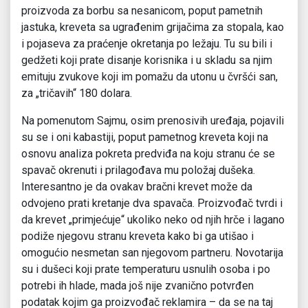
proizvoda za borbu sa nesanicom, poput pametnih
jastuka, kreveta sa ugrađenim grijačima za stopala, kao
i pojaseva za praćenje okretanja po ležaju. Tu su bili i
gedžeti koji prate disanje korisnika i u skladu sa njim
emituju zvukove koji im pomažu da utonu u čvršći san,
za „tričavih“ 180 dolara.
Na pomenutom Sajmu, osim prenosivih uređaja, pojavili
su se i oni kabastiji, poput pametnog kreveta koji na
osnovu analiza pokreta predviđa na koju stranu će se
spavač okrenuti i prilagođava mu položaj dušeka.
Interesantno je da ovakav bračni krevet može da
odvojeno prati kretanje dva spavača. Proizvođač tvrdi i
da krevet „primjećuje“ ukoliko neko od njih hrče i lagano
podiže njegovu stranu kreveta kako bi ga utišao i
omogućio nesmetan san njegovom partneru. Novotarija
su i dušeci koji prate temperaturu usnulih osoba i po
potrebi ih hlade, mada još nije zvanično potvrđen
podatak kojim ga proizvođač reklamira – da se na taj