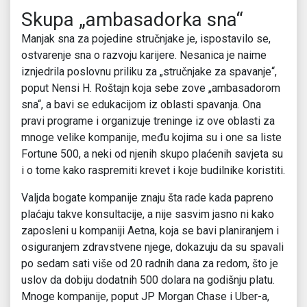
Skupa „ambasadorka sna“
Manjak sna za pojedine stručnjake je, ispostavilo se,
ostvarenje sna o razvoju karijere. Nesanica je naime
iznjedrila poslovnu priliku za „stručnjake za spavanje“,
poput Nensi H. Roštajn koja sebe zove „ambasadorom
sna“, a bavi se edukacijom iz oblasti spavanja. Ona
pravi programe i organizuje treninge iz ove oblasti za
mnoge velike kompanije, među kojima su i one sa liste
Fortune 500, a neki od njenih skupo plaćenih savjeta su
i o tome kako raspremiti krevet i koje budilnike koristiti.
Valjda bogate kompanije znaju šta rade kada papreno
plaćaju takve konsultacije, a nije sasvim jasno ni kako
zaposleni u kompaniji Aetna, koja se bavi planiranjem i
osiguranjem zdravstvene njege, dokazuju da su spavali
po sedam sati više od 20 radnih dana za redom, što je
uslov da dobiju dodatnih 500 dolara na godišnju platu.
Mnoge kompanije, poput JP Morgan Chase i Uber-a,