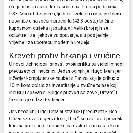
što je slučaj i sa nedostatkom sna. Prema podacima
P&S Market Research, ljudi koji žele da riješe problem
nesanice u najvećem procentu (42,3 odsto) to čine
kupovinom dušeka i jastuka, ali veliki broj njih se
odlučuje i za lijekove za spavanje, a u posljednje
vrijeme i za upotrebu modernih uređaja.
Kreveti protiv hrkanja i vrućine
U novoj „tehnologiji snova“, svoju priliku su vidjeli mnogi
preduzetnici i naučnici. Jedan od njih je Hjugo Mersijer,
inženjer kompjuterske nauke iz Pariza, koji je prikupio
10 miliona dolara za investiranje u zvučne talase koji
indukuju spavanje. Njegov prizvod se zove „Dream“ i
trenutno je u fazi testiranja.
Još neobičniju ideju ima australijski preduzetnik Ben
Olsen sa svojim gedžetom „Thim“, koji se pred počinak
kači na prst i budi korisnike na svaka tri minuta tokom
jednog sata, sa idejom da prekidi sna mogu spriječiti