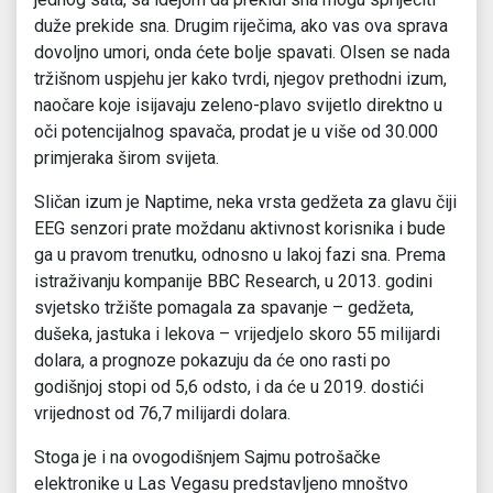
duže prekide sna. Drugim riječima, ako vas ova sprava
dovoljno umori, onda ćete bolje spavati. Olsen se nada
tržišnom uspjehu jer kako tvrdi, njegov prethodni izum,
naočare koje isijavaju zeleno-plavo svijetlo direktno u
oči potencijalnog spavača, prodat je u više od 30.000
primjeraka širom svijeta.
Sličan izum je Naptime, neka vrsta gedžeta za glavu čiji
EEG senzori prate moždanu aktivnost korisnika i bude
ga u pravom trenutku, odnosno u lakoj fazi sna. Prema
istraživanju kompanije BBC Research, u 2013. godini
svjetsko tržište pomagala za spavanje – gedžeta,
dušeka, jastuka i lekova – vrijedjelo skoro 55 milijardi
dolara, a prognoze pokazuju da će ono rasti po
godišnjoj stopi od 5,6 odsto, i da će u 2019. dostići
vrijednost od 76,7 milijardi dolara.
Stoga je i na ovogodišnjem Sajmu potrošačke
elektronike u Las Vegasu predstavljeno mnoštvo