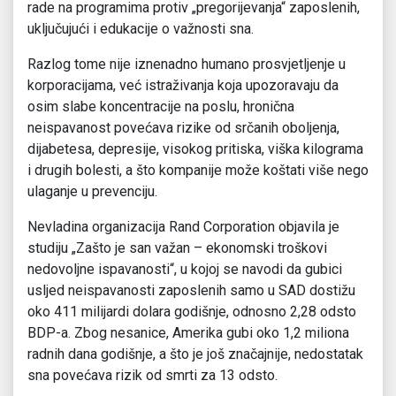
rade na programima protiv „pregorijevanja“ zaposlenih,
uključujući i edukacije o važnosti sna.
Razlog tome nije iznenadno humano prosvjetljenje u
korporacijama, već istraživanja koja upozoravaju da
osim slabe koncentracije na poslu, hronična
neispavanost povećava rizike od srčanih oboljenja,
dijabetesa, depresije, visokog pritiska, viška kilograma
i drugih bolesti, a što kompanije može koštati više nego
ulaganje u prevenciju.
Nevladina organizacija Rand Corporation objavila je
studiju „Zašto je san važan – ekonomski troškovi
nedovoljne ispavanosti“, u kojoj se navodi da gubici
usljed neispavanosti zaposlenih samo u SAD dostižu
oko 411 milijardi dolara godišnje, odnosno 2,28 odsto
BDP-a. Zbog nesanice, Amerika gubi oko 1,2 miliona
radnih dana godišnje, a što je još značajnije, nedostatak
sna povećava rizik od smrti za 13 odsto.