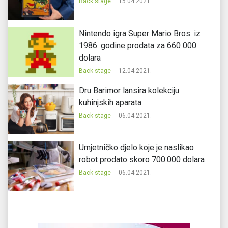
Back stage
15.04.2021.
Nintendo igra Super Mario Bros. iz
1986. godine prodata za 660 000
dolara
Back stage
12.04.2021.
Dru Barimor lansira kolekciju
kuhinjskih aparata
Back stage
06.04.2021.
Umjetničko djelo koje je naslikao
robot prodato skoro 700.000 dolara
Back stage
06.04.2021.