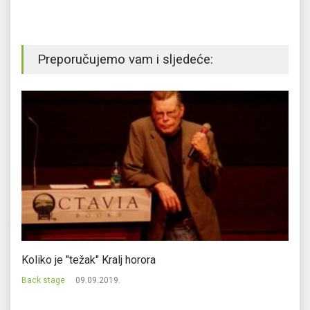
Preporučujemo vam i sljedeće:
Koliko je "težak" Kralj horora
Za
Back stage
09.09.2019.
Ba