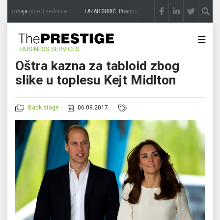
 zavičaja
prije 3 sedmice
LAZAR ĐURIĆ: Promocija potencijal pretvara u destinaciju
☰
BUSINESS SERVICES
Oštra kazna za tabloid zbog
slike u toplesu Kejt Midlton
Back stage
06.09.2017.