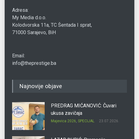
Adresa:
My Media d.o.o.
Kolodvorska 11a, TC Šentada I sprat,
71000 Sarajevo, BiH
Email:
info@theprestige.ba
Najnovije objave
PREDRAG MIĆANOVIĆ: Čuvari
ukusa zavičaja
Majevica 2026
,
SPECIJAL
23.07.2026.