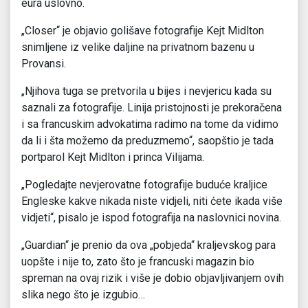
eura uslovno.
„Closer“ je objavio golišave fotografije Kejt Midlton
snimljene iz velike daljine na privatnom bazenu u
Provansi.
„Njihova tuga se pretvorila u bijes i nevjericu kada su
saznali za fotografije. Linija pristojnosti je prekoračena
i sa francuskim advokatima radimo na tome da vidimo
da li i šta možemo da preduzmemo“, saopštio je tada
portparol Kejt Midlton i princa Vilijama.
„Pogledajte nevjerovatne fotografije buduće kraljice
Engleske kakve nikada niste vidjeli, niti ćete ikada više
vidjeti“, pisalo je ispod fotografija na naslovnici novina.
„Guardian“ je prenio da ova „pobjeda“ kraljevskog para
uopšte i nije to, zato što je francuski magazin bio
spreman na ovaj rizik i više je dobio objavljivanjem ovih
slika nego što je izgubio…