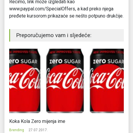
Recimo, link može izgledati kao
www.paypal.com/SpecialOffers, a kad preko njega
pređete kursorom prikazaće se nešto potpuno drukčije.
Preporučujemo vam i sljedeće:
Koka Kola Zero mijenja ime
Go
Brending
27.07.2017.
Br