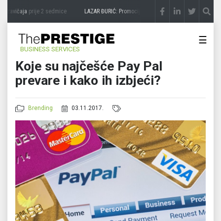
 zavičaja
prije 2 sedmice
LAZAR ĐURIĆ: Promocija potencijal pretvara u destinaciju
p
☰
BUSINESS SERVICES
Koje su najčešće Pay Pal
prevare i kako ih izbjeći?
Brending
03.11.2017.