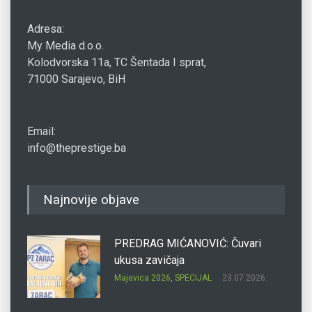
Adresa:
My Media d.o.o.
Kolodvorska 11a, TC Šentada I sprat,
71000 Sarajevo, BiH
Email:
info@theprestige.ba
Najnovije objave
PREDRAG MIĆANOVIĆ: Čuvari
ukusa zavičaja
Majevica 2026
,
SPECIJAL
23.07.2026.