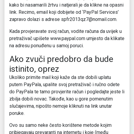
kako bi nasamarili žrtvu i natjerali je da klikne na opasni
link. Recimo, email koji dobijete od ‘PayPal Services’
zapravo dolazi s adrese spfr2013qz7@nomail.com.
Kada provjeravate svoj račun, vodite računa da uvijek u
pretraživač upišete www.paypal.com umjesto da klikate
na adresu ponuđenu u samoj poruci.
Ako zvuči predobro da bude
istinito, oprez
Ukoliko primite mail koji kaže da ste dobili uplatu
putem PayPala, upalite svoj pretraživač i ručno odete
do PayPala te tamo provjerite račun i pogledajte jeste li
zbilja dobili novac. Takođe, kao u gore pomenutim
slučajevima, nipošto nemoje kliknuti na link unutar
poruke.
Ovo su samo neke često korištene metode kojim
pribjegavaju prevaranti na internetu i koje (među