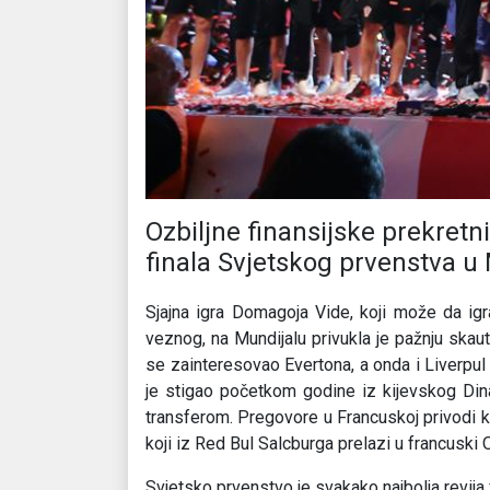
Ozbiljne finansijske prekretn
finala Svjetskog prvenstva u
Sjajna igra Domagoja Vide, koji može da igra
veznog, na Mundijalu privukla je pažnju skau
se zainteresovao Evertona, a onda i Liverpul
je stigao početkom godine iz kijevskog Di
transferom. Pregovore u Francuskoj privodi kr
koji iz Red Bul Salcburga prelazi u francuski 
Svjetsko prvenstvo je svakako najbolja revija