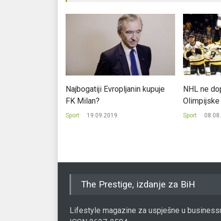
rde - ko zarađuje
Najbogatiji Evropljanin kupuje
NHL ne dop
ajmanje
FK Milan?
Olimpijske 
.
Sport
19.09.2019.
Sport
08.08
The Prestige, izdanje za BiH
Lifestyle magazine za uspješne u business