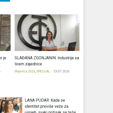
r je
SLAĐANA ZGONJANIN: Industrija sa
NIKOLA GAVRIĆ: L
licem zajednice
regionalni uspje
.
Majevica 2026
,
SPECIJAL
23.07.2026.
Majevica 2026
,
SPEC
LANA PUDAR: Kada se
identitet previše veže za
uspjeh, svaki pritisak se teže