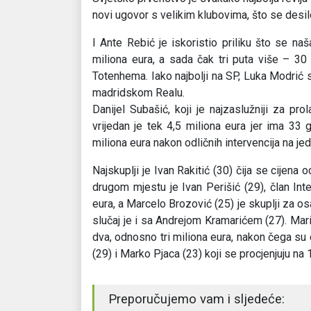
novi ugovor s velikim klubovima, što se desi
I Ante Rebić je iskoristio priliku što se naš
miliona eura, a sada čak tri puta više – 30
Totenhema. Iako najbolji na SP, Luka Modrić 
madridskom Realu.
Danijel Subašić, koji je najzaslužniji za pr
vrijedan je tek 4,5 miliona eura jer ima 33 g
miliona eura nakon odličnih intervencija na je
Najskuplji je Ivan Rakitić (30) čija se cijena 
drugom mjestu je Ivan Perišić (29), član Inte
eura, a Marcelo Brozović (25) je skuplji za os
slučaj je i sa Andrejom Kramarićem (27). Mari
dva, odnosno tri miliona eura, nakon čega su 
(29) i Marko Pjaca (23) koji se procjenjuju na 
Preporučujemo vam i sljedeće: