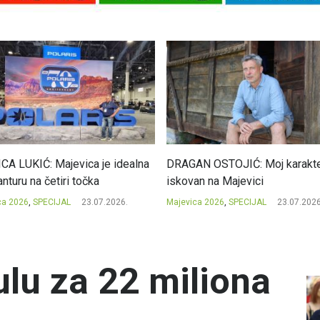
CA LUKIĆ: Majevica je idealna
DRAGAN OSTOJIĆ: Moj karakte
nturu na četiri točka
iskovan na Majevici
ca 2026
,
SPECIJAL
23.07.2026.
Majevica 2026
,
SPECIJAL
23.07.2026
ulu za 22 miliona