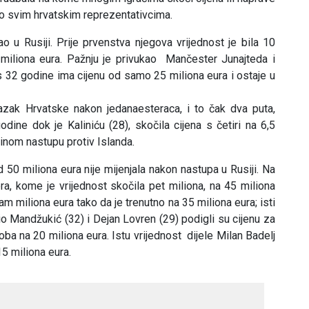
lo svim hrvatskim reprezentativcima.
ao u Rusiji. Prije prvenstva njegova vrijednost je bila 10
 miliona eura. Pažnju je privukao Mančester Junajteda i
s 32 godine ima cijenu od samo 25 miliona eura i ostaje u
olazak Hrvatske nakon jedanaesteraca, i to čak dva puta,
odine dok je Kaliniću (28), skočila cijena s četiri na 6,5
dinom nastupu protiv Islanda.
od 50 miliona eura nije mijenjala nakon nastupa u Rusiji. Na
ra, kome je vrijednost skočila pet miliona, na 45 miliona
am miliona eura tako da je trenutno na 35 miliona eura; isti
o Mandžukić (32) i Dejan Lovren (29) podigli su cijenu za
oba na 20 miliona eura. Istu vrijednost dijele Milan Badelj
15 miliona eura.