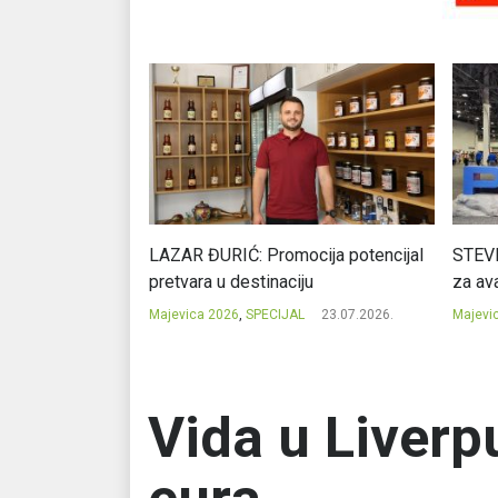
Ć: Čuvari ukusa
LAZAR ĐURIĆ: Promocija potencijal
STEVI
pretvara u destinaciju
za ava
23.07.2026.
Majevica 2026
,
SPECIJAL
23.07.2026.
Majevi
Vida u Liverp