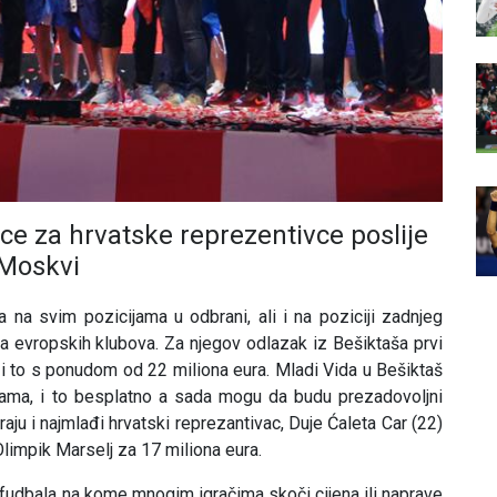
ice za hrvatske reprezentivce poslije
 Moskvi
 na svim pozicijama u odbrani, ali i na poziciji zadnjeg
ta evropskih klubova. Za njegov odlazak iz Bešiktaša prvi
 i to s ponudom od 22 miliona eura. Mladi Vida u Bešiktaš
nama, i to besplatno a sada mogu da budu prezadovoljni
aju i najmlađi hrvatski reprezantivac, Duje Ćaleta Car (22)
Olimpik Marselj za 17 miliona eura.
 fudbala na kome mnogim igračima skoči cijena ili naprave