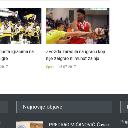
ušta igračima na
Zvezda zaradila na igraču koji
Grkinj
igre
nije zaigrao ni munut za nju
zbog n
Maked
.2017.
Sport
18.07.2017.
Sport
0
Najnovije objave
u
Pri
PREDRAG MIĆANOVIĆ: Čuvari