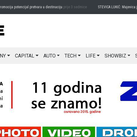
ija potencijal pretvara u destinaciju
prije 3 sedmice
STEVICA LUKIĆ: Majevica je ide
NY
CAPITAL
AUTO
TECH
LIFE
SHOWBIZ