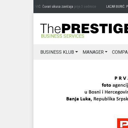
PREDRAG MIĆANOVIĆ: Čuvari ukusa zavičaja
prije 3 sedmice
LAZAR ĐURIĆ: Promoc
BUSINESS SERVICES
BUSINESS KLUB
MANAGER
COMPA