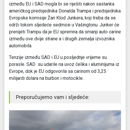
između EU i SAD mogla bi se riješiti nakon sastanka
američkog predsjednika Donalda Trampa i predsjednika
Evropske komisije Žan Klod Junkera, koji treba da se
održi tokom sljedeće sedmice u Vašingtonu. Junker će
prenijeti Trampu da je EU spremna da smanji auto carine
između ove dvije strane a i drugih zemalja izvoznika
automobila.
Tenzije između SAD i EU u posljednje vrijeme su
porasle. SAD su udarile na uvoz čelika i aluminijuma iz
Evrope, dok je EU odgovorila sa carinom od 3,25
milijardi dolara na burbon i motocikle.
Preporučujemo vam i sljedeće: