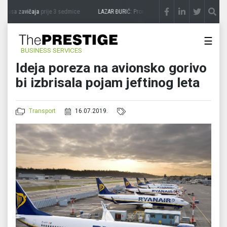
kusa zavičaja
prije 3 sedmice
LAZAR ĐURIĆ: Promocija potencijal pretvara u destina
☰
BUSINESS SERVICES
Ideja poreza na avionsko gorivo
bi izbrisala pojam jeftinog leta
Transport
16.07.2019.