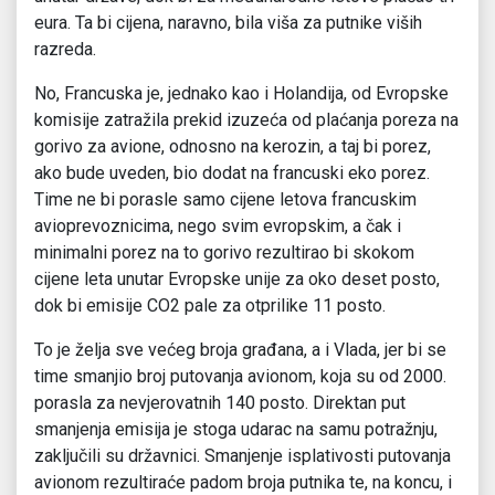
eura. Ta bi cijena, naravno, bila viša za putnike viših
razreda.
No, Francuska je, jednako kao i Holandija, od Evropske
komisije zatražila prekid izuzeća od plaćanja poreza na
gorivo za avione, odnosno na kerozin, a taj bi porez,
ako bude uveden, bio dodat na francuski eko porez.
Time ne bi porasle samo cijene letova francuskim
avioprevoznicima, nego svim evropskim, a čak i
minimalni porez na to gorivo rezultirao bi skokom
cijene leta unutar Evropske unije za oko deset posto,
dok bi emisije CO2 pale za otprilike 11 posto.
To je želja sve većeg broja građana, a i Vlada, jer bi se
time smanjio broj putovanja avionom, koja su od 2000.
porasla za nevjerovatnih 140 posto. Direktan put
smanjenja emisija je stoga udarac na samu potražnju,
zaključili su državnici. Smanjenje isplativosti putovanja
avionom rezultiraće padom broja putnika te, na koncu, i