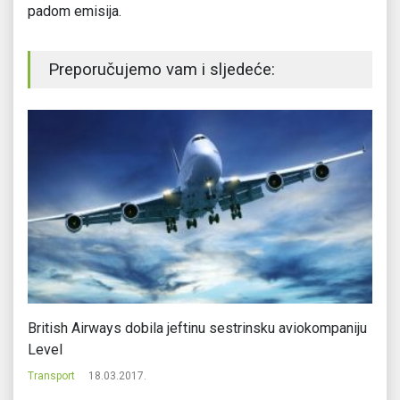
padom emisija.
Preporučujemo vam i sljedeće:
British Airways dobila jeftinu sestrinsku aviokompaniju
Le
Level
Tr
Transport
18.03.2017.