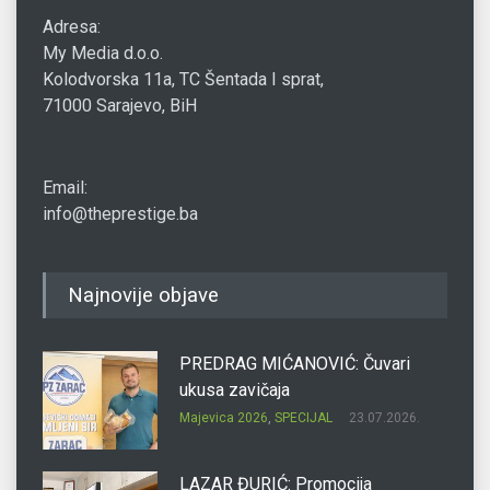
Adresa:
My Media d.o.o.
Kolodvorska 11a, TC Šentada I sprat,
71000 Sarajevo, BiH
Email:
info@theprestige.ba
Najnovije objave
PREDRAG MIĆANOVIĆ: Čuvari
ukusa zavičaja
Majevica 2026
,
SPECIJAL
23.07.2026.
LAZAR ĐURIĆ: Promocija