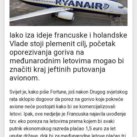
Iako iza ideje francuske i holandske
Vlade stoji plemenit cilj, početak
oporezivanja goriva na
međunarodnim letovima mogao bi
značiti kraj jeftinih putovanja
avionom.
Svijet je, kako piše Fortune, još nakon Drugog svjetskog
rata sklopio dogovor da porez na gorivo koje pokreće
avione neće postojati kako bi se komercijalizovali
letovi. Ipak, ove nedjelje je Francuska najavila uvođenje
tzv. eko poreza na letovima prema kojem bi svaki
putnik ekonomskog razreda plaćao 1,5 euro za let
unutar države, dok bi za međunarodne letove plaćao tri