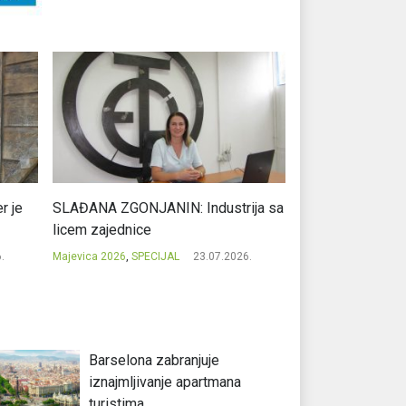
r je
SLAĐANA ZGONJANIN: Industrija sa
NIKOLA GAVRIĆ: L
licem zajednice
regionalni uspje
.
Majevica 2026
,
SPECIJAL
23.07.2026.
Majevica 2026
,
SPEC
Barselona zabranjuje
iznajmljivanje apartmana
turistima