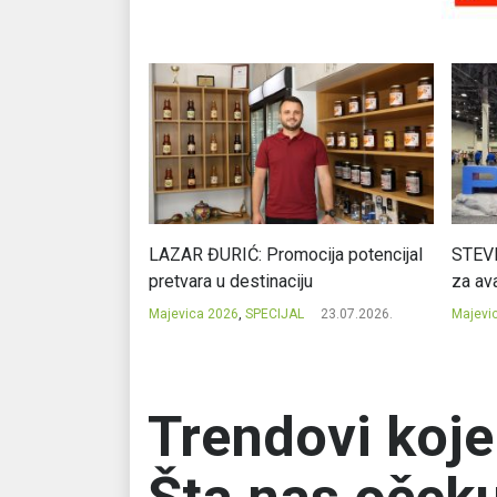
Ć: Čuvari ukusa
LAZAR ĐURIĆ: Promocija potencijal
STEVI
pretvara u destinaciju
za ava
23.07.2026.
Majevica 2026
,
SPECIJAL
23.07.2026.
Majevi
Trendovi koje 