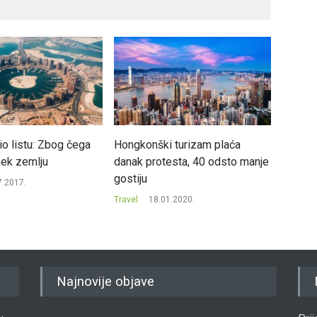
io listu: Zbog čega
Hongkonški turizam plaća
Hrvatsk
nek zemlju
danak protesta, 40 odsto manje
strateš
gostiju
7.2017.
Travel
Travel
18.01.2020.
Najnovije objave