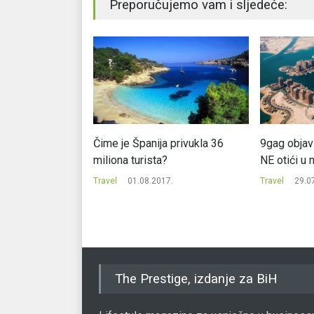
Preporučujemo vam i sljedeće:
obija zaštitni
Čime je Španija privukla 36
9gag objav
miliona turista?
NE otići u 
7.
Travel
01.08.2017.
Travel
29.0
The Prestige, izdanje za BiH