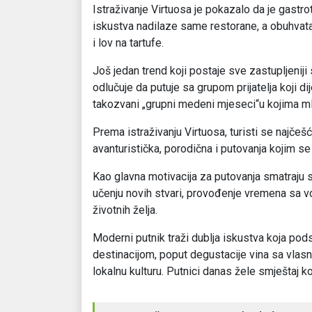
Istraživanje Virtuosa je pokazalo da je gastr
iskustva nadilaze same restorane, a obuhvata
i lov na tartufe.
Još jedan trend koji postaje sve zastupljeniji
odlučuje da putuje sa grupom prijatelja koji dij
takozvani „grupni medeni mjeseci“u kojima mlad
Prema istraživanju Virtuosa, turisti se najčešć
avanturistička, porodična i putovanja kojim se
Kao glavna motivacija za putovanja smatraju s
učenju novih stvari, provođenje vremena sa v
životnih želja.
Moderni putnik traži dublja iskustva koja p
destinacijom, poput degustacije vina sa vlasni
lokalnu kulturu. Putnici danas žele smještaj ko