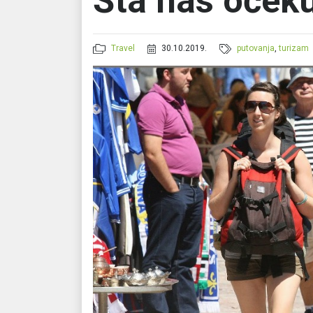
Šta nas očeku
Travel
30.10.2019.
putovanja
,
turizam