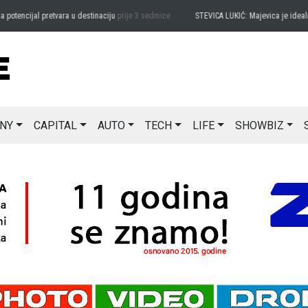
ncijal pretvara u destinaciju
prije 3 sedmice
STEVICA LUKIĆ: Majevica je idealna za
NY
CAPITAL
AUTO
TECH
LIFE
SHOWBIZ