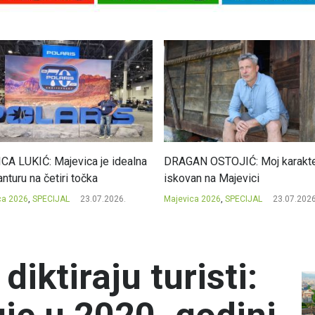
CA LUKIĆ: Majevica je idealna
DRAGAN OSTOJIĆ: Moj karakte
nturu na četiri točka
iskovan na Majevici
ca 2026
,
SPECIJAL
23.07.2026.
Majevica 2026
,
SPECIJAL
23.07.2026
diktiraju turisti: