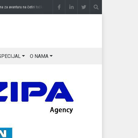
 avanturu na četiri točka
prije 3 sedmice
DRAGAN OSTOJIĆ: Moj karakter je iskovan 
SPECIJAL
O NAMA