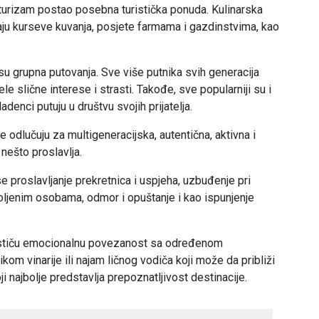
oturizam postao posebna turistička ponuda. Kulinarska
ju kurseve kuvanja, posjete farmama i gazdinstvima, kao
 su grupna putovanja. Sve više putnika svih generacija
ele slične interese i strasti. Takođe, sve popularniji su i
enci putuju u društvu svojih prijatelja.
e odlučuju za multigeneracijska, autentična, aktivna i
 nešto proslavlja.
e proslavljanje prekretnica i uspjeha, uzbuđenje pri
oljenim osobama, odmor i opuštanje i kao ispunjenje
odstiču emocionalnu povezanost sa određenom
kom vinarije ili najam ličnog vodiča koji može da približi
ji najbolje predstavlja prepoznatljivost destinacije.