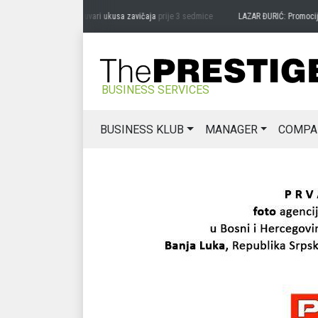
RAG MIĆANOVIĆ: Čuvari ukusa zavičaja
prije 3 sedmice
LAZAR ĐURIĆ: Promocija pote
BUSINESS SERVICES
BUSINESS KLUB
MANAGER
COMPA