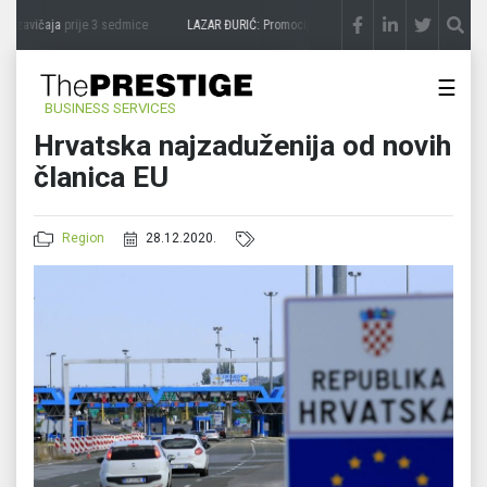
 zavičaja
prije 3 sedmice
LAZAR ĐURIĆ: Promocija potencijal pretvara u destinaciju
☰
BUSINESS SERVICES
Hrvatska najzaduženija od novih
članica EU
Region
28.12.2020.