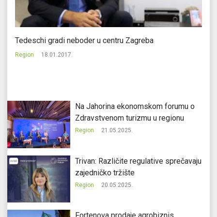
Tedeschi gradi neboder u centru Zagreba
Te
Region
18.01.2017.
Re
Na Jahorina ekonomskom forumu o
Zdravstvenom turizmu u regionu
Region
21.05.2025.
Trivan: Različite regulative sprečavaju
zajedničko tržište
Region
20.05.2025.
Fortenova prodaje agrobiznis