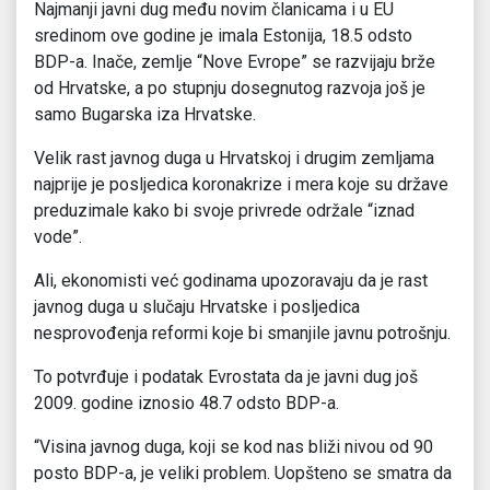
Najmanji javni dug među novim članicama i u EU
sredinom ove godine je imala Estonija, 18.5 odsto
BDP-a. Inače, zemlje “Nove Evrope” se razvijaju brže
od Hrvatske, a po stupnju dosegnutog razvoja još je
samo Bugarska iza Hrvatske.
Velik rast javnog duga u Hrvatskoj i drugim zemljama
najprije je posljedica koronakrize i mera koje su države
preduzimale kako bi svoje privrede održale “iznad
vode”.
Ali, ekonomisti već godinama upozoravaju da je rast
javnog duga u slučaju Hrvatske i posljedica
nesprovođenja reformi koje bi smanjile javnu potrošnju.
To potvrđuje i podatak Evrostata da je javni dug još
2009. godine iznosio 48.7 odsto BDP-a.
“Visina javnog duga, koji se kod nas bliži nivou od 90
posto BDP-a, je veliki problem. Uopšteno se smatra da