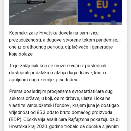
Koornakriza je Hrvatsku dovela na sam ivicu
prezaduženosti, a dugove stvorene tokom pandemije, i
one iz prethodnog perioda, otplaćivaće i generacije
koje dolaze.
To je zaključak koji se može izvući iz poslednjih
dostupnih podataka o stanju duga države, kao i o
spoljnom dugu zemlje, piše Index.
Prema poslednjim procjenama evrostatističara dug
sektora države, u koji, osim države, ulaze i lokalne
vlasti te vanbudžetski fondovi, krajem juna je dostigao
vrijednost od 85.3 odsto bruto domaćeg proizvoda
(BDP). Očekivanja analitičara Rajfajzena pokazuju da bi
Hrvatska kraj 2020. godine trebalo da dočeka s javnim