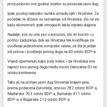
prvoj polovini ove godine znatno su povećale javni dug.
Ipak, postoji nekoliko razlika između njih i Hrvatske. Za
početak, te države su razvijenije od Hrvatske, što će im,
kažu ekonomisti, ipak omogućiti lakšu otplatu dugova.
Nadalje, sve su one već u eurozoni, što im koristi i u
politici zaduženja, dok se Hrvatska tek kvalifikuje za
uvođenje jedinstvene evropske valute, za šta je jedan
od uslova i svođenje javnog duga na 60 odsto BDP-a.
Vrijedi spomenuti, kako piše Index, i da Hrvatska ima
najveći nivo javnog duga među novim članicama EU na
istoku kontinenta.
Tako je, na primjer, javni dug Slovenije krajem juna,
prema podacima Eurostata, iznosio 78.2 odsto BDP-a,
Mađarske 70.3 odsto BDP-a, Rumunije 41.1 odsto
BDP-a, a Bugarske 21.3 odsto BDP-a.