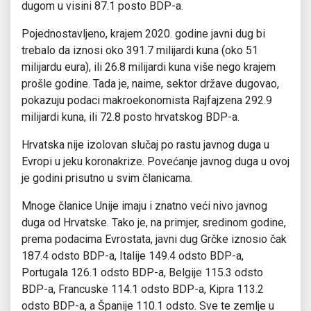
dugom u visini 87.1 posto BDP-a.
Pojednostavljeno, krajem 2020. godine javni dug bi
trebalo da iznosi oko 391.7 milijardi kuna (oko 51
milijardu eura), ili 26.8 milijardi kuna više nego krajem
prošle godine. Tada je, naime, sektor države dugovao,
pokazuju podaci makroekonomista Rajfajzena 292.9
milijardi kuna, ili 72.8 posto hrvatskog BDP-a.
Hrvatska nije izolovan slučaj po rastu javnog duga u
Evropi u jeku koronakrize. Povećanje javnog duga u ovoj
je godini prisutno u svim članicama.
Mnoge članice Unije imaju i znatno veći nivo javnog
duga od Hrvatske. Tako je, na primjer, sredinom godine,
prema podacima Evrostata, javni dug Grčke iznosio čak
187.4 odsto BDP-a, Italije 149.4 odsto BDP-a,
Portugala 126.1 odsto BDP-a, Belgije 115.3 odsto
BDP-a, Francuske 114.1 odsto BDP-a, Kipra 113.2
odsto BDP-a, a Španije 110.1 odsto. Sve te zemlje u