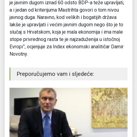
je javnim dugom iznad 60 odsto BDP-a teže upravljati,
a i jedan od kriterijuma Mastrihta govori o tom nivou
javnog duga. Naravno, kod velikih i bogatijih država
lakše je upravljati i većim javnim dugom nego što je to
slučaj s Hrvatskom, koja je mala ekonomija i ima male
stope privrednog rasta te je najzaduženija u istočnoj
Evropi”, ocjenjuje za Index ekonomski analitičar Damir
Novotny.
Preporučujemo vam i sljedeće: