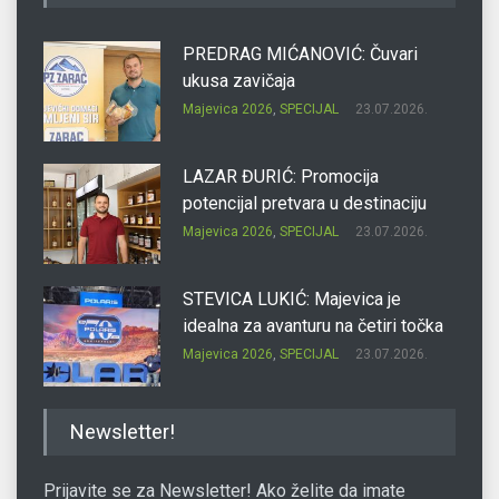
PREDRAG MIĆANOVIĆ: Čuvari
ukusa zavičaja
Majevica 2026
,
SPECIJAL
23.07.2026.
LAZAR ĐURIĆ: Promocija
potencijal pretvara u destinaciju
Majevica 2026
,
SPECIJAL
23.07.2026.
STEVICA LUKIĆ: Majevica je
idealna za avanturu na četiri točka
Majevica 2026
,
SPECIJAL
23.07.2026.
DRAGAN OSTOJIĆ: Moj karakter je
Newsletter!
iskovan na Majevici
Majevica 2026
,
SPECIJAL
23.07.2026.
Prijavite se za Newsletter! Ako želite da imate