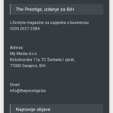
The Prestige, izdanje za BiH
Lifestyle magazine za uspješne u businessu
ISSN 2637-2584
Adresa:
My Media d.o.o.
Kolodvorska 11a, TC Šentada I sprat,
71000 Sarajevo, BiH
Email:
info@theprestige.ba
Najnovije objave