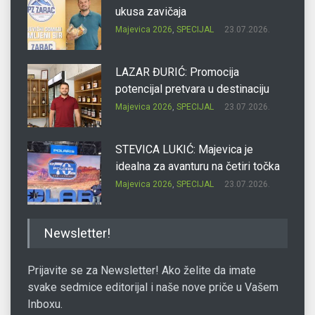
ukusa zavičaja
Majevica 2026
,
SPECIJAL
23.07.2026.
LAZAR ĐURIĆ: Promocija
potencijal pretvara u destinaciju
Majevica 2026
,
SPECIJAL
23.07.2026.
STEVICA LUKIĆ: Majevica je
idealna za avanturu na četiri točka
Majevica 2026
,
SPECIJAL
23.07.2026.
DRAGAN OSTOJIĆ: Moj karakter je
Newsletter!
iskovan na Majevici
Majevica 2026
,
SPECIJAL
23.07.2026.
Prijavite se za Newsletter! Ako želite da imate
svake sedmice editorijal i naše nove priče u Vašem
Inboxu.
SLAĐANA ZGONJANIN: Industrija