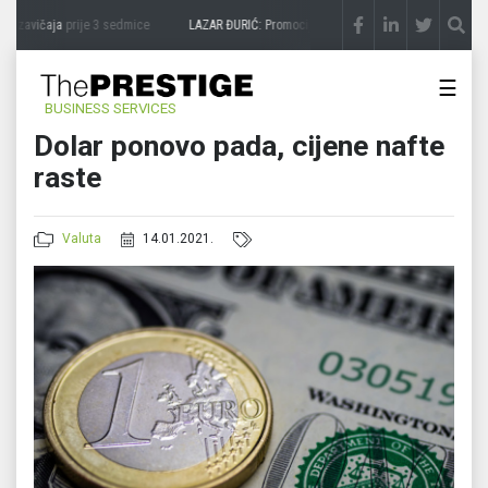
a zavičaja
prije 3 sedmice
LAZAR ĐURIĆ: Promocija potencijal pretvara u destinacij
☰
BUSINESS SERVICES
Dolar ponovo pada, cijene nafte
raste
Valuta
14.01.2021.