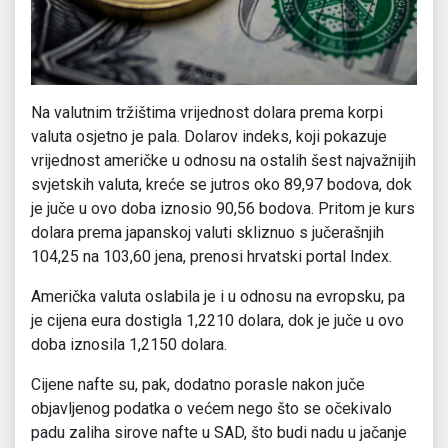
Na valutnim tržištima vrijednost dolara prema korpi
valuta osjetno je pala. Dolarov indeks, koji pokazuje
vrijednost američke u odnosu na ostalih šest najvažnijih
svjetskih valuta, kreće se jutros oko 89,97 bodova, dok
je juče u ovo doba iznosio 90,56 bodova. Pritom je kurs
dolara prema japanskoj valuti skliznuo s jučerašnjih
104,25 na 103,60 jena, prenosi hrvatski portal Index.
Američka valuta oslabila je i u odnosu na evropsku, pa
je cijena eura dostigla 1,2210 dolara, dok je juče u ovo
doba iznosila 1,2150 dolara.
Cijene nafte su, pak, dodatno porasle nakon juče
objavljenog podatka o većem nego što se očekivalo
padu zaliha sirove nafte u SAD, što budi nadu u jačanje