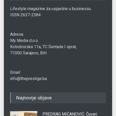
Lifestyle magazine za uspješne u businessu
ISSN 2637-2584
Adresa:
My Media d.o.o.
Kolodvorska 11a, TC Šentada I sprat,
71000 Sarajevo, BiH
Email:
info@theprestige.ba
Najnovije objave
PREDRAG MIĆANOVIĆ: Čuvari