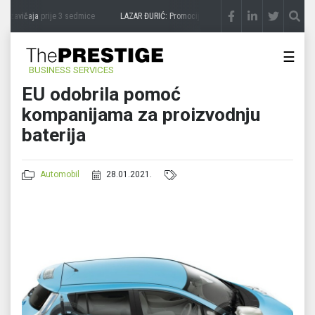
 zavičaja
prije 3 sedmice
LAZAR ĐURIĆ: Promocija potencijal pretvara u destinaciju
☰
BUSINESS SERVICES
EU odobrila pomoć
kompanijama za proizvodnju
baterija
Automobil
28.01.2021.