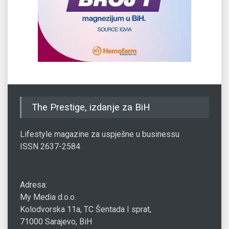
The Prestige, izdanje za BiH
Lifestyle magazine za uspješne u businessu
ISSN 2637-2584
Adresa:
My Media d.o.o.
Kolodvorska 11a, TC Šentada I sprat,
71000 Sarajevo, BiH