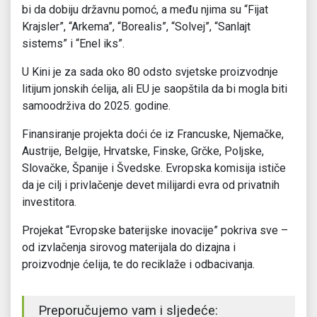
bi da dobiju državnu pomoć, a među njima su “Fijat
Krajsler”, “Arkema”, “Borealis”, “Solvej”, “Sanlajt
sistems” i “Enel iks”.
U Kini je za sada oko 80 odsto svjetske proizvodnje
litijum jonskih ćelija, ali EU je saopštila da bi mogla biti
samoodrživa do 2025. godine.
Finansiranje projekta doći će iz Francuske, Njemačke,
Austrije, Belgije, Hrvatske, Finske, Grčke, Poljske,
Slovačke, Španije i Švedske. Evropska komisija ističe
da je cilj i privlačenje devet milijardi evra od privatnih
investitora.
Projekat “Evropske baterijske inovacije” pokriva sve –
od izvlačenja sirovog materijala do dizajna i
proizvodnje ćelija, te do reciklaže i odbacivanja.
Preporučujemo vam i sljedeće: