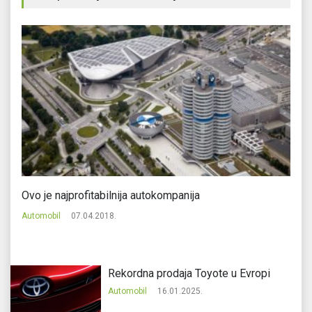
Ovo je najprofitabilnija autokompanija
Na
Automobil
07.04.2018.
Au
Rekordna prodaja Toyote u Evropi
Automobil
16.01.2025.