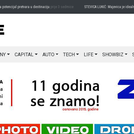
ncijal pretvara u destinaciju
prije 3 sedmice
STEVICA LUKIĆ: Majevica je idealna za
NY
CAPITAL
AUTO
TECH
LIFE
SHOWBIZ