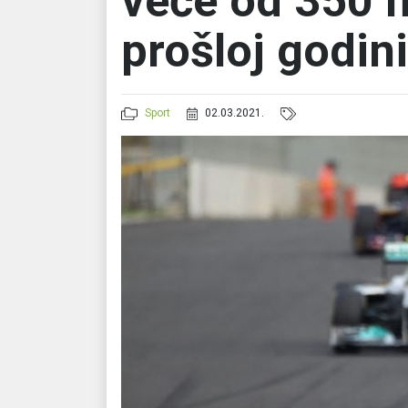
veće od 350 m
prošloj godini
Sport
02.03.2021.