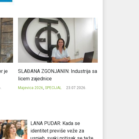
r je
SLAĐANA ZGONJANIN: Industrija sa
NIKOLA GAVRIĆ: L
licem zajednice
regionalni uspje
.
Majevica 2026
,
SPECIJAL
23.07.2026.
Majevica 2026
,
SPEC
LANA PUDAR: Kada se
identitet previše veže za
uspjeh, svaki pritisak se teže