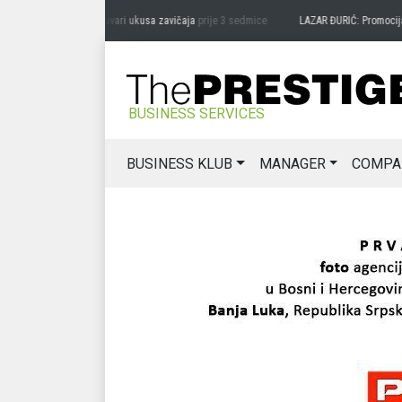
RAG MIĆANOVIĆ: Čuvari ukusa zavičaja
prije 3 sedmice
LAZAR ĐURIĆ: Promocija pote
BUSINESS SERVICES
BUSINESS KLUB
MANAGER
COMPA