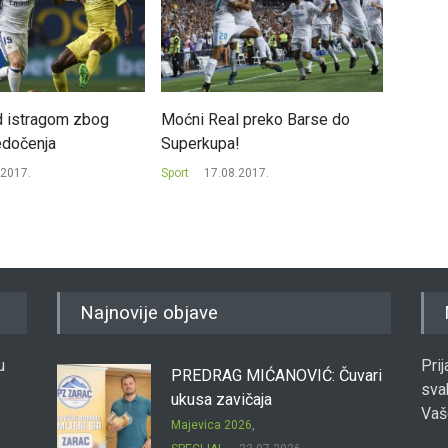
d istragom zbog
Moćni Real preko Barse do
Mesi z
edočenja
Superkupa!
milion
.2017.
Sport
17.08.2017.
Sport
2
Najnovije objave
u
Pri
PREDRAG MIĆANOVIĆ: Čuvari
sva
ukusa zavičaja
Vaš
Majevica 2026
,