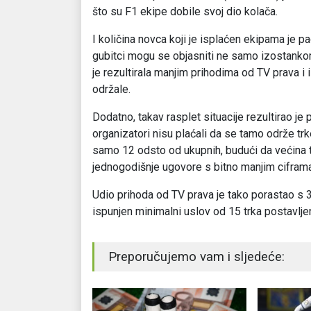
što su F1 ekipe dobile svoj dio kolača.
I količina novca koji je isplaćen ekipama je p
gubitci mogu se objasniti ne samo izostank
je rezultirala manjim prihodima od TV prava i
održale.
Dodatno, takav rasplet situacije rezultirao je
organizatori nisu plaćali da se tamo održe tr
samo 12 odsto od ukupnih, budući da većina trk
jednogodišnje ugovore s bitno manjim ciframa
Udio prihoda od TV prava je tako porastao s 38
ispunjen minimalni uslov od 15 trka postavlje
Preporučujemo vam i sljedeće: