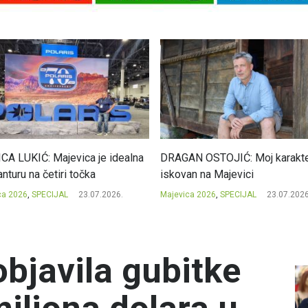
CA LUKIĆ: Majevica je idealna
DRAGAN OSTOJIĆ: Moj karakte
nturu na četiri točka
iskovan na Majevici
ca 2026
,
SPECIJAL
23.07.2026.
Majevica 2026
,
SPECIJAL
23.07.2026
objavila gubitke