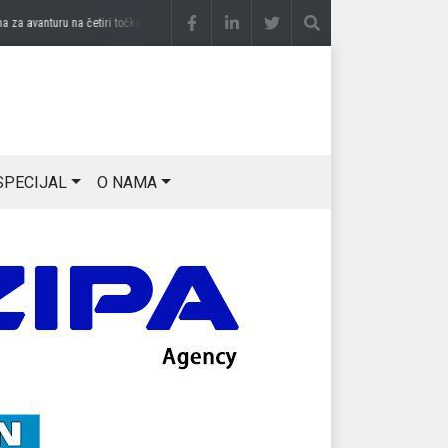
 avanturu na četiri točka
prije 3 sedmice
DRAGAN OSTOJIĆ: Moj karakter je iskovan 
SPECIJAL
O NAMA