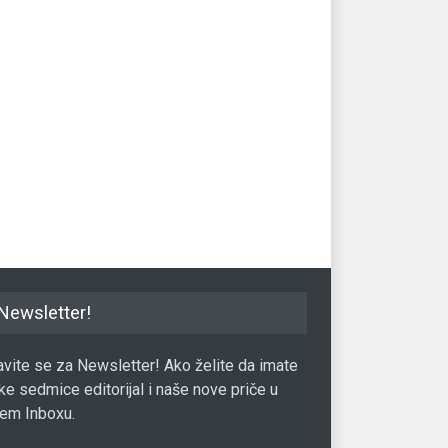
aradio najviše, 30
Katarski Šeik kupuje
Dev
a više od Ronalda
Manchester United za 6
des
milijardi dolara?
Re
4.04.2018.
Sport
19.06.2023.
Spo
Newsletter!
javite se za Newsletter! Ako želite da imate
ke sedmice editorijal i naše nove priče u
em Inboxu.