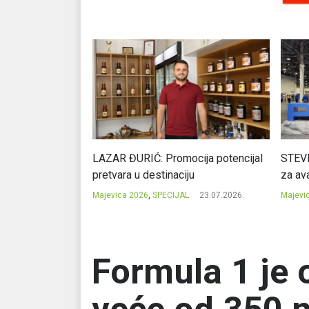
Ć: Čuvari ukusa
LAZAR ĐURIĆ: Promocija potencijal
STEVI
pretvara u destinaciju
za ava
23.07.2026.
Majevica 2026
,
SPECIJAL
23.07.2026.
Majevi
Formula 1 je 