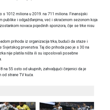
ao s 1012 miliona u 2019. na 711 miliona. Finansijski
om publike i odgažđanjima, već i skraćenom sezonom koja
 izostankom novaca pojedinih sponzora, čije se trke nisu
 padom prihoda iz organizacija trka, budući da staze i
ke Svjetskog prvenstva. Taj dio prihoda pao je s 30 na
a nije platila ništa ili su isposlovali posebne
.
 na 55 osto od ukupnih, zahvaljujući činjenici da je
n od strane TV kuća.