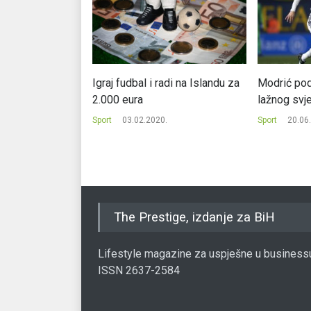
i postaje
Igraj fudbal i radi na Islandu za
Modrić po
u istoriji Srbije
2.000 eura
lažnog svj
.
Sport
03.02.2020.
Sport
20.06
The Prestige, izdanje za BiH
Lifestyle magazine za uspješne u business
ISSN 2637-2584