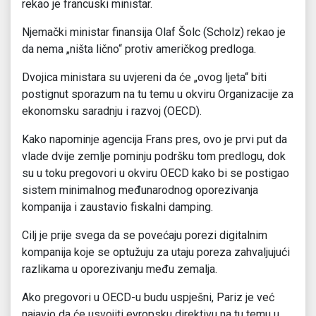
rekao je francuski ministar.
Njemački ministar finansija Olaf Šolc (Scholz) rekao je
da nema „ništa lično“ protiv američkog predloga.
Dvojica ministara su uvjereni da će „ovog ljeta“ biti
postignut sporazum na tu temu u okviru Organizacije za
ekonomsku saradnju i razvoj (OECD).
Kako napominje agencija Frans pres, ovo je prvi put da
vlade dvije zemlje pominju podršku tom predlogu, dok
su u toku pregovori u okviru OECD kako bi se postigao
sistem minimalnog međunarodnog oporezivanja
kompanija i zaustavio fiskalni damping.
Cilj je prije svega da se povećaju porezi digitalnim
kompanija koje se optužuju za utaju poreza zahvaljujući
razlikama u oporezivanju među zemalja.
Ako pregovori u OECD-u budu uspješni, Pariz je već
najavio da će usvojiti evropsku direktivu na tu temu u