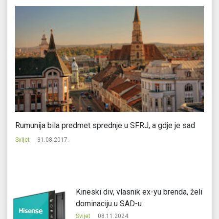
Rumunija bila predmet sprednje u SFRJ, a gdje je sad
It
Svijet
31.08.2017.
Svi
Kineski div, vlasnik ex-yu brenda, želi
dominaciju u SAD-u
Svijet
08.11.2024.