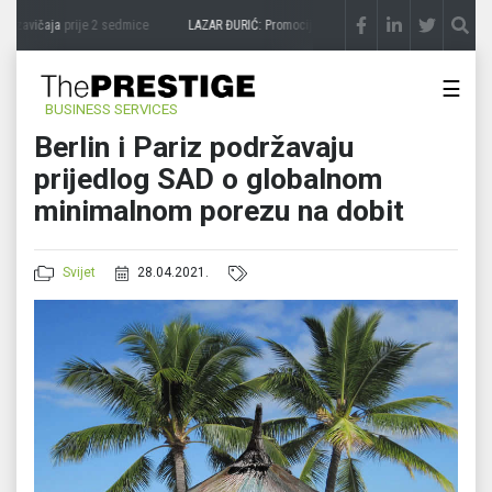
 zavičaja
prije 2 sedmice
LAZAR ĐURIĆ: Promocija potencijal pretvara u destinaciju
☰
BUSINESS SERVICES
Berlin i Pariz podržavaju
prijedlog SAD o globalnom
minimalnom porezu na dobit
Svijet
28.04.2021.