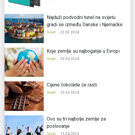
Najduži podvodni tunel na svijetu
gradi se između Danske i Njemačke
Svijet
25.06.2024.
Koje zemlje su najbogatije u Evropi
Svijet
23.04.2024.
Cijene čokolade će rasti
Svijet
23.04.2024.
Ovo su tri najbolje zemlje za
poslovanje
Svijet
19.04.2024.