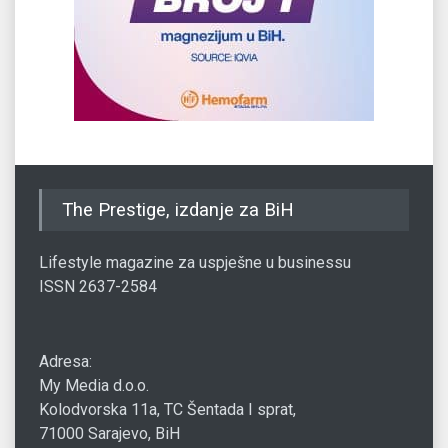
The Prestige, izdanje za BiH
Lifestyle magazine za uspješne u businessu
ISSN 2637-2584
Adresa:
My Media d.o.o.
Kolodvorska 11a, TC Šentada I sprat,
71000 Sarajevo, BiH