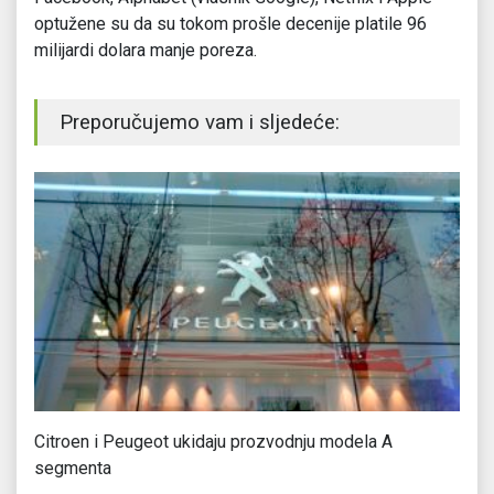
optužene su da su tokom prošle decenije platile 96
milijardi dolara manje poreza.
Preporučujemo vam i sljedeće:
i
Citroen i Peugeot ukidaju prozvodnju modela A
Ko
segmenta
Ne