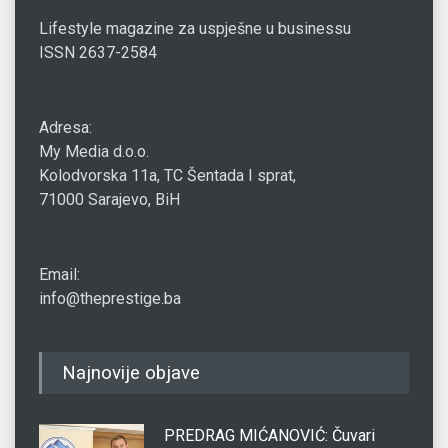
Lifestyle magazine za uspješne u businessu
ISSN 2637-2584
Adresa:
My Media d.o.o.
Kolodvorska 11a, TC Šentada I sprat,
71000 Sarajevo, BiH
Email:
info@theprestige.ba
Najnovije objave
PREDRAG MIĆANOVIĆ: Čuvari