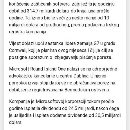
korišćenje zaštićenih softvera, zabilježila je godišnju
dobit od 314,7 milijardi dolara, do kraja juna prošle
godine. Taj iznos bio je veći za nešto manje od 10
milijardi dolara od prethodnog, prema podacima Irskog
registra kompanija.
Vijest dolazi uoči sastanka lidera zemalja G7 u gradu
Cornwall, koji je planiran ovog mjeseca i čiji je cilj se
postigne sporazum o izbjegavanju plaćanja poreza.
Microsoft Round Island One nalazi se na adresi jedne
advokatske kancelarije u centru Dablina. U njenoj
poreskoj izvaji stoji da joj se ne obračunava porez na
dobit, jer je registrovana na Bermudskim ostrvima.
Kompanija je Microsoftovoj korporaciji tokom prošle
godine isplatila dividendu od 24,5 milijardi, nakon čega
je uslijedila i isplata dodatne dividende od 30,5 milijardi
dolara.