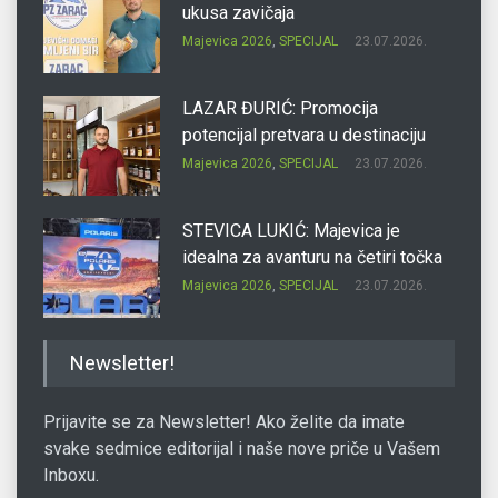
ukusa zavičaja
Majevica 2026
,
SPECIJAL
23.07.2026.
LAZAR ĐURIĆ: Promocija
potencijal pretvara u destinaciju
Majevica 2026
,
SPECIJAL
23.07.2026.
STEVICA LUKIĆ: Majevica je
idealna za avanturu na četiri točka
Majevica 2026
,
SPECIJAL
23.07.2026.
DRAGAN OSTOJIĆ: Moj karakter je
Newsletter!
iskovan na Majevici
Majevica 2026
,
SPECIJAL
23.07.2026.
Prijavite se za Newsletter! Ako želite da imate
svake sedmice editorijal i naše nove priče u Vašem
Inboxu.
SLAĐANA ZGONJANIN: Industrija