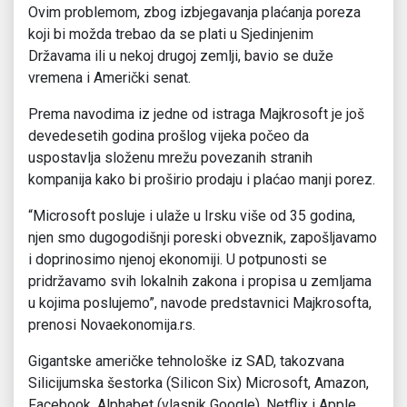
Ovim problemom, zbog izbjegavanja plaćanja poreza
koji bi možda trebao da se plati u Sjedinjenim
Državama ili u nekoj drugoj zemlji, bavio se duže
vremena i Američki senat.
Prema navodima iz jedne od istraga Majkrosoft je još
devedesetih godina prošlog vijeka počeo da
uspostavlja složenu mrežu povezanih stranih
kompanija kako bi proširio prodaju i plaćao manji porez.
“Microsoft posluje i ulaže u Irsku više od 35 godina,
njen smo dugogodišnji poreski obveznik, zapošljavamo
i doprinosimo njenoj ekonomiji. U potpunosti se
pridržavamo svih lokalnih zakona i propisa u zemljama
u kojima poslujemo”, navode predstavnici Majkrosofta,
prenosi Novaekonomija.rs.
Gigantske američke tehnološke iz SAD, takozvana
Silicijumska šestorka (Silicon Six) Microsoft, Amazon,
Facebook, Alphabet (vlasnik Google), Netflix i Apple