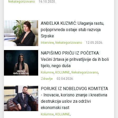
Nekategorizovano
16.10.2020.
ANĐELKA KUZMIĆ: Ulaganja rastu,
poljoprivreda ostaje stub razvoja
Srpske
Interview
,
Nekategorizovano
12.05.2026.
NAPIŠIMO PRIČU IZ POČETKA:
Većini žrtava je prihvatljivije da ih boli
tijelo, nego duša
Kolumne
,
KOLUMNE
,
Nekategorizovano
,
Zdravlje
02.04.2026.
PORUKE IZ NOBELOVOG KOMITETA
- Inovacie, korisno znanje i kreativna
destrukcija uslov za održivi
ekonomski rast
Kolumne
,
KOLUMNE
,