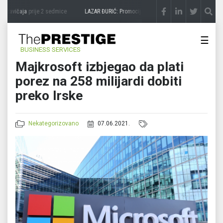
 zavičaja
prije 2 sedmice
LAZAR ĐURIĆ: Promocija potencijal pretvara u destinaciju
p
☰
BUSINESS SERVICES
Majkrosoft izbjegao da plati
porez na 258 milijardi dobiti
preko Irske
Nekategorizovano
07.06.2021.