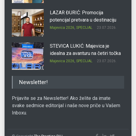
LAZAR ĐURIĆ: Promocija
potencijal pretvara u destinaciju
Majevica 2026
,
SPECIJAL
23.07.2026.
STEVICA LUKIĆ: Majevica je
idealna za avanturu na četiri točka
Majevica 2026
,
SPECIJAL
23.07.2026.
DRAGAN OSTOJIĆ: Moj karakter je
Newsletter!
iskovan na Majevici
Majevica 2026
,
SPECIJAL
23.07.2026.
Prijavite se za Newsletter! Ako želite da imate
svake sedmice editorijal i naše nove priče u Vašem
Inboxu.
SLAĐANA ZGONJANIN: Industrija
sa licem zajednice
Majevica 2026
,
SPECIJAL
23.07.2026.