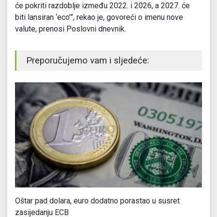
će pokriti razdoblje između 2022. i 2026, a 2027. će
biti lansiran ‘eco’”, rekao je, govoreći o imenu nove
valute, prenosi Poslovni dnevnik.
Preporučujemo vam i sljedeće:
Oštar pad dolara, euro dodatno porastao u susret
Ma
zasijedanju ECB
Va