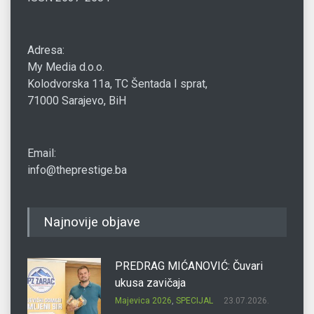
Adresa:
My Media d.o.o.
Kolodvorska 11a, TC Šentada I sprat,
71000 Sarajevo, BiH
Email:
info@theprestige.ba
Najnovije objave
PREDRAG MIĆANOVIĆ: Čuvari
ukusa zavičaja
Majevica 2026
,
SPECIJAL
23.07.2026.