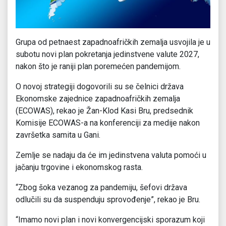
Grupa od petnaest zapadnoafričkih zemalja usvojila je u
subotu novi plan pokretanja jedinstvene valute 2027,
nakon što je raniji plan poremećen pandemijom.
O novoj strategiji dogovorili su se čelnici država
Ekonomske zajednice zapadnoafričkih zemalja
(ECOWAS), rekao je Žan-Klod Kasi Bru, predsednik
Komisije ECOWAS-a na konferenciji za medije nakon
završetka samita u Gani.
Zemlje se nadaju da će im jedinstvena valuta pomoći u
jačanju trgovine i ekonomskog rasta.
“Zbog šoka vezanog za pandemiju, šefovi država
odlučili su da suspenduju sprovođenje”, rekao je Bru.
“Imamo novi plan i novi konvergencijski sporazum koji