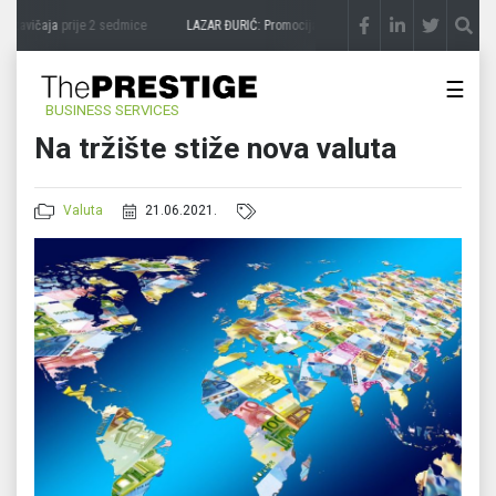
 zavičaja
prije 2 sedmice
LAZAR ĐURIĆ: Promocija potencijal pretvara u destinaciju
p
☰
BUSINESS SERVICES
Na tržište stiže nova valuta
Valuta
21.06.2021.