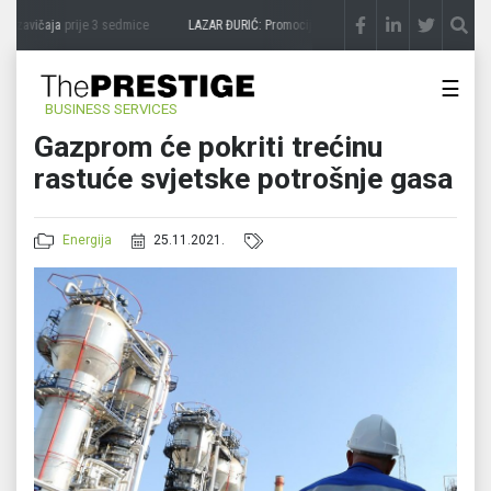
 zavičaja
prije 3 sedmice
LAZAR ĐURIĆ: Promocija potencijal pretvara u destinaciju
☰
BUSINESS SERVICES
Gazprom će pokriti trećinu
rastuće svjetske potrošnje gasa
Energija
25.11.2021.