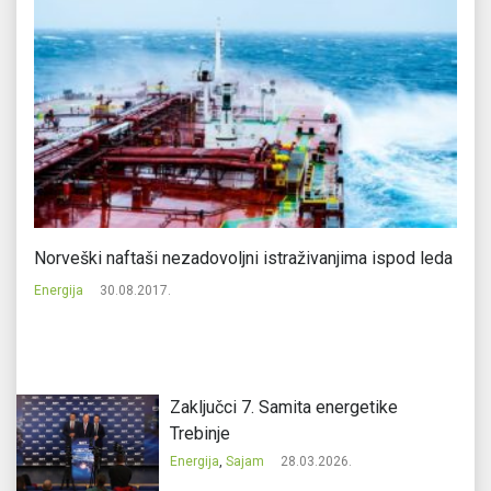
Norveški naftaši nezadovoljni istraživanjima ispod leda
Đu
je
Energija
30.08.2017.
En
Zaključci 7. Samita energetike
Trebinje
Energija
,
Sajam
28.03.2026.