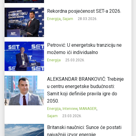
Rekordna posjećenost SET-a 2026.
Energija
,
Sajam
28.03.2026.
Petrović: U energetsku tranziciju ne
možemo ići individualno
Energija
25.03.2026.
ALEKSANDAR BRANKOVIĆ: Trebinje
u centru energetske budućnosti:
Samit koji definiše pravila igre do
2050.
Energija
,
Interview
,
MANAGER
,
Sajam
23.03.2026.
Britanski naučnici: Sunce će postati
najvažniji izvor energije