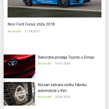
Novi Ford Focus stiže 2018.
Po
p
Automobil
11.04.2017.
Au
Rekordna prodaja Toyote u Evropi
Automobil
16.01.2025.
Nissan zatvara veliku fabriku
automobila u Kini
Automobil
25.06.2024.