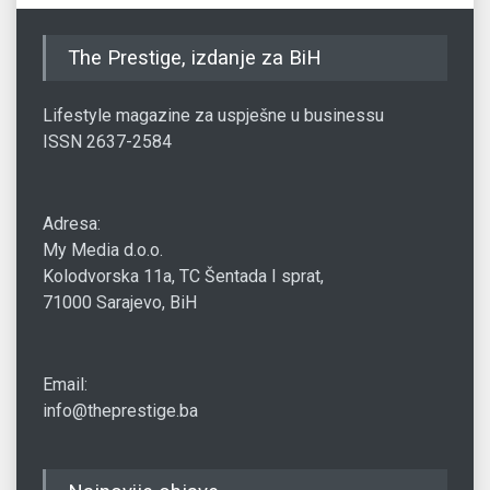
The Prestige, izdanje za BiH
Lifestyle magazine za uspješne u businessu
ISSN 2637-2584
Adresa:
My Media d.o.o.
Kolodvorska 11a, TC Šentada I sprat,
71000 Sarajevo, BiH
Email:
info@theprestige.ba