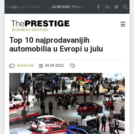
 zavičaja
prije 3 sedmice
LAZAR ĐURIĆ: Promocija potencijal pretvara u destinaciju
p
☰
BUSINESS SERVICES
Top 10 najprodavanijih
automobilia u Evropi u julu
Automobil
06.09.2022.