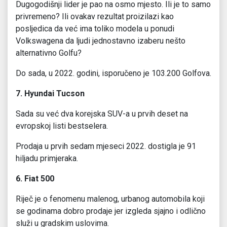
Dugogodišnji lider je pao na osmo mjesto. Ili je to samo
privremeno? Ili ovakav rezultat proizilazi kao
posljedica da već ima toliko modela u ponudi
Volkswagena da ljudi jednostavno izaberu nešto
alternativno Golfu?
Do sada, u 2022. godini, isporučeno je 103.200 Golfova.
7. Hyundai Tucson
Sada su već dva korejska SUV-a u prvih deset na
evropskoj listi bestselera.
Prodaja u prvih sedam mjeseci 2022. dostigla je 91
hiljadu primjeraka.
6. Fiat 500
Riječ je o fenomenu malenog, urbanog automobila koji
se godinama dobro prodaje jer izgleda sjajno i odlično
služi u gradskim uslovima.