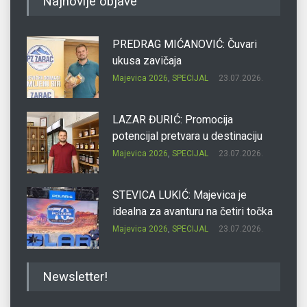
Najnovije objave
PREDRAG MIĆANOVIĆ: Čuvari
ukusa zavičaja
Majevica 2026
,
SPECIJAL
23.07.2026.
LAZAR ĐURIĆ: Promocija
potencijal pretvara u destinaciju
Majevica 2026
,
SPECIJAL
23.07.2026.
STEVICA LUKIĆ: Majevica je
idealna za avanturu na četiri točka
Majevica 2026
,
SPECIJAL
23.07.2026.
DRAGAN OSTOJIĆ: Moj karakter je
Newsletter!
iskovan na Majevici
Majevica 2026
,
SPECIJAL
23.07.2026.