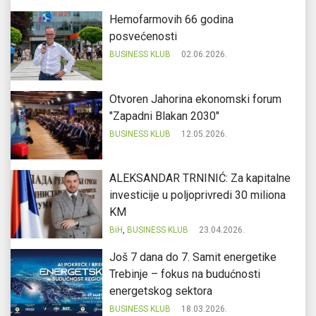
Hemofarmovih 66 godina
posvećenosti
BUSINESS KLUB
02.06.2026.
Otvoren Jahorina ekonomski forum
"Zapadni Blakan 2030"
BUSINESS KLUB
12.05.2026.
ALEKSANDAR TRNINIĆ: Za kapitalne
investicije u poljoprivredi 30 miliona
KM
BiH
,
BUSINESS KLUB
23.04.2026.
Još 7 dana do 7. Samit energetike
Trebinje – fokus na budućnosti
energetskog sektora
BUSINESS KLUB
18.03.2026.