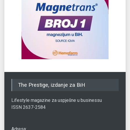
The Prestige, izdanje za BiH
Lifestyle magazine za uspješne u businessu
ISSN 2637-2584
Adresa: