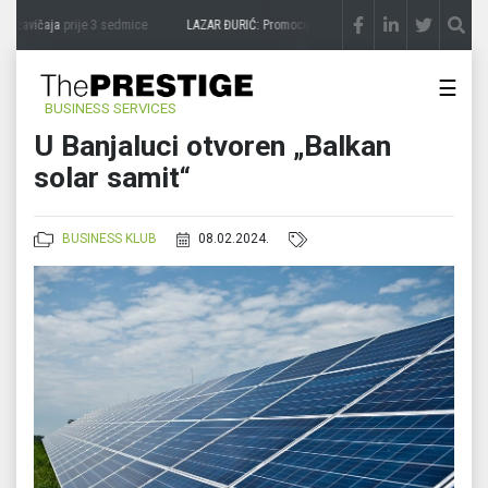
 zavičaja
prije 3 sedmice
LAZAR ĐURIĆ: Promocija potencijal pretvara u destinaciju
☰
BUSINESS SERVICES
U Banjaluci otvoren „Balkan
solar samit“
BUSINESS KLUB
08.02.2024.