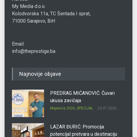
My Media d.o.o.
Kolodvorska 11a, TC Šentada I sprat,
71000 Sarajevo, BiH
Email:
info@theprestige.ba
Najnovije objave
PREDRAG MIĆANOVIĆ: Čuvari
ukusa zavičaja
Majevica 2026
,
SPECIJAL
23.07.2026.
LAZAR ĐURIĆ: Promocija
potencijal pretvara u destinaciju