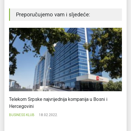
Preporučujemo vam i sljedeće:
Telekom Srpske najvrijednija kompanija u Bosni i
To
Hercegovini
BU
BUSINESS KLUB
18.02.2022.