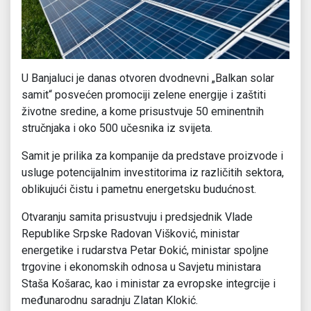
U Banjaluci je danas otvoren dvodnevni „Balkan solar
samit“ posvećen promociji zelene energije i zaštiti
životne sredine, a kome prisustvuje 50 eminentnih
stručnjaka i oko 500 učesnika iz svijeta.
Samit je prilika za kompanije da predstave proizvode i
usluge potencijalnim investitorima iz različitih sektora,
oblikujući čistu i pametnu energetsku budućnost.
Otvaranju samita prisustvuju i predsjednik Vlade
Republike Srpske Radovan Višković, ministar
energetike i rudarstva Petar Đokić, ministar spoljne
trgovine i ekonomskih odnosa u Savjetu ministara
Staša Košarac, kao i ministar za evropske integrcije i
međunarodnu saradnju Zlatan Klokić.