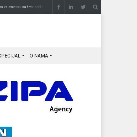
vanturu na četiri točka
prije 2 sedmice
DRAGAN OSTOJIĆ: Moj karakter je iskovan n
SPECIJAL
O NAMA