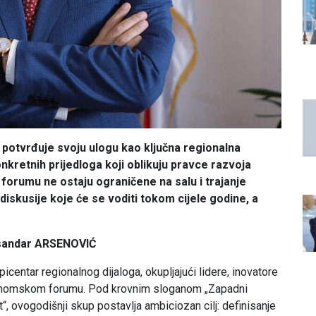
otvrđuje svoju ulogu kao ključna regionalna
onkretnih prijedloga koji oblikuju pravce razvoja
forumu ne ostaju ograničene na salu i trajanje
iskusije koje će se voditi tokom cijele godine, a
sandar ARSENOVIĆ
centar regionalnog dijaloga, okupljajući lidere, inovatore
onomskom forumu. Pod krovnim sloganom „Zapadni
st“, ovogodišnji skup postavlja ambiciozan cilj: definisanje