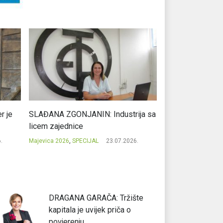
r je
SLAĐANA ZGONJANIN: Industrija sa
NIKOLA GAVRIĆ: L
licem zajednice
regionalni uspje
.
Majevica 2026
,
SPECIJAL
23.07.2026.
Majevica 2026
,
SPEC
DRAGANA GARAČA: Tržište
kapitala je uvijek priča o
povjerenju