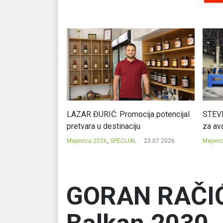
Ć: Čuvari ukusa
LAZAR ĐURIĆ: Promocija potencijal
STEVI
pretvara u destinaciju
za ava
23.07.2026.
Majevica 2026
,
SPECIJAL
23.07.2026.
Majevi
GORAN RAČIĆ