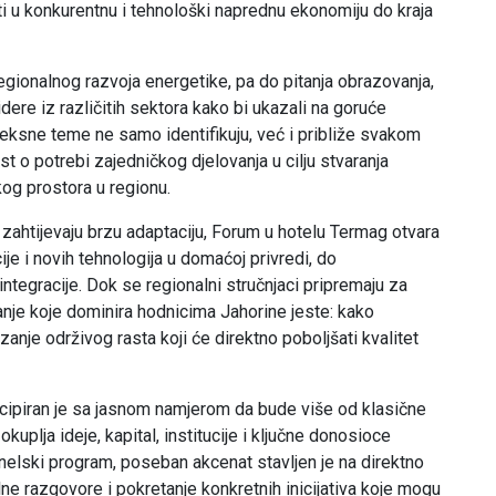
ti u konkurentnu i tehnološki naprednu ekonomiju do kraja
 regionalnog razvoja energetike, pa do pitanja obrazovanja,
idere iz različitih sektora kako bi ukazali na goruće
pleksne teme ne samo identifikuju, već i približe svakom
st o potrebi zajedničkog djelovanja u cilju stvaranja
og prostora u regionu.
zahtijevaju brzu adaptaciju, Forum u hotelu Termag otvara
ije i novih tehnologija u domaćoj privredi, do
integracije. Dok se regionalni stručnjaci pripremaju za
tanje koje dominira hodnicima Jahorine jeste: kako
zanje održivog rasta koji će direktno poboljšati kvalitet
ipiran je sa jasnom namjerom da bude više od klasične
 okuplja ideje, kapital, institucije i ključne donosioce
nelski program, poseban akcenat stavljen je na direktno
e razgovore i pokretanje konkretnih inicijativa koje mogu