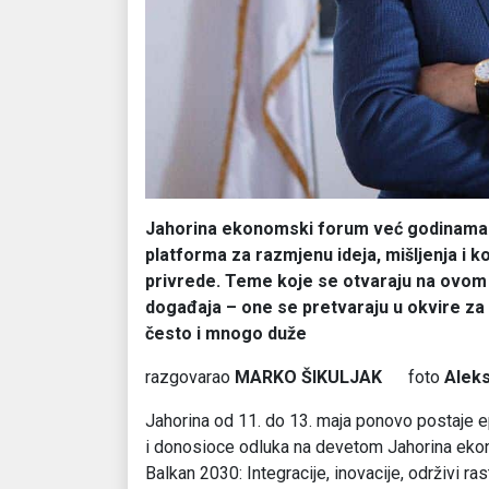
Jahorina ekonomski forum već godinama p
platforma za razmjenu ideja, mišljenja i k
privrede. Teme koje se otvaraju na ovom 
događaja – one se pretvaraju u okvire za d
često i mnogo duže
razgovarao
MARKO ŠIKULJAK
foto
Alek
Jahorina od 11. do 13. maja ponovo postaje epi
i donosioce odluka na devetom Jahorina ek
Balkan 2030: Integracije, inovacije, održivi ra