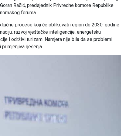
že Goran Račić, predsjednik Privredne komore Republike
konomskog foruma.
ključne procese koji će oblikovati region do 2030. godine
aciju, razvoj vještačke inteligencije, energetsku
cije i održivi turizam. Namjera nije bila da se problemi
primjenjiva rješenja.