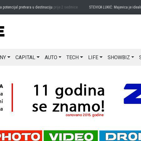
ijal pretvara u destinaciju
prije 2 sedmice
STEVICA LUKIĆ: Majevica je idealna za a
NY
CAPITAL
AUTO
TECH
LIFE
SHOWBIZ