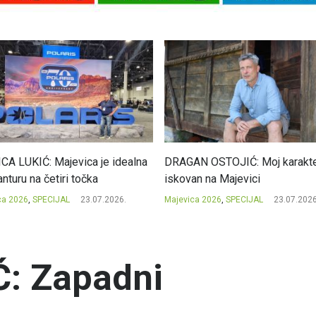
CA LUKIĆ: Majevica je idealna
DRAGAN OSTOJIĆ: Moj karakte
nturu na četiri točka
iskovan na Majevici
ca 2026
,
SPECIJAL
23.07.2026.
Majevica 2026
,
SPECIJAL
23.07.2026
: Zapadni