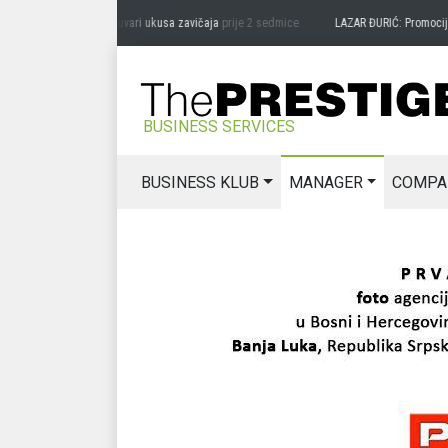
G MIĆANOVIĆ: Čuvari ukusa zavičaja
prije 2 sedmice
LAZAR ĐURIĆ: Promocija potenc
BUSINESS SERVICES
BUSINESS KLUB
MANAGER
COMPA