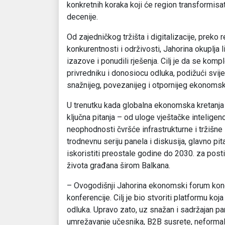
konkretnih koraka koji će region transformisa
decenije.
Od zajedničkog tržišta i digitalizacije, preko
konkurentnosti i održivosti, Jahorina okuplja l
izazove i ponudili rješenja. Cilj je da se kom
privredniku i donosiocu odluka, podižući svije
snažnijeg, povezanijeg i otpornijeg ekonomsk
U trenutku kada globalna ekonomska kretanja 
ključna pitanja – od uloge vještačke inteligenc
neophodnosti čvršće infrastrukturne i tržišne 
trodnevnu seriju panela i diskusija, glavno pi
iskoristiti preostale godine do 2030. za posti
života građana širom Balkana.
– Ovogodišnji Jahorina ekonomski forum konc
konferencije. Cilj je bio stvoriti platformu koja
odluka. Upravo zato, uz snažan i sadržajan pa
umrežavanje učesnika, B2B susrete, neformaln