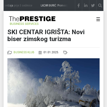
avičaja
prije 3 sedmice
LAZAR ĐURIĆ: Promocija potencijal pretvara u destinaciju
pri
☰
BUSINESS SERVICES
SKI CENTAR IGRIŠTA: Novi
biser zimskog turizma
BUSINESS KLUB
01.01.2025.