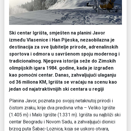
Ski centar Igrišta, smješten na planini Javor
između Vlasenice i Han Pijeska, nezaobilazna je
destinacija za sve ljubitelje prirode, adrenalinskih
sportova i odmora u savršenom spoju modernog i
tradicionalnog. Njegova istorija seže do Zimskih
olimpijskih igara 1984. godine, kada je izgrađen
kao pomoćni centar. Danas, zahvaljujući ulaganju
od 36 miliona KM, Igrišta se vraćaju na scenu kao
jedan od najatraktivnijih ski centara u regiji
Planina Javor, poznata po svojoj netaknutoj prirodi i
čistom zraku, krije dva predivna vrha – Veliko Igrište
(1.405 m) i Malo Igrište (1.331 m). Igrišta su najbliži ski
centar Beogradu i Novom Sadu, a zahvaljujući dionici
brzog puta Šabac-Loznica, koja se uskoro otvara,