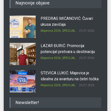
Najnovije objave
PREDRAG MIĆANOVIĆ: Čuvari
ukusa zavičaja
Majevica 2026
,
SPECIJAL
23.07.2026.
LAZAR ĐURIĆ: Promocija
potencijal pretvara u destinaciju
Majevica 2026
,
SPECIJAL
23.07.2026.
STEVICA LUKIĆ: Majevica je
idealna za avanturu na četiri točka
Majevica 2026
,
SPECIJAL
23.07.2026.
DRAGAN OSTOJIĆ: Moj karakter je
Newsletter!
iskovan na Majevici