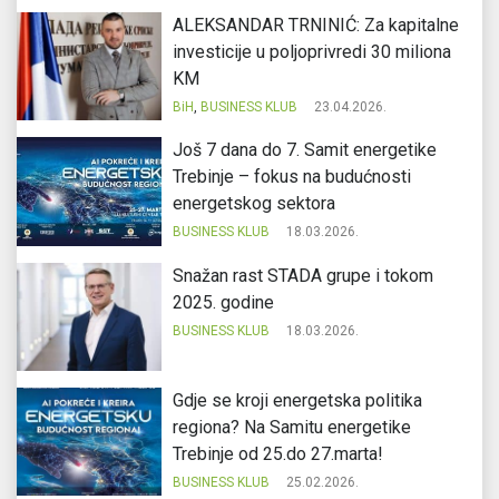
ALEKSANDAR TRNINIĆ: Za kapitalne
investicije u poljoprivredi 30 miliona
KM
BiH
,
BUSINESS KLUB
23.04.2026.
Još 7 dana do 7. Samit energetike
Trebinje – fokus na budućnosti
energetskog sektora
BUSINESS KLUB
18.03.2026.
Snažan rast STADA grupe i tokom
2025. godine
BUSINESS KLUB
18.03.2026.
Gdje se kroji energetska politika
regiona? Na Samitu energetike
Trebinje od 25.do 27.marta!
BUSINESS KLUB
25.02.2026.