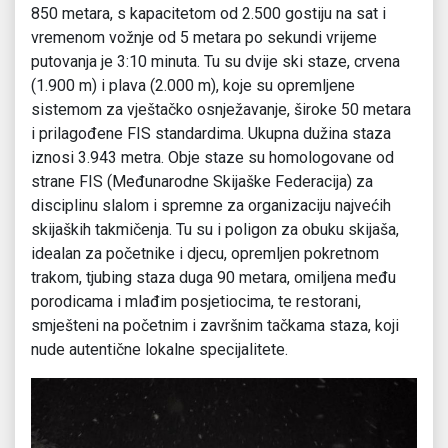
850 metara, s kapacitetom od 2.500 gostiju na sat i
vremenom vožnje od 5 metara po sekundi vrijeme
putovanja je 3:10 minuta. Tu su dvije ski staze, crvena
(1.900 m) i plava (2.000 m), koje su opremljene
sistemom za vještačko osnježavanje, široke 50 metara
i prilagođene FIS standardima. Ukupna dužina staza
iznosi 3.943 metra. Obje staze su homologovane od
strane FIS (Međunarodne Skijaške Federacija) za
disciplinu slalom i spremne za organizaciju najvećih
skijaških takmičenja. Tu su i poligon za obuku skijaša,
idealan za početnike i djecu, opremljen pokretnom
trakom, tjubing staza duga 90 metara, omiljena među
porodicama i mlađim posjetiocima, te restorani,
smješteni na početnim i završnim tačkama staza, koji
nude autentične lokalne specijalitete.