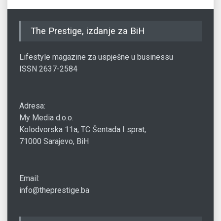
The Prestige, izdanje za BiH
Lifestyle magazine za uspješne u businessu
ISSN 2637-2584
Adresa:
My Media d.o.o.
Kolodvorska 11a, TC Šentada I sprat,
71000 Sarajevo, BiH
Email:
info@theprestige.ba