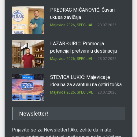
PREDRAG MIĆANOVIĆ: Čuvari
ukusa zavičaja
Majevica 2026
,
SPECIJAL
23.07.2026.
LAZAR ĐURIĆ: Promocija
potencijal pretvara u destinaciju
Majevica 2026
,
SPECIJAL
23.07.2026.
STEVICA LUKIĆ: Majevica je
idealna za avanturu na četiri točka
Majevica 2026
,
SPECIJAL
23.07.2026.
DRAGAN OSTOJIĆ: Moj karakter je
Newsletter!
iskovan na Majevici
Majevica 2026
,
SPECIJAL
23.07.2026.
Prijavite se za Newsletter! Ako želite da imate