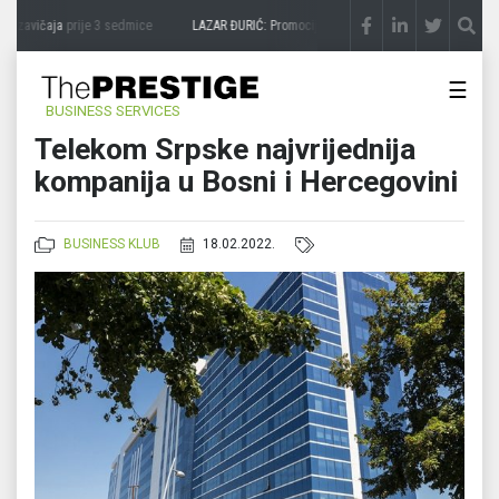
 zavičaja
prije 3 sedmice
LAZAR ĐURIĆ: Promocija potencijal pretvara u destinaciju
☰
BUSINESS SERVICES
Telekom Srpske najvrijednija
kompanija u Bosni i Hercegovini
BUSINESS KLUB
18.02.2022.