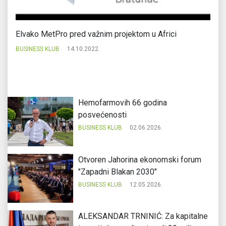
Elvako MetPro pred važnim projektom u Africi
Ol
u 
BUSINESS KLUB
14.10.2022.
BU
Hemofarmovih 66 godina
posvećenosti
BUSINESS KLUB
02.06.2026.
Otvoren Jahorina ekonomski forum
"Zapadni Blakan 2030"
BUSINESS KLUB
12.05.2026.
ALEKSANDAR TRNINIĆ: Za kapitalne