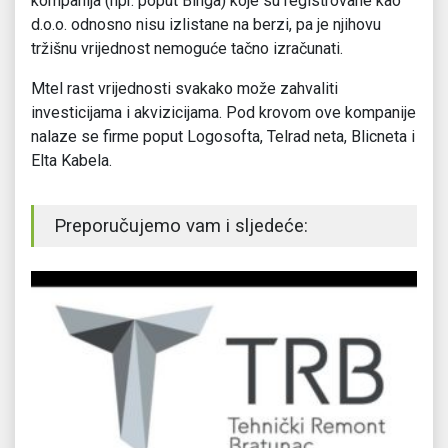
kompanija (npr. poput Binga) koje su registrovane kao
d.o.o. odnosno nisu izlistane na berzi, pa je njihovu
tržišnu vrijednost nemoguće tačno izračunati.
Mtel rast vrijednosti svakako može zahvaliti
investicijama i akvizicijama. Pod krovom ove kompanije
nalaze se firme poput Logosofta, Telrad neta, Blicneta i
Elta Kabela.
Preporučujemo vam i sljedeće: