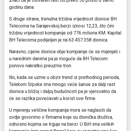
znači da je ostvaren rast od preko 50 posto u samo
godinu dana.
S druge strane, trenutna tržišna vrijednost dionice BH
Telecoma na Sarajevskoj berzi iznosi 12,23, što čini
tržišnu vrijednost kompanije od 776 miliona KM. Kapital
BH Telecoma podijeljen je na 63.457.358 dionica.
Naravno, cijene dionica obje kompanije će se mijenjati i
u narednim danima pa je moguće da BH Telecom
ponovo nakratko preuzme tron.
No, kada se uzme u obzir trend iz prethodnog perioda,
Telekom Srpske ima mnogo veće šanse za dalji rast
dionica u bližoj i daljoj budućnosti pa je vjerovatno da
će se razlika povećavati u korist ove firme.
U mjerenju veličine kompanija mora se naglasiti da
ovdje govorimo o firmama koje su dionička društva,
odnosno kojima se trguje na berzi. U BiH ima velikih