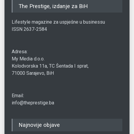
The Prestige, izdanje za BiH
Lifestyle magazine za uspješne u businessu
ISSN 2637-2584
Adresa:
My Media d.o.o.
Kolodvorska 11a, TC Šentada I sprat,
71000 Sarajevo, BiH
Email:
info@theprestige.ba
Najnovije objave