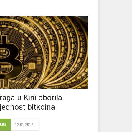
traga u Kini oborila
ijednost bitkoina
luta
12.01.2017.