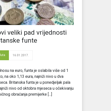
vi veliki pad vrijednosti
itanske funte
luta
16.01.2017.
nosu na euro, funta je oslabila više od 1
o, na oko 1,13 eura, najniži nivo u dva
eca. Britanska funta je u ponedjeljak pala
ajniži nivo od oktobra mjeseca u očekivanju
ičnog obraćanja premijerke [...]