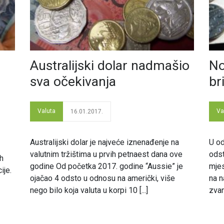
Australijski dolar nadmašio
No
sva očekivanja
br
Valuta
Va
16.01.2017.
Australijski dolar je najveće iznenađenje na
U od
valutnim tržištima u prvih petnaest dana ove
odst
h
godine Od početka 2017. godine “Aussie” je
mjes
ije.
ojačao 4 odsto u odnosu na američki, više
na n
nego bilo koja valuta u korpi 10 [...]
zvan