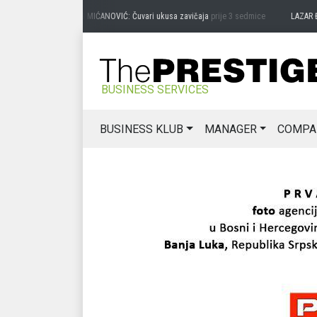
PREDRAG MIĆANOVIĆ: Čuvari ukusa zavičaja
prije 3 sedmice
LAZAR ĐURIĆ: Pr
BUSINESS SERVICES
BUSINESS KLUB
MANAGER
COMPA