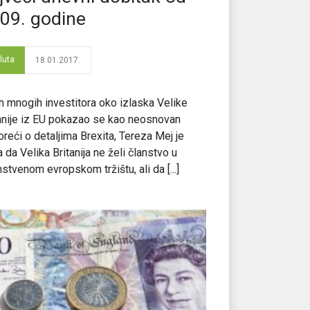
09. godine
luta
18.01.2017.
h mnogih investitora oko izlaska Velike
anije iz EU pokazao se kao neosnovan
reći o detaljima Brexita, Tereza Mej je
a da Velika Britanija ne želi članstvo u
nstvenom evropskom tržištu, ali da [...]