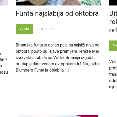
Funta najslabija od oktobra
Bi
re
od
Valuta
09.01.2017.
Britanska funta je danas pala na najniži nivo od
Va
oktobra, pošto su izjave premijera Tereze Mej
a
izazvale strah da će Velika Britanija izgubiti
0569
Virt
pristup jedinstvenom evropskom tržištu, javlja
ta
pret
Blumberg Funta je oslabila [...]
dnosu
tran
odst
nije