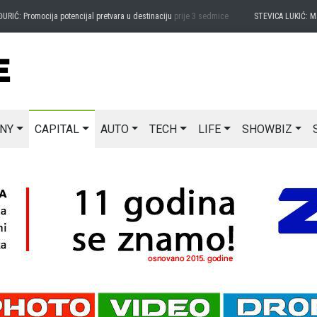
omocija potencijal pretvara u destinaciju
prije 3 sedmice
STEVICA LUKIĆ: Majevica j
NY
CAPITAL
AUTO
TECH
LIFE
SHOWBIZ