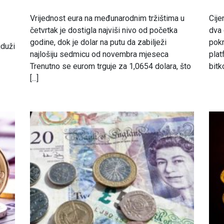
Vrijednost eura na međunarodnim tržištima u
Cije
četvrtak je dostigla najviši nivo od početka
dva 
godine, dok je dolar na putu da zabilježi
pokr
jduži
najlošiju sedmicu od novembra mjeseca
plat
Trenutno se eurom trguje za 1,0654 dolara, što
bitk
[...]