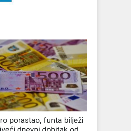
ro porastao, funta bilježi
jveći dnevni dobitak od