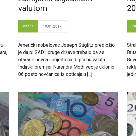
valutom
20
Valuta
Va
19.01.2017.
ma
Američki nobelovac Joseph Stiglitz predložio
Stra
ara,
je da bi SAD i druge države trebalo da se
Brit
otarase novca i prijeđu na digitalnu valutu.
Govo
Indijski premijer Narendra Modi već je uklonio
rekl
86 posto novčanica iz opticaja u [...]
jedi