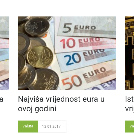
ra
Najviša vrijednost eura u
Is
ovoj godini
vr
Valuta
Va
12.01.2017.