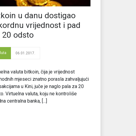
tkoin u danu dostigao
kordnu vrijednost i pad
 20 odsto
luta
06.01.2017.
uelna valuta bitkoin, čija je vrijednost
hodnih mjeseci znatno porasla zahvaljujući
sakcijama u Kini, juče je naglo pala za 20
o. Virtuelna valuta, koju ne kontroliše
dna centralna banka, [...]