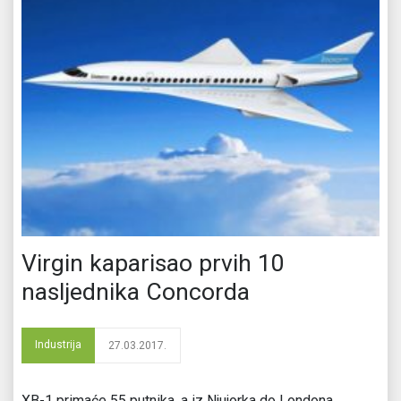
Virgin kaparisao prvih 10
nasljednika Concorda
Industrija
27.03.2017.
XB-1 primaće 55 putnika, a iz Njujorka do Londona