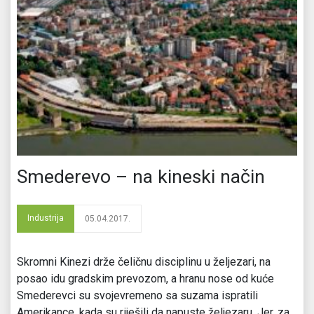
Smederevo – na kineski način
Industrija
05.04.2017.
Skromni Kinezi drže čeličnu disciplinu u željezari, na
posao idu gradskim prevozom, a hranu nose od kuće
Smederevci su svojevremeno sa suzama ispratili
Amerikance, kada su riješili da napuste željezaru. Jer, za