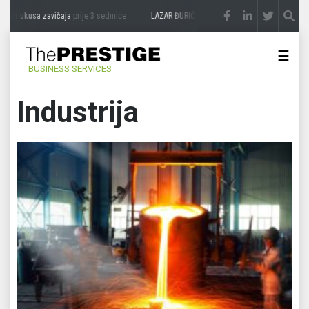
usa zavičaja
prije 3 sedmice
LAZAR ĐURIĆ: Promocija potencijal pretvara u destinac
☰
BUSINESS SERVICES
Industrija