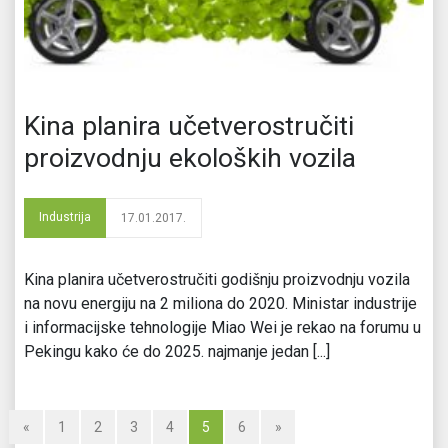
Kina planira učetverostručiti
proizvodnju ekoloških vozila
Industrija
17.01.2017.
Kina planira učetverostručiti godišnju proizvodnju vozila
na novu energiju na 2 miliona do 2020. Ministar industrije
i informacijske tehnologije Miao Wei je rekao na forumu u
Pekingu kako će do 2025. najmanje jedan [...]
«
1
2
3
4
5
6
»