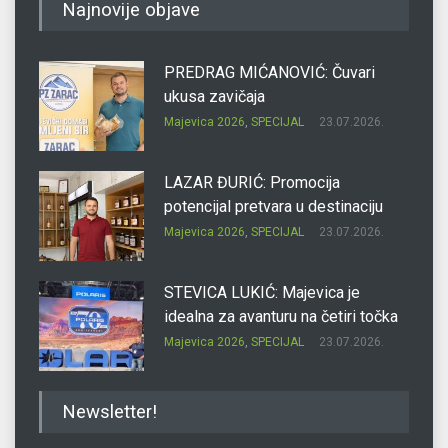
Najnovije objave
PREDRAG MIĆANOVIĆ: Čuvari
ukusa zavičaja
Majevica 2026
,
SPECIJAL
23.07.2026.
LAZAR ĐURIĆ: Promocija
potencijal pretvara u destinaciju
Majevica 2026
,
SPECIJAL
23.07.2026.
STEVICA LUKIĆ: Majevica je
idealna za avanturu na četiri točka
Majevica 2026
,
SPECIJAL
23.07.2026.
DRAGAN OSTOJIĆ: Moj karakter je
Newsletter!
iskovan na Majevici