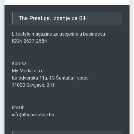
The Prestige, izdanje za BiH
Lifestyle magazine za uspješne u businessu
ISSN 2637-2584
Adresa:
My Media d.o.o.
Kolodvorska 11a, TC Šentada I sprat,
71000 Sarajevo, BiH
Email:
info@theprestige.ba