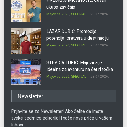
PREDRAG MIĆANOVIĆ: Čuvari
ukusa zavičaja
Majevica 2026
,
SPECIJAL
23.07.2026.
LAZAR ĐURIĆ: Promocija
potencijal pretvara u destinaciju
Majevica 2026
,
SPECIJAL
23.07.2026.
STEVICA LUKIĆ: Majevica je
idealna za avanturu na četiri točka
Majevica 2026
,
SPECIJAL
23.07.2026.
DRAGAN OSTOJIĆ: Moj karakter je
Newsletter!
iskovan na Majevici
Majevica 2026
,
SPECIJAL
23.07.2026.
Prijavite se za Newsletter! Ako želite da imate
svake sedmice editorijal i naše nove priče u Vašem
Inboxu.
SLAĐANA ZGONJANIN: Industrija