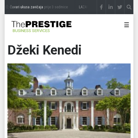
IĆ: Čuvari ukusa zavičaja
prije 3 sedmice
LAZAR ĐURIĆ: Promocija potencijal pretv
☰
BUSINESS SERVICES
Džeki Kenedi