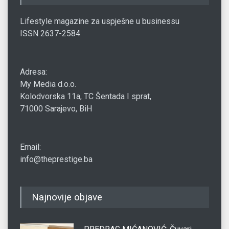
Lifestyle magazine za uspješne u businessu
ISSN 2637-2584
Adresa:
My Media d.o.o.
Kolodvorska 11a, TC Šentada I sprat,
71000 Sarajevo, BiH
Email:
info@theprestige.ba
Najnovije objave