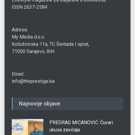
ISSN 2637-2584
Adresa:
My Media d.o.o.
Kolodvorska 11a, TC Šentada I sprat,
71000 Sarajevo, BiH
Email:
info@theprestige.ba
Najnovije objave
PREDRAG MIĆANOVIĆ: Čuvari
ukusa zavičaja