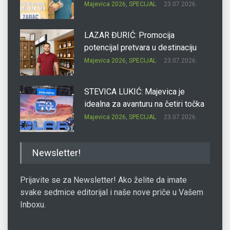
Majevica 2026
,
SPECIJAL
23.07.2026.
LAZAR ĐURIĆ: Promocija
potencijal pretvara u destinaciju
Majevica 2026
,
SPECIJAL
23.07.2026.
STEVICA LUKIĆ: Majevica je
idealna za avanturu na četiri točka
Majevica 2026
,
SPECIJAL
23.07.2026.
DRAGAN OSTOJIĆ: Moj karakter je
Newsletter!
iskovan na Majevici
Majevica 2026
,
SPECIJAL
23.07.2026.
Prijavite se za Newsletter! Ako želite da imate
svake sedmice editorijal i naše nove priče u Vašem
Inboxu.
SLAĐANA ZGONJANIN: Industrija
sa licem zajednice
Majevica 2026
,
SPECIJAL
23.07.2026.