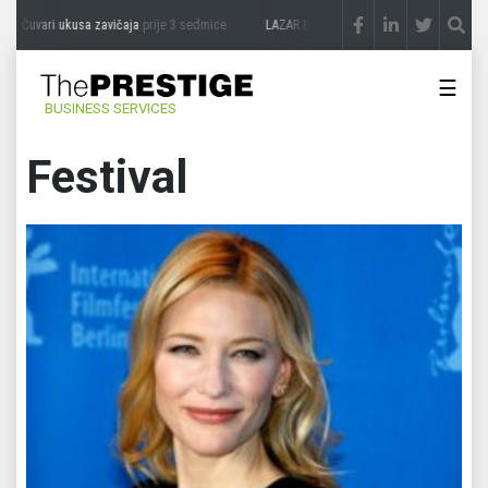
uvari ukusa zavičaja
prije 3 sedmice
LAZAR ĐURIĆ: Promocija potencijal pretvara u
☰
BUSINESS SERVICES
Festival