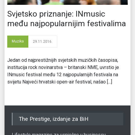
Svjetsko priznanje: INmusic
među najpopularnijim festivalima
Muzika
29.11.2016.
Jedan od najprestižnijih svjetskih muzičkih časopisa,
institucija rock novinarstva – britanski NME, uvrstio je
INmusic festival među 12 najpopularnijih festivala na
svijetu Najveći hrvatski open-air festival, našao [...]
The Prestige, izdanje za BiH
Lifestyle magazine za uspješne u businessu