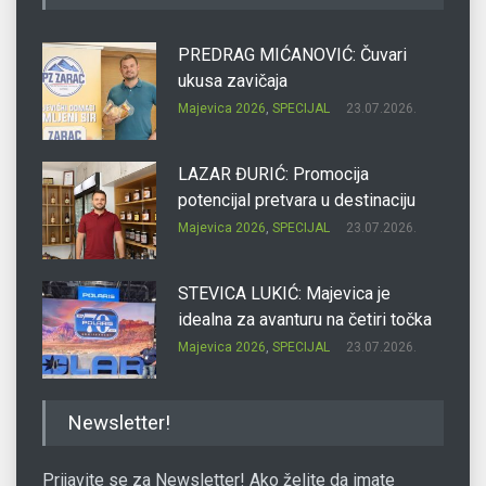
PREDRAG MIĆANOVIĆ: Čuvari
ukusa zavičaja
Majevica 2026
,
SPECIJAL
23.07.2026.
LAZAR ĐURIĆ: Promocija
potencijal pretvara u destinaciju
Majevica 2026
,
SPECIJAL
23.07.2026.
STEVICA LUKIĆ: Majevica je
idealna za avanturu na četiri točka
Majevica 2026
,
SPECIJAL
23.07.2026.
DRAGAN OSTOJIĆ: Moj karakter je
Newsletter!
iskovan na Majevici
Majevica 2026
,
SPECIJAL
23.07.2026.
Prijavite se za Newsletter! Ako želite da imate