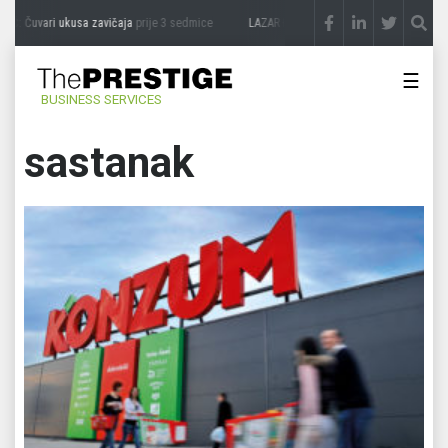
: Čuvari ukusa zavičaja
prije 3 sedmice
LAZAR ĐURIĆ: Promocija potencijal pretvar
☰
BUSINESS SERVICES
sastanak