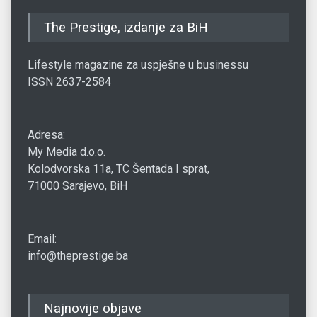
The Prestige, izdanje za BiH
Lifestyle magazine za uspješne u businessu
ISSN 2637-2584
Adresa:
My Media d.o.o.
Kolodvorska 11a, TC Šentada I sprat,
71000 Sarajevo, BiH
Email:
info@theprestige.ba
Najnovije objave