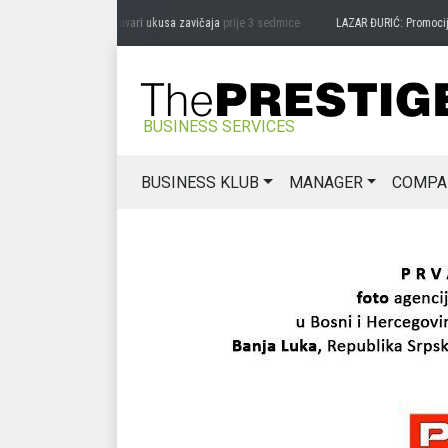
DRAG MIĆANOVIĆ: Čuvari ukusa zavičaja
prije 3 sedmice
LAZAR ĐURIĆ: Promocija po
BUSINESS SERVICES
BUSINESS KLUB
MANAGER
COMPA