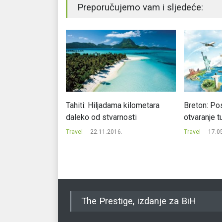
Preporučujemo vam i sljedeće:
odrom sa
Tahiti: Hiljadama kilometara
Breton: Pos
tom
daleko od stvarnosti
otvaranje t
8.
Travel
22.11.2016.
Travel
17.0
The Prestige, izdanje za BiH