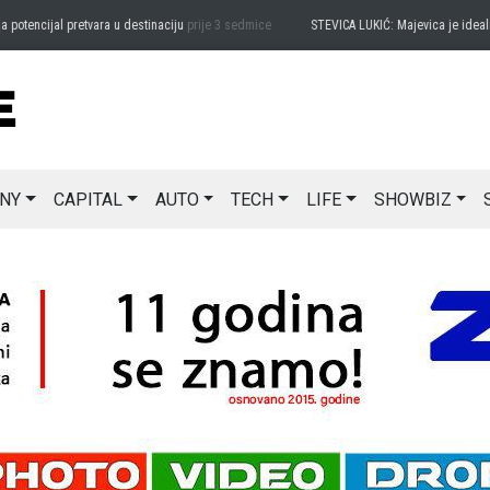
tencijal pretvara u destinaciju
prije 3 sedmice
STEVICA LUKIĆ: Majevica je idealna z
NY
CAPITAL
AUTO
TECH
LIFE
SHOWBIZ