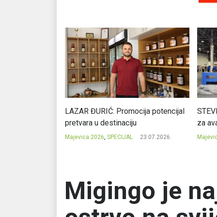
Ć: Čuvari ukusa
LAZAR ĐURIĆ: Promocija potencijal
STEVI
pretvara u destinaciju
za ava
23.07.2026.
Majevica 2026
,
SPECIJAL
23.07.2026.
Majevi
Migingo je na