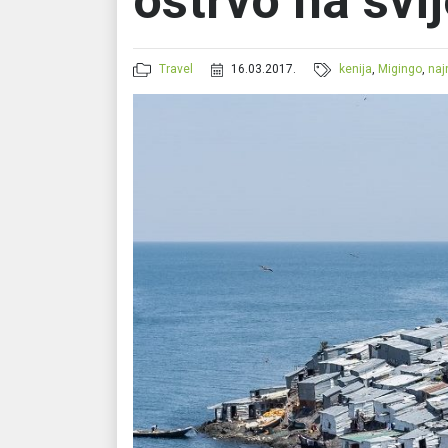
ostrvo na svi
Travel
16.03.2017.
kenija
,
Migingo
,
naj