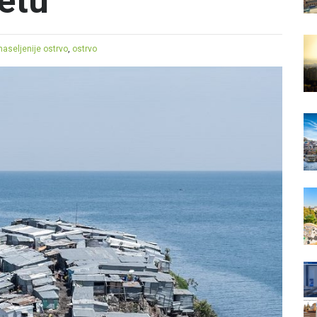
jetu
naseljenije ostrvo
,
ostrvo