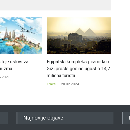
toje uslovi za
Egipatski kompleks piramida u
U Crnoj
urizma
Gizi prošle godine ugostio 14,7
2016, n
miliona turista
5.2021.
Travel
Travel
28.02.2024.
Najnovije objave