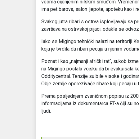
veoma cijenjenim nilskim smuđom. Vremenom j
ima pet barova, salon ljepote, apoteku kao i n
Svakog jutra ribari s ostrva isplovljavaju sa
završava na ostrvskoj pijaci, odakle se odvozi
Iako se Migingo tehnički nalazi na teritoriji 
koja je tvrdila da ribari pecaju u njenim vod
Poznat i kao „najmanji afrički rat“, sukob iz
na Migingo poslala vojsku da bi evakuisala ke
Odditycentral. Tenzije su bile visoke i godin
Obje zemlje oporezivaće ribare koji pecaju u
Prema posljednjem zvaničnom popisu iz 2009, 
informacijama iz dokumentarca RT-a čiji su nov
ljudi.