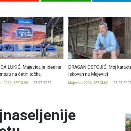
CA LUKIĆ: Majevica je idealna
DRAGAN OSTOJIĆ: Moj karakte
nturu na četiri točka
iskovan na Majevici
ca 2026
,
SPECIJAL
23.07.2026.
Majevica 2026
,
SPECIJAL
23.07.2026
jnaseljenije