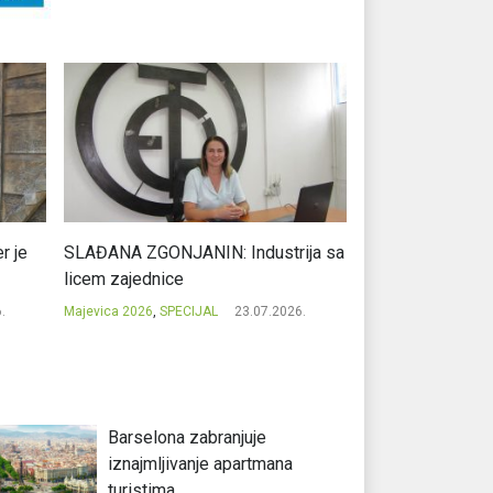
r je
SLAĐANA ZGONJANIN: Industrija sa
NIKOLA GAVRIĆ: L
licem zajednice
regionalni uspje
.
Majevica 2026
,
SPECIJAL
23.07.2026.
Majevica 2026
,
SPEC
Barselona zabranjuje
iznajmljivanje apartmana
turistima