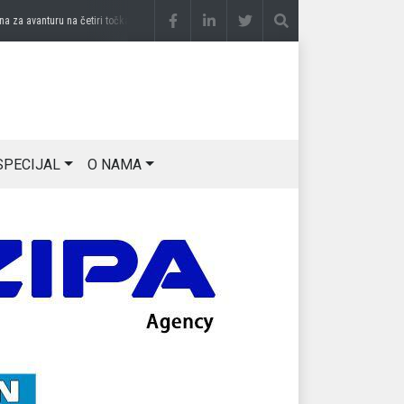
a avanturu na četiri točka
prije 3 sedmice
DRAGAN OSTOJIĆ: Moj karakter je iskova
SPECIJAL
O NAMA