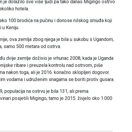
e dolazilo sve više ljudi pa tako danas Migingo ostrvo
ekoliko hotela.
 preko 100 brodića na pučinu i donose nilskog smuđa koji
 u Keniju.
Kenije, ova zemlja zbog njega je bila u sukobu s Ugandom,
ama, samo 500 metara od ostrva.
među dvije zemlje doživio je vrhunac 2008, kada je Uganda
nijske ribare i preuzela kontrolu nad ostrvom, piše
ama nakon toga, ali je 2016. konačno sklopljen dogovor.
 tim vodama i udruženim snagama se boriti protiv gusara.
populacija na ostrvu je bila 131, ali prema
inari posjetili Migingo, tamo je 2015. živjelo oko 1.000