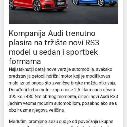
Kompanija Audi trenutno
plasira na tržište novi RS3
model u sedan i sportbek
formama
Najistaknutiji detalj nove verzije automobila, svakako
predstavlja petocilindrični motor koji je modifikovan
malo iznad onoga što zvanične brojke možda otkrivaju.
Dorađeni turbo motor zapremine 2,5 litara sada stvara
395 ks i 480 Nm obrnog momenta, čineći novi Audi RS3
jednim veoma moćnim automobilom, posebno ako se u
obzir uzme njegova veličina.
Međutim, promjene sežu dublje od povećanja ukupne