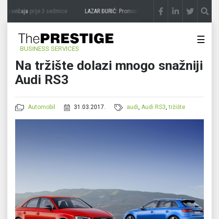
 zavičaja
prije 3 sedmice
LAZAR ĐURIĆ: Promocija potencijal pretvara u destinaciju
☰
BUSINESS SERVICES
Na tržište dolazi mnogo snažniji
Audi RS3
Automobil
31.03.2017.
audi
,
Audi RS3
,
tržište