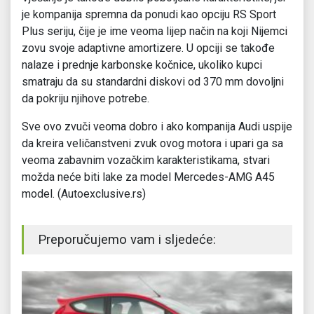
je kompanija spremna da ponudi kao opciju RS Sport
Plus seriju, čije je ime veoma lijep način na koji Nijemci
zovu svoje adaptivne amortizere. U opciji se takođe
nalaze i prednje karbonske kočnice, ukoliko kupci
smatraju da su standardni diskovi od 370 mm dovoljni
da pokriju njihove potrebe.
Sve ovo zvuči veoma dobro i ako kompanija Audi uspije
da kreira veličanstveni zvuk ovog motora i upari ga sa
veoma zabavnim vozačkim karakteristikama, stvari
možda neće biti lake za model Mercedes-AMG A45
model. (Autoexclusive.rs)
Preporučujemo vam i sljedeće: