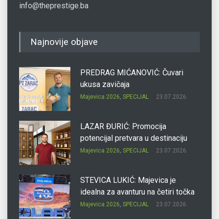
info@theprestige.ba
Najnovije objave
PREDRAG MIĆANOVIĆ: Čuvari
ukusa zavičaja
Majevica 2026
,
SPECIJAL
23.07.2026.
LAZAR ĐURIĆ: Promocija
potencijal pretvara u destinaciju
Majevica 2026
,
SPECIJAL
23.07.2026.
STEVICA LUKIĆ: Majevica je
idealna za avanturu na četiri točka
Majevica 2026
,
SPECIJAL
23.07.2026.