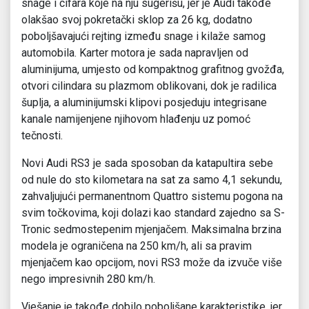
snage i cifara koje na nju sugerišu, jer je Audi takođe
olakšao svoj pokretački sklop za 26 kg, dodatno
poboljšavajući rejting između snage i kilaže samog
automobila. Karter motora je sada napravljen od
aluminijuma, umjesto od kompaktnog grafitnog gvožđa,
otvori cilindara su plazmom oblikovani, dok je radilica
šuplja, a aluminijumski klipovi posjeduju integrisane
kanale namijenjene njihovom hlađenju uz pomoć
tečnosti.
Novi Audi RS3 je sada sposoban da katapultira sebe
od nule do sto kilometara na sat za samo 4,1 sekundu,
zahvaljujući permanentnom Quattro sistemu pogona na
svim točkovima, koji dolazi kao standard zajedno sa S-
Tronic sedmostepenim mjenjačem. Maksimalna brzina
modela je ograničena na 250 km/h, ali sa pravim
mjenjačem kao opcijom, novi RS3 može da izvuče više
nego impresivnih 280 km/h.
Vješanje je takođe dobilo poboljšane karakteristike, jer