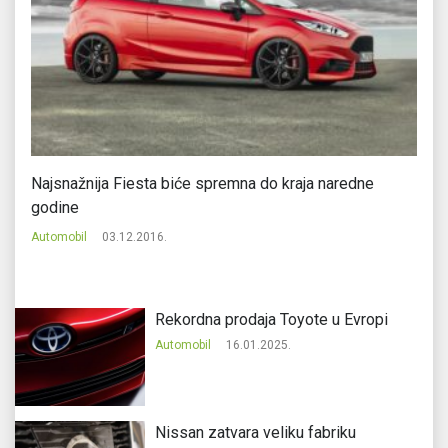
Najsnažnija Fiesta biće spremna do kraja naredne
Pr
godine
Au
Automobil
03.12.2016.
Rekordna prodaja Toyote u Evropi
Automobil
16.01.2025.
Nissan zatvara veliku fabriku