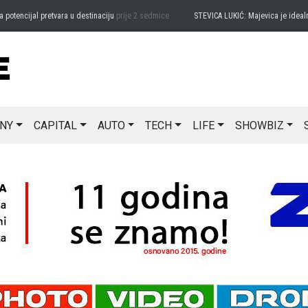
ncijal pretvara u destinaciju
prije 2 sedmice
STEVICA LUKIĆ: Majevica je idealna za
NY
CAPITAL
AUTO
TECH
LIFE
SHOWBIZ