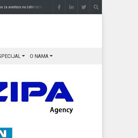
 avanturu na četiri točka
prije 2 sedmice
DRAGAN OSTOJIĆ: Moj karakter je iskovan 
SPECIJAL
O NAMA