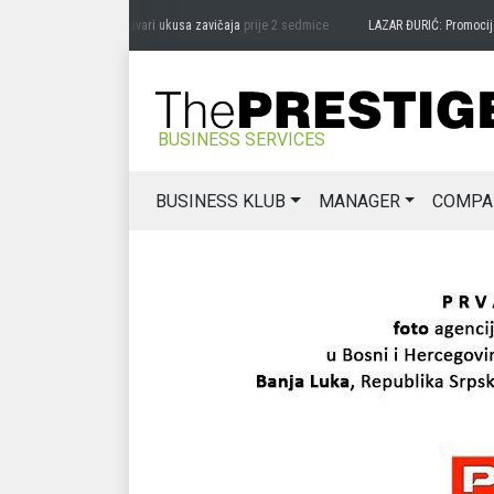
RAG MIĆANOVIĆ: Čuvari ukusa zavičaja
prije 2 sedmice
LAZAR ĐURIĆ: Promocija pote
BUSINESS SERVICES
BUSINESS KLUB
MANAGER
COMPA