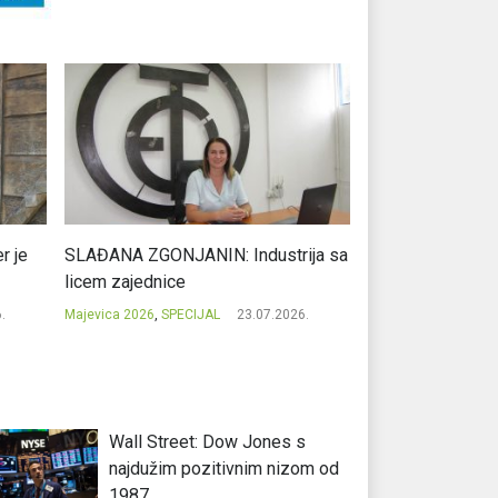
r je
SLAĐANA ZGONJANIN: Industrija sa
NIKOLA GAVRIĆ: L
licem zajednice
regionalni uspje
.
Majevica 2026
,
SPECIJAL
23.07.2026.
Majevica 2026
,
SPEC
Wall Street: Dow Jones s
najdužim pozitivnim nizom od
1987.