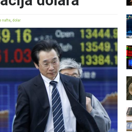
acija dolara
e nafte
,
dolar