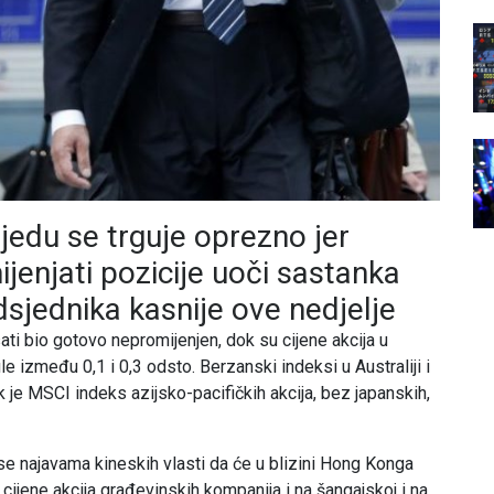
jedu se trguje oprezno jer
ijenjati pozicije uoči sastanka
sjednika kasnije ove nedjelje
ati bio gotovo nepromijenjen, dok su cijene akcija u
e između 0,1 i 0,3 odsto. Berzanski indeksi u Australiji i
 je MSCI indeks azijsko-pacifičkih akcija, bez japanskih,
 se najavama kineskih vlasti da će u blizini Hong Konga
cijene akcija građevinskih kompanija i na šangajskoj i na