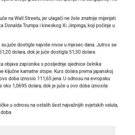
če na Wall Streetu, jer ulagači ne žele znatnije mijenjati
a Donalda Trumpa i kineskog Xi Jinpinga, koji počinje u
e su juče dostigle najviše nivoe u mjesec dana. Jutros se
1,20 dolara, dok je juče dostigla 51,30 dolara.
ka objava zapisnika s posljednje sjednice čelnika
ne ključne kamatne stope. Kurs dolara prema japanskoj
 u ovo doba iznosio 111,65 jena. U odnosu na evropsku
eće oko 1,0695 dolara, dok je juče u ovo doba iznosila
čke u odnosu na ostalih šest najvažnijih svjetskih valuta,
 doba.