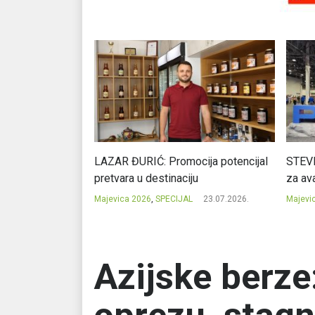
Ć: Čuvari ukusa
LAZAR ĐURIĆ: Promocija potencijal
STEVI
pretvara u destinaciju
za ava
23.07.2026.
Majevica 2026
,
SPECIJAL
23.07.2026.
Majevi
Azijske berze