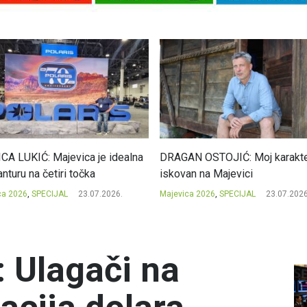
CA LUKIĆ: Majevica je idealna
DRAGAN OSTOJIĆ: Moj karakte
nturu na četiri točka
iskovan na Majevici
ca 2026
,
SPECIJAL
23.07.2026.
Majevica 2026
,
SPECIJAL
23.07.2026
: Ulagači na