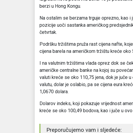
berzi u Hong Kongu.
Na ostalim se berzama trguje oprezno, kao i ju
pozicije uoči sastanka američkog predsjednik
četvrtak.
Podršku tržištima pruža rast cijena nafte, koj
cijena barela na američkom tržištu kreće oko 5
I na valutnim tržištima vlada oprez dok se če
američke centralne banke na kojoj su poveća
valuti kreće se oko 110,75 jena, dok je juče
valutu, dolar je oslabio, pa se cijena eura kr
1,0670 dolara.
Dolarov indeks, koji pokazuje vrijednost ameri
kreće se oko 100,49 bodova, kao i juče u ovo
Preporučujemo vam i sljedeće: