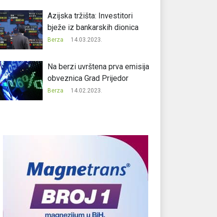
Azijska tržišta: Investitori
bježe iz bankarskih dionica
Berza
14.03.2023.
Na berzi uvrštena prva emisija
obveznica Grad Prijedor
Berza
14.02.2023.