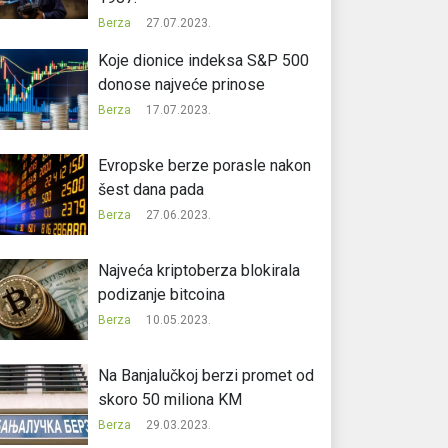
Berza
27.07.2023.
Koje dionice indeksa S&P 500
donose najveće prinose
Berza
17.07.2023.
Evropske berze porasle nakon
šest dana pada
Berza
27.06.2023.
Najveća kriptoberza blokirala
podizanje bitcoina
Berza
10.05.2023.
Na Banjalučkoj berzi promet od
skoro 50 miliona KM
Berza
29.03.2023.