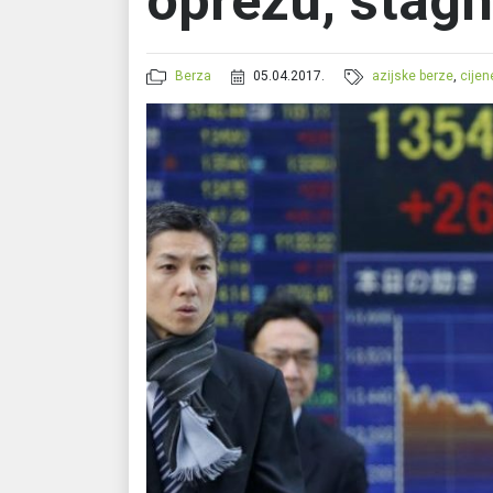
oprezu, stagn
Berza
05.04.2017.
azijske berze
,
cijen