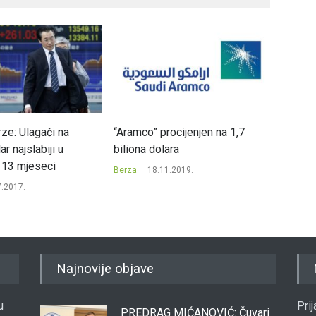
ze: Ulagači na
“Aramco” procijenjen na 1,7
Na Banj
ar najslabiji u
biliona dolara
promet
h 13 mjeseci
2.897.
Berza
18.11.2019.
7.2017.
Berza
Najnovije objave
u
Pri
PREDRAG MIĆANOVIĆ: Čuvari