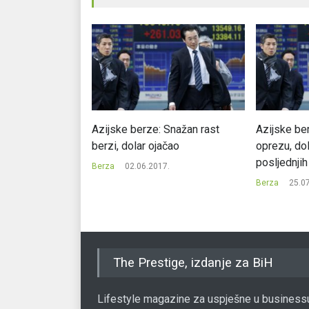
ovi rekordi Dow
Azijske berze: Snažan rast
Azijske ber
00 indeksa
berzi, dolar ojačao
oprezu, dol
posljednji
7.
Berza
02.06.2017.
Berza
25.0
The Prestige, izdanje za BiH
Lifestyle magazine za uspješne u business