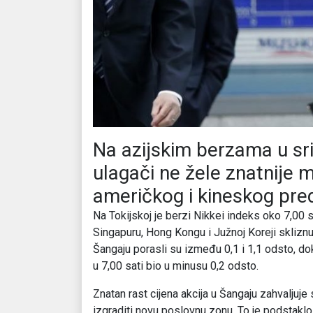
Na azijskim berzama u sri
ulagači ne žele znatnije m
američkog i kineskog pred
Na Tokijskoj je berzi Nikkei indeks oko 7,00 s
Singapuru, Hong Kongu i Južnoj Koreji skliznul
Šangaju porasli su između 0,1 i 1,1 odsto, dok
u 7,00 sati bio u minusu 0,2 odsto.
Znatan rast cijena akcija u Šangaju zahvaljuje
izgraditi novu poslovnu zonu. To je podstaklo 