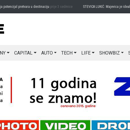
encijal pretvara u destinaciju
prije 3 sedmice
STEVICA LUKIĆ: Majevica je idealna z
NY
CAPITAL
AUTO
TECH
LIFE
SHOWBIZ