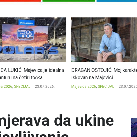
CA LUKIĆ: Majevica je idealna
DRAGAN OSTOJIĆ: Moj karakte
nturu na četiri točka
iskovan na Majevici
ca 2026
,
SPECIJAL
23.07.2026.
Majevica 2026
,
SPECIJAL
23.07.2026
jerava da ukine