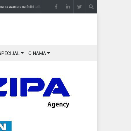
a avanturu na četiri točka
prije 3 sedmice
DRAGAN OSTOJIĆ: Moj karakter je iskovan
SPECIJAL
O NAMA