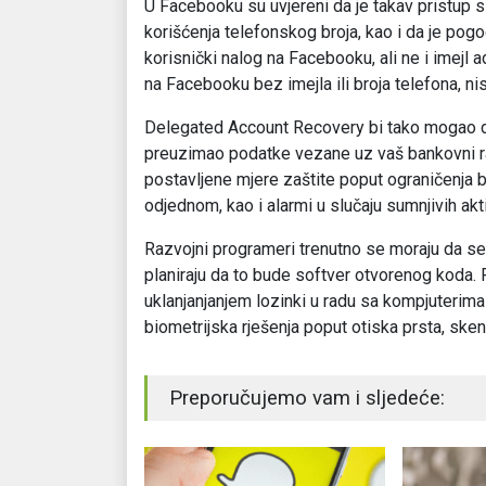
U Facebooku su uvjereni da je takav pristup si
korišćenja telefonskog broja, kao i da je pogod
korisnički nalog na Facebooku, ali ne i imejl 
na Facebooku bez imejla ili broja telefona, nisu
Delegated Account Recovery bi tako mogao da 
preuzimao podatke vezane uz vaš bankovni ra
postavljene mjere zaštite poput ograničenja 
odjednom, kao i alarmi u slučaju sumnjivih akt
Razvojni programeri trenutno se moraju da se 
planiraju da to bude softver otvorenog koda. 
uklanjanjanjem lozinki u radu sa kompjuterima
biometrijska rješenja poput otiska prsta, skeni
Preporučujemo vam i sljedeće: