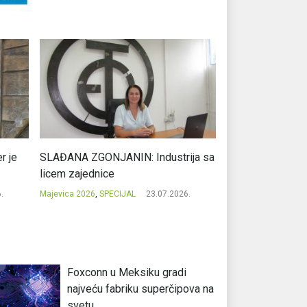
r je
SLAĐANA ZGONJANIN: Industrija sa
NIKOLA GAVRIĆ: L
licem zajednice
regionalni uspje
.
Majevica 2026
,
SPECIJAL
23.07.2026.
Majevica 2026
,
SPEC
Foxconn u Meksiku gradi
najveću fabriku superčipova na
svetu