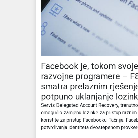
Facebook je, tokom svoje
razvojne programere – F8,
smatra prelaznim rješen
potpuno uklanjanje lozink
Servis Delegated Account Recovery, trenutno u
omogućio zamjenu lozinke za pristup raznim 
koristite za pristup Facebooku. Tačnije, Faceb
potvrđivanja identiteta dvostepenom provke