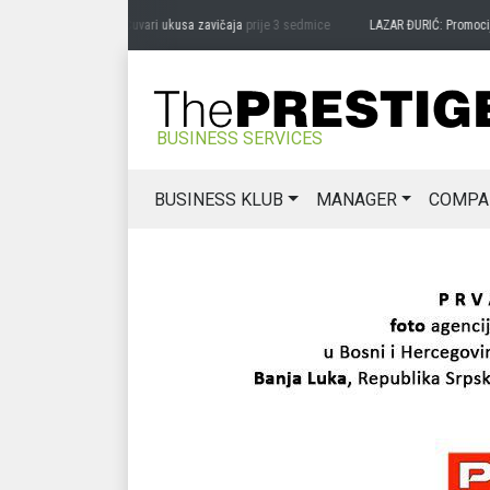
DRAG MIĆANOVIĆ: Čuvari ukusa zavičaja
prije 3 sedmice
LAZAR ĐURIĆ: Promocija pot
BUSINESS SERVICES
BUSINESS KLUB
MANAGER
COMPA