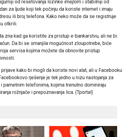
gurniji od resetovanja lozinke imejlom i stabilniji od
an za ljude koji tek počinju da koriste internet i imaju
adresu ili broj telefona. Kako neko može da se registruje
 otkrili.
zna kad ga koristite za pristup e-bankarstvu, ali ne bi
čun. Da bi se smanjila mogućnost zloupotrebe, biće
broja servisa kojima možete da obnovite pristup
ivnosti.
prijave kako bi mogli da koriste novi alat, ali u Facebooku
Facebookovo rješenje je tek jedno u nizu nastojanja za
 i pametnim telefonima, kojima trenutno dominiraju
ranja rožnjače i prepoznavanja lica. (Tportal)