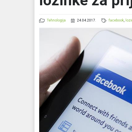
lozinke za pri
Tehnologija
24.04.2017.
facebook
,
loz