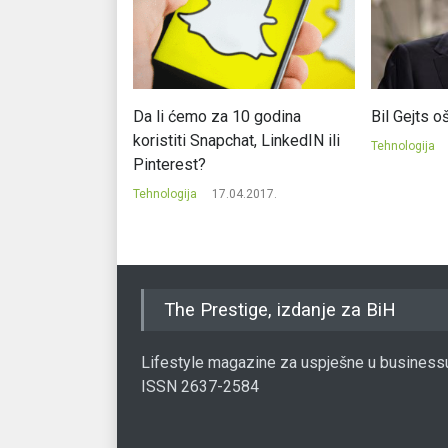
 praviti
Da li ćemo za 10 godina
Bil Gejts o
sistem na
koristiti Snapchat, LinkedIN ili
Tehnologija
Pinterest?
0.2020.
Tehnologija
17.04.2017.
The Prestige, izdanje za BiH
Lifestyle magazine za uspješne u business
ISSN 2637-2584