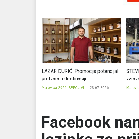
Ć: Čuvari ukusa
LAZAR ĐURIĆ: Promocija potencijal
STEVI
pretvara u destinaciju
za ava
23.07.2026.
Majevica 2026
,
SPECIJAL
23.07.2026.
Majevi
Facebook nam