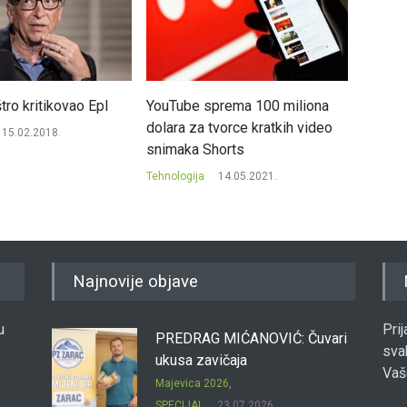
štro kritikovao Epl
YouTube sprema 100 miliona
Erbas 
dolara za tvorce kratkih video
nevidlj
15.02.2018.
snimaka Shorts
Tehnolog
Tehnologija
14.05.2021.
Najnovije objave
u
Pri
PREDRAG MIĆANOVIĆ: Čuvari
sva
ukusa zavičaja
Vaš
Majevica 2026
,
SPECIJAL
23.07.2026.