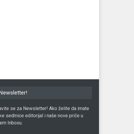
uspješno testirao
Aplikacije koje čak ni CIA ne
Iak
ivi helikopter
može da špijunira
je 
ija
06.11.2019.
Tehnologija
20.03.2017.
Teh
Newsletter!
javite se za Newsletter! Ako želite da imate
ke sedmice editorijal i naše nove priče u
em Inboxu.