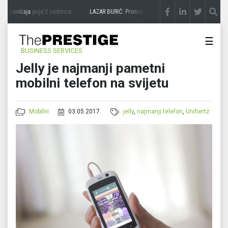
a zavičaja
prije 2 sedmice
LAZAR ĐURIĆ: Promocija potencijal pretvara u destinacij
☰
BUSINESS SERVICES
Jelly je najmanji pametni
mobilni telefon na svijetu
Mobilni
03.05.2017.
jelly
,
najmanji telefon
,
Unihertz