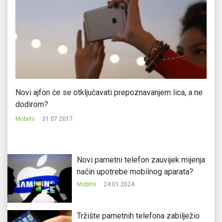
i
Novi ajfon će se otključavati prepoznavanjem lica, a ne
Sa
dodirom?
Mo
Mobilni
31.07.2017.
Novi pametni telefon zauvijek mijenja
način upotrebe mobilnog aparata?
Mobilni
24.01.2024.
Tržište pametnih telefona zabilježio