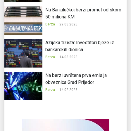
Na Banjalučkoj berzi promet od skoro
50 miliona KM
Berza
29.03.2023.
Azijska tržišta: Investitori bježe iz
bankarskih dionica
Berza
14.03.2023.
Na berzi uvrštena prva emisija
obveznica Grad Prijedor
Berza
14.02.2023.