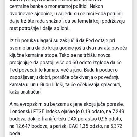
centralne banke o monetarnoj politici. Nakon
dvodnevne sjednice, u srijedu su čelnici Feda poručili
da je tržište rada snažno i da su temelji koji podržavaju
rast potrošnje i dalje solidni.
Iz tih poruka ulagači su zaključili da Fed ostaje pri
svom planu da do kraja godine još u dva navrata poveća
ključne kamatne stope. Tako se na tržištu novca
procjenjuje da postoji više od 60 odsto izgleda da će
Fed povećati te kamate već u junu. Budu li podaci o
zapošljavanju dobri, porašće očekivanja o povećanju
kamata u junu. Budu li loši, ta će očekivanja splasnuti,
kažu analitičari.
A na evropskim su berzama cijene akcija juče porasle.
Londonski FTSE indeks ojačao je 0,19 odsto, na 7.248
bodova, dok je frankfurtski DAX porastao 0,96 odsto,
na 12.647 bodova, a pariski CAC 1,35 odsto, na 5.372
boda.