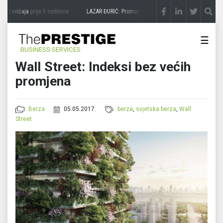
 zavičaja
prije 3 sedmice
LAZAR ĐURIĆ: Promocija potencijal pretvara u destinaciju
☰
BUSINESS SERVICES
Wall Street: Indeksi bez većih
promjena
Berza
05.05.2017.
berza
,
svjetska berza
,
Wall
Street