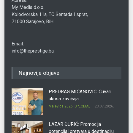
Adresa:
My Media d.o.o.
Kolodvorska 11a, TC Šentada I sprat,
71000 Sarajevo, BiH
Email:
info@theprestige.ba
Najnovije objave
PREDRAG MIĆANOVIĆ: Čuvari
ukusa zavičaja
Majevica 2026
,
SPECIJAL
23.07.2026.
LAZAR ĐURIĆ: Promocija
potencijal pretvara u destinaciju