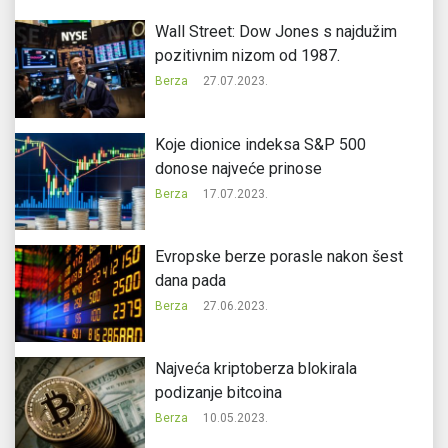
Wall Street: Dow Jones s najdužim
pozitivnim nizom od 1987.
Berza
27.07.2023.
Koje dionice indeksa S&P 500
donose najveće prinose
Berza
17.07.2023.
Evropske berze porasle nakon šest
dana pada
Berza
27.06.2023.
Najveća kriptoberza blokirala
podizanje bitcoina
Berza
10.05.2023.