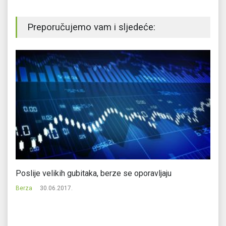
Preporučujemo vam i sljedeće:
Poslije velikih gubitaka, berze se oporavljaju
Az
Berza
30.06.2017.
Be