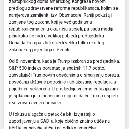
zastupničkog doma američkog Kongresa novom
predlogu zdravstvene reforme republikanaca, kojim se
namjerava zamijeniti tzv. Obamacare. Raniji pokušaji
zamjene tog zakona, koji je već godinama
republikancima trn u oku, nisu uspjeli, pa sada mediji
pišu kako se radi o velikoj pobjedi predsjednika
Donalda Trumpa. Još slijedi velika bitka oko tog
zakonskog prijedloga u Senatu.
Od 8. novembra, kada je Trump izabran za predsjednika,
S&P 500 indeks porastao je snažnih 11,7 odsto,
zahvaljujući Trumpovim obećanjima o smanjenju poreza,
povećanju državne potrošnje i ublažavanju regulacija u
pojedinim sektorima. U posljednje vrijeme entuzijazam
je splasnuo jer ulagači nisu sigurni da će Trump uspjeti
realizovati svoja obećanja.
U fokusu ulagača u petak će biti izvještaji o
zapošljavanju u SAD-u, koje obično znatno utiče na
tržište jer najviše utiče i na odluke američke