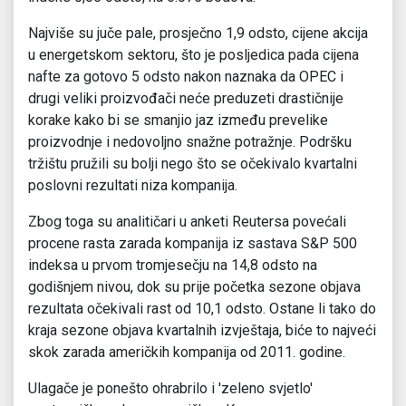
Najviše su juče pale, prosječno 1,9 odsto, cijene akcija
u energetskom sektoru, što je posljedica pada cijena
nafte za gotovo 5 odsto nakon naznaka da OPEC i
drugi veliki proizvođači neće preduzeti drastičnije
korake kako bi se smanjio jaz između prevelike
proizvodnje i nedovoljno snažne potražnje. Podršku
tržištu pružili su bolji nego što se očekivalo kvartalni
poslovni rezultati niza kompanija.
Zbog toga su analitičari u anketi Reutersa povećali
procene rasta zarada kompanija iz sastava S&P 500
indeksa u prvom tromjesečju na 14,8 odsto na
godišnjem nivou, dok su prije početka sezone objava
rezultata očekivali rast od 10,1 odsto. Ostane li tako do
kraja sezone objava kvartalnih izvještaja, biće to najveći
skok zarada američkih kompanija od 2011. godine.
Ulagače je ponešto ohrabrilo i ′zeleno svjetlo′