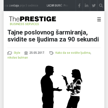
kusa zavičaja
prije 3 sedmice
LAZAR ĐURIĆ: Promocija potencijal pretvara u destina
☰
BUSINESS SERVICES
Tajne poslovnog šarmiranja,
svidite se ljudima za 90 sekundi
Style
25.05.2017.
Kako da se svidite ljudima
,
nikolas butman