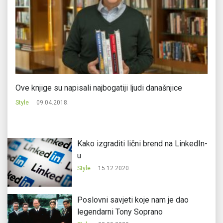
Ove knjige su napisali najbogatiji ljudi današnjice
Ev
Style
09.04.2018.
St
Kako izgraditi lični brend na LinkedIn-
u
Style
15.12.2020.
Poslovni savjeti koje nam je dao
legendarni Tony Soprano