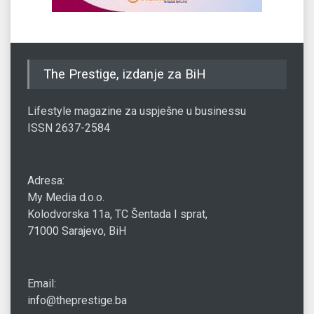
The Prestige, izdanje za BiH
Lifestyle magazine za uspješne u businessu
ISSN 2637-2584
Adresa:
My Media d.o.o.
Kolodvorska 11a, TC Šentada I sprat,
71000 Sarajevo, BiH
Email:
info@theprestige.ba