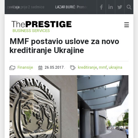
sa zavičaja
prije 2 sedmice
LAZAR ĐURIĆ: Promocija potencijal pretvara u destinacij
☰
BUSINESS SERVICES
MMF postavio uslove za novo
kreditiranje Ukrajine
Finansije
26.05.2017.
kreditiranje
,
mmf
,
ukrajina