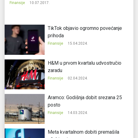
Finansije
10.07.2017.
Fi
TikTok objavio ogromno povećanje
prihoda
Finansije
15.04.2024.
H&M u prvom kvartalu udvostručio
zaradu
Finansije
02.04.2024.
Aramco: Godišnja dobit srezana 25
posto
Finansije
14.03.2024.
Meta kvartalnom dobiti premašila