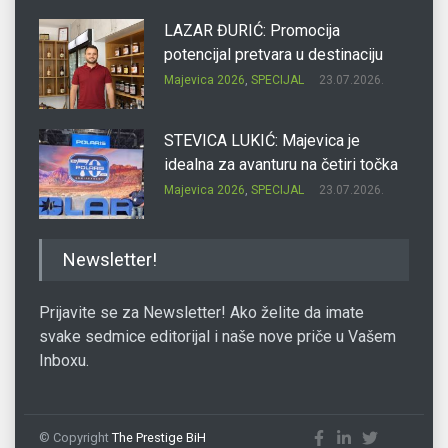
LAZAR ĐURIĆ: Promocija
potencijal pretvara u destinaciju
Majevica 2026
,
SPECIJAL
23.07.2026.
STEVICA LUKIĆ: Majevica je
idealna za avanturu na četiri točka
Majevica 2026
,
SPECIJAL
23.07.2026.
DRAGAN OSTOJIĆ: Moj karakter je
Newsletter!
iskovan na Majevici
Majevica 2026
,
SPECIJAL
23.07.2026.
Prijavite se za Newsletter! Ako želite da imate
svake sedmice editorijal i naše nove priče u Vašem
Inboxu.
SLAĐANA ZGONJANIN: Industrija
sa licem zajednice
Majevica 2026
,
SPECIJAL
23.07.2026.
© Copyright
The Prestige BiH