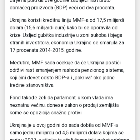
da je na putu da ove godine zabilježi rast bruto
domaćeg proizvoda (BDP) veći od dva procenta.
Ukrajina koristi kreditnu liniju MMF-a od 17,5 milijardi
dolara (15,6 milijardi eura) kako bi se oporavila od
krize. Usljed gubitka industrije u zoni sukoba i bjega
stranih investitora, ekonomija Ukrajine se smanjila za
17 procenata 2014-2015. godine.
Međutim, MMF sada očekuje da će Ukrajina postići
održivi rast smanjenjem rashoda penzionog sistema,
koji čini devet odsto BDP-a i „pokriva” oko jedne
trećine stanovništva.
Fond takođe želi da parlament, u kom vlada ima
neznatnu većinu, donese zakon o prodaji zemljišta
kome se opozicija snažno protivi.
Ukrajina je u ovoj godini do sada dobila od MMF-a
samo jednu milijardu od 4,5 milijardi dolara kojima se