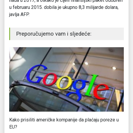
nada u 2017, a otkako je cijeli finansijski paket odobren
u februaru 2015. dobila je ukupno 8,3 milijarde dolara,
javlja AFP.
Preporučujemo vam i sljedeće:
Kako prisiliti američke kompanije da plaćaju poreze u
„E
EU?
s