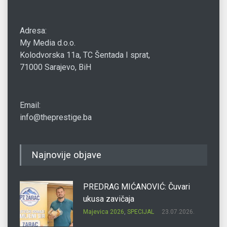
Adresa:
My Media d.o.o.
Kolodvorska 11a, TC Šentada I sprat,
71000 Sarajevo, BiH
Email:
info@theprestige.ba
Najnovije objave
PREDRAG MIĆANOVIĆ: Čuvari
ukusa zavičaja
Majevica 2026
,
SPECIJAL
23.07.2026.