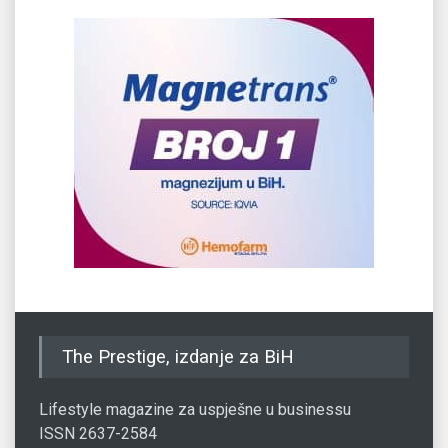
The Prestige, izdanje za BiH
Lifestyle magazine za uspješne u businessu
ISSN 2637-2584