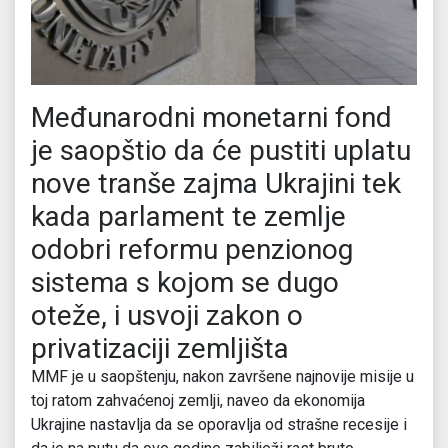
Međunarodni monetarni fond
je saopštio da će pustiti uplatu
nove tranše zajma Ukrajini tek
kada parlament te zemlje
odobri reformu penzionog
sistema s kojom se dugo
oteže, i usvoji zakon o
privatizaciji zemljišta
MMF je u saopštenju, nakon završene najnovije misije u
toj ratom zahvaćenoj zemlji, naveo da ekonomija
Ukrajine nastavlja da se oporavlja od strašne recesije i