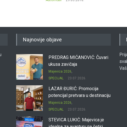
Najnovije objave
u
Pri
PREDRAG MIĆANOVIĆ: Čuvari
sva
ukusa zavičaja
Vaš
Majevica 2026
,
SPECIJAL
23.07.2026.
LAZAR ĐURIĆ: Promocija
potencijal pretvara u destinaciju
Majevica 2026
,
SPECIJAL
23.07.2026.
STEVICA LUKIĆ: Majevica je
idealna za avanturu na četiri