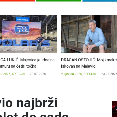
CA LUKIĆ: Majevica je idealna
DRAGAN OSTOJIĆ: Moj karakte
nturu na četiri točka
iskovan na Majevici
ca 2026
,
SPECIJAL
23.07.2026.
Majevica 2026
,
SPECIJAL
23.07.2026
io najbrži