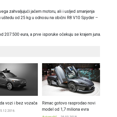
ga zahvaljujući jačem motoru, ali i usljed smanjenja
nu uštedu od 25 kg u odnosu na obični R8 V10 Spyder –
od 207.500 eura, a prve isporuke očekuju se krajem juna.
da vozi i bez vozača
Rimac gotovo rasprodao novi
Hyunda
model od 1,7 miliona evra
projek
5.12.2016.
Automobil
29.03.2018.
Automob