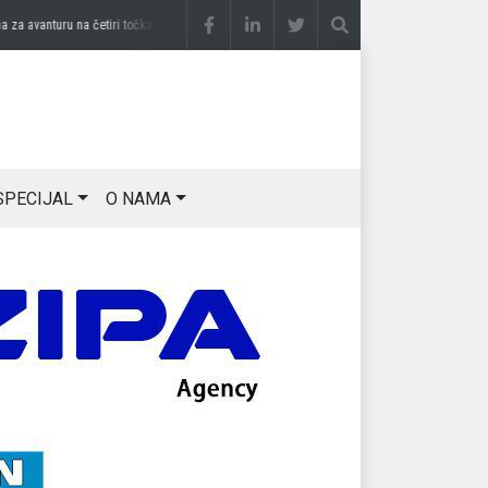
 avanturu na četiri točka
prije 2 sedmice
DRAGAN OSTOJIĆ: Moj karakter je iskovan
SPECIJAL
O NAMA