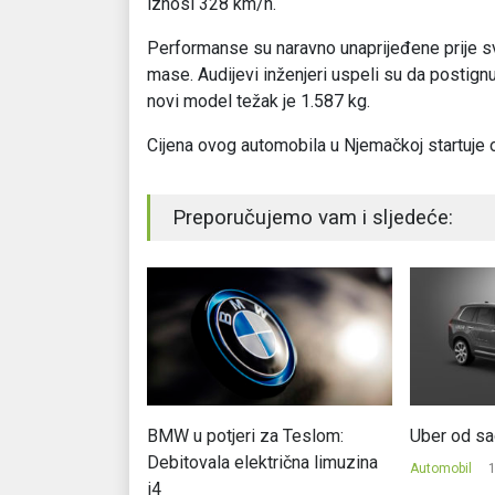
iznosi 328 km/h.
Performanse su naravno unaprijeđene prije sve
mase. Audijevi inženjeri uspeli su da postig
novi model težak je 1.587 kg.
Cijena ovog automobila u Njemačkoj startuje 
Preporučujemo vam i sljedeće:
mentiranog
BMW u potjeri za Teslom:
Uber od sa
 Stonic
Debitovala električna limuzina
Automobil
1
i4
.2017.