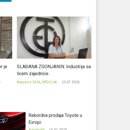
r je
SLAĐANA ZGONJANIN: Industrija sa
NIKOLA GAVRIĆ: L
licem zajednice
regionalni uspje
.
Majevica 2026
,
SPECIJAL
23.07.2026.
Majevica 2026
,
SPEC
Rekordna prodaja Toyote u
Evropi
Automobil
16.01.2025.