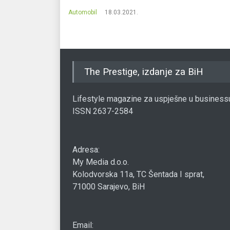
Automobil
18.03.2021.
The Prestige, izdanje za BiH
Lifestyle magazine za uspješne u business
ISSN 2637-2584
Adresa:
My Media d.o.o.
Kolodvorska 11a, TC Šentada I sprat,
71000 Sarajevo, BiH
Email: