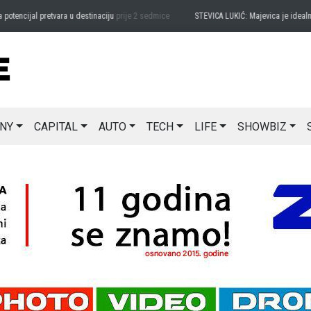
ncijal pretvara u destinaciju
prije 2 sedmice
STEVICA LUKIĆ: Majevica je idealna za
NY
CAPITAL
AUTO
TECH
LIFE
SHOWBIZ