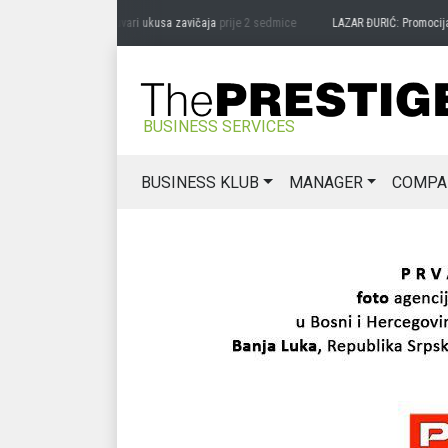
RAG MIĆANOVIĆ: Čuvari ukusa zavičaja
prije 2 sedmice
LAZAR ĐURIĆ: Promocija pote
BUSINESS SERVICES
BUSINESS KLUB
MANAGER
COMPA