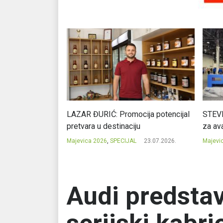
Ć: Čuvari ukusa
LAZAR ĐURIĆ: Promocija potencijal
STEVI
pretvara u destinaciju
za ava
23.07.2026.
Majevica 2026
,
SPECIJAL
23.07.2026.
Majevi
Audi predstav