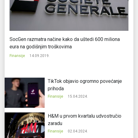
SocGen razmatra načine kako da uštedi 600 miliona
Et
eura na godišnjim troškovima
Fi
Finansije
14.09.2019.
TikTok objavio ogromno povećanje
prihoda
Finansije
15.04.2024.
H&M u prvom kvartalu udvostručio
zaradu
Finansije
02.04.2024.