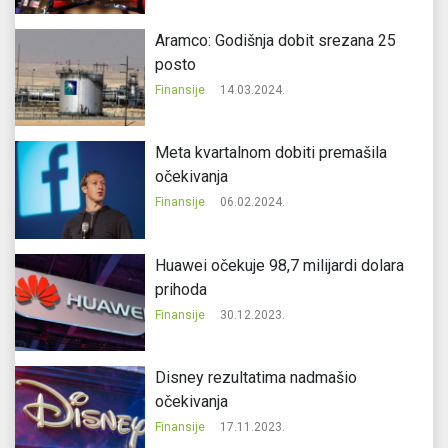
Aramco: Godišnja dobit srezana 25
posto
Finansije
14.03.2024.
Meta kvartalnom dobiti premašila
očekivanja
Finansije
06.02.2024.
Huawei očekuje 98,7 milijardi dolara
prihoda
Finansije
30.12.2023.
Disney rezultatima nadmašio
očekivanja
Finansije
17.11.2023.