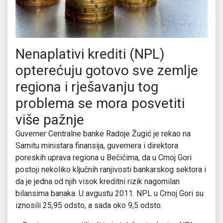
Nenaplativi krediti (NPL)
opterećuju gotovo sve zemlje
regiona i rješavanju tog
problema se mora posvetiti
više pažnje
Guverner Centralne banke Radoje Žugić je rekao na
Samitu ministara finansija, guvernera i direktora
poreskih uprava regiona u Bečićima, da u Crnoj Gori
postoji nekoliko ključnih ranjivosti bankarskog sektora i
da je jedna od njih visok kreditni rizik nagomilan
bilansima banaka. U avgustu 2011. NPL u Crnoj Gori su
iznosili 25,95 odsto, a sada oko 9,5 odsto.