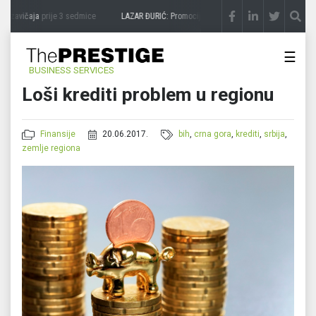
 zavičaja
prije 3 sedmice
LAZAR ĐURIĆ: Promocija potencijal pretvara u destinaciju
☰
BUSINESS SERVICES
Loši krediti problem u regionu
Finansije
20.06.2017.
bih
,
crna gora
,
krediti
,
srbija
,
zemlje regiona