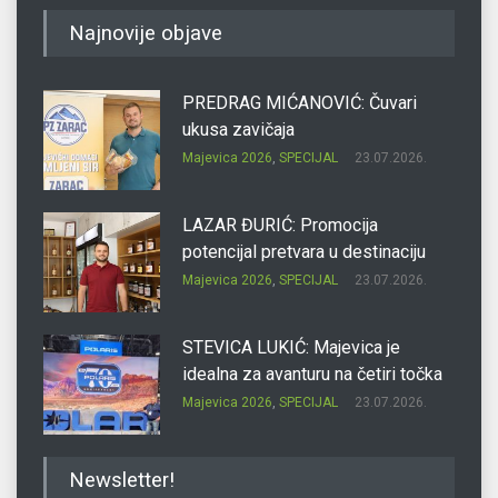
Najnovije objave
PREDRAG MIĆANOVIĆ: Čuvari
ukusa zavičaja
Majevica 2026
,
SPECIJAL
23.07.2026.
LAZAR ĐURIĆ: Promocija
potencijal pretvara u destinaciju
Majevica 2026
,
SPECIJAL
23.07.2026.
STEVICA LUKIĆ: Majevica je
idealna za avanturu na četiri točka
Majevica 2026
,
SPECIJAL
23.07.2026.
DRAGAN OSTOJIĆ: Moj karakter je
Newsletter!
iskovan na Majevici