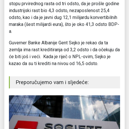
stopu prvirednog rasta od tri odsto, da je prošle godine
industrijski rast bio 4,3 odsto, nezaposlenost 25,4
odsto, kao i da je javni dug 12,1 milijardu konvertibilnih
maraka (šest milijardi eura), što je oko 41,3 odsto BDP-
a.
Guverner Banke Albanije Gent Sejko je rekao da ta
zemlja ima rast kreditiranja od 3,2 odsto i da očekuju da
će biti još i veći. Kada je riječ o NPL-ovim, Sejko je
kazao da su ti krediti na nivou od 16,5 odsto.
Preporučujemo vam i sljedeće: