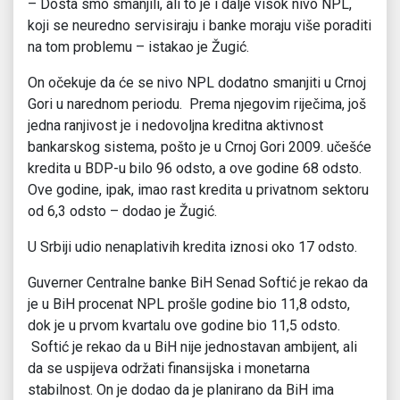
– Dosta smo smanjili, ali to je i dalje visok nivo NPL,
koji se neuredno servisiraju i banke moraju više poraditi
na tom problemu – istakao je Žugić.
On očekuje da će se nivo NPL dodatno smanjiti u Crnoj
Gori u narednom periodu. Prema njegovim riječima, još
jedna ranjivost je i nedovoljna kreditna aktivnost
bankarskog sistema, pošto je u Crnoj Gori 2009. učešće
kredita u BDP-u bilo 96 odsto, a ove godine 68 odsto.
Ove godine, ipak, imao rast kredita u privatnom sektoru
od 6,3 odsto – dodao je Žugić.
U Srbiji udio nenaplativih kredita iznosi oko 17 odsto.
Guverner Centralne banke BiH Senad Softić je rekao da
je u BiH procenat NPL prošle godine bio 11,8 odsto,
dok je u prvom kvartalu ove godine bio 11,5 odsto.
Softić je rekao da u BiH nije jednostavan ambijent, ali
da se uspijeva održati finansijska i monetarna
stabilnost. On je dodao da je planirano da BiH ima