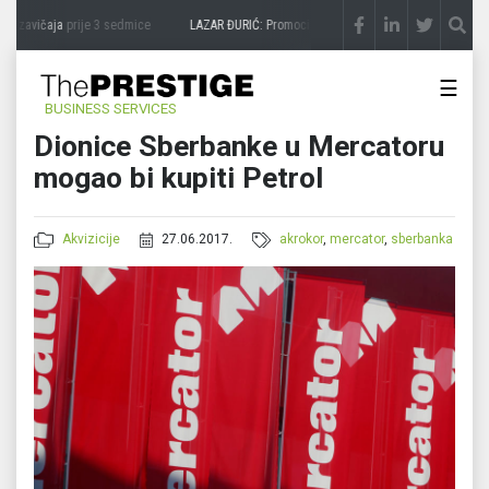
a zavičaja
prije 3 sedmice
LAZAR ĐURIĆ: Promocija potencijal pretvara u destinaciju
☰
BUSINESS SERVICES
Dionice Sberbanke u Mercatoru
mogao bi kupiti Petrol
Akvizicije
27.06.2017.
akrokor
,
mercator
,
sberbanka