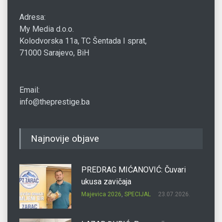
Adresa:
My Media d.o.o.
Kolodvorska 11a, TC Šentada I sprat,
71000 Sarajevo, BiH
Email:
info@theprestige.ba
Najnovije objave
PREDRAG MIĆANOVIĆ: Čuvari
ukusa zavičaja
Majevica 2026
,
SPECIJAL
23.07.2026.