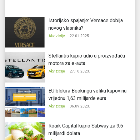
Istorijsko spajanje: Versace dobija
novog vlasnika?
Akvizicije
22.01.2025.
Stellantis kupio udio u proizvođaču
motora za e-auta
Akvizicije
27.10.2023.
EU blokira Bookingu veliku kupovinu
vrijednu 1,63 milijarde eura
Akvizicije
06.09.2023.
Roark Capital kupio Subway za 9,6
milijardi dolara