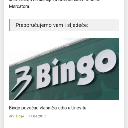
Mercatora.
Preporučujemo vam i sljedeće:
Bingo povećao vlasnički udio u Unevitu
Sa
do
Akvizicije
14.04.2017.
Ak