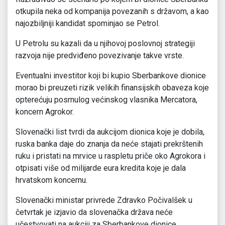
otkupila neka od kompanija povezanih s državom, a kao
najozbiljniji kandidat spominjao se Petrol.
U Petrolu su kazali da u njihovoj poslovnoj strategiji
razvoja nije predviđeno povezivanje takve vrste.
Eventualni investitor koji bi kupio Sberbankove dionice
morao bi preuzeti rizik velikih finansijskih obaveza koje
opterećuju posrnulog većinskog vlasnika Mercatora,
koncern Agrokor.
Slovenački list tvrdi da aukcijom dionica koje je dobila,
ruska banka daje do znanja da neće stajati prekrštenih
ruku i pristati na mrvice u raspletu priče oko Agrokora i
otpisati više od milijarde eura kredita koje je dala
hrvatskom koncernu.
Slovenački ministar privrede Zdravko Počivalšek u
četvrtak je izjavio da slovenačka država neće
učestvovati na aukciji za Sberbankove dionice