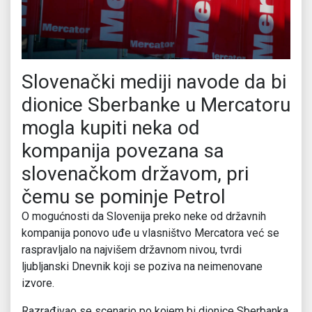
Slovenački mediji navode da bi
dionice Sberbanke u Mercatoru
mogla kupiti neka od
kompanija povezana sa
slovenačkom državom, pri
čemu se pominje Petrol
O mogućnosti da Slovenija preko neke od državnih
kompanija ponovo uđe u vlasništvo Mercatora već se
raspravljalo na najvišem državnom nivou, tvrdi
ljubljanski Dnevnik koji se poziva na neimenovane
izvore.
Razrađivao se scenario po kojem bi dionice Sberbanka