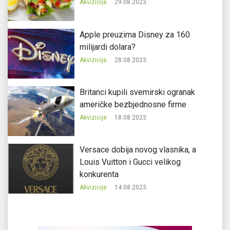
Akvizicije
29.08.2023.
Apple preuzima Disney za 160
milijardi dolara?
Akvizicije
28.08.2023.
Britanci kupili svemirski ogranak
američke bezbjednosne firme
Akvizicije
18.08.2023.
Versace dobija novog vlasnika, a
Louis Vuitton i Gucci velikog
konkurenta
Akvizicije
14.08.2023.