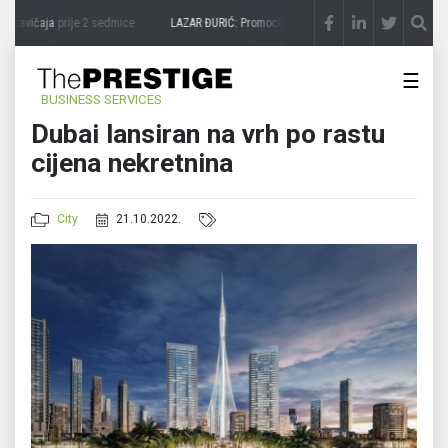
zavičaja
prije 2 sedmice
LAZAR ĐURIĆ: Promocija potencijal pretvara u destinaciju
p
☰
BUSINESS SERVICES
Dubai lansiran na vrh po rastu
cijena nekretnina
City
21.10.2022.