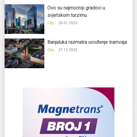
Ovo su najmoćniji gradovi u
svjetskom turzimu
City
20.01.2023.
Banjaluka razmatra uvođenje tramvaja
City
27.12.2022.