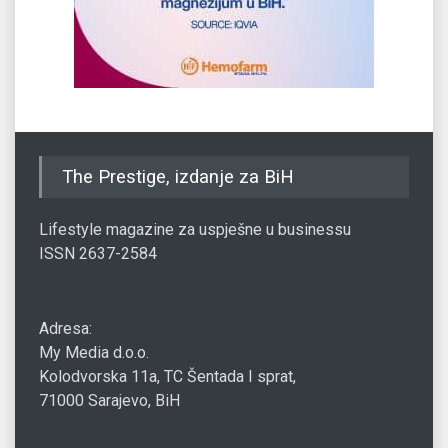
The Prestige, izdanje za BiH
Lifestyle magazine za uspješne u businessu
ISSN 2637-2584
Adresa:
My Media d.o.o.
Kolodvorska 11a, TC Šentada I sprat,
71000 Sarajevo, BiH