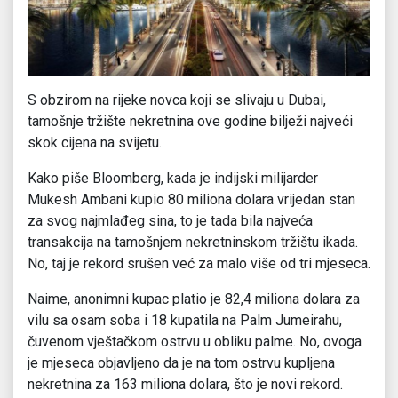
S obzirom na rijeke novca koji se slivaju u Dubai,
tamošnje tržište nekretnina ove godine bilježi najveći
skok cijena na svijetu.
Kako piše Bloomberg, kada je indijski milijarder
Mukesh Ambani kupio 80 miliona dolara vrijedan stan
za svog najmlađeg sina, to je tada bila najveća
transakcija na tamošnjem nekretninskom tržištu ikada.
No, taj je rekord srušen već za malo više od tri mjeseca.
Naime, anonimni kupac platio je 82,4 miliona dolara za
vilu sa osam soba i 18 kupatila na Palm Jumeirahu,
čuvenom vještačkom ostrvu u obliku palme. No, ovoga
je mjeseca objavljeno da je na tom ostrvu kupljena
nekretnina za 163 miliona dolara, što je novi rekord.