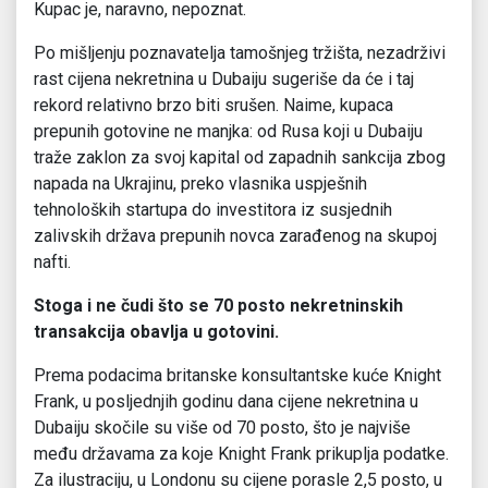
Kupac je, naravno, nepoznat.
Po mišljenju poznavatelja tamošnjeg tržišta, nezadrživi
rast cijena nekretnina u Dubaiju sugeriše da će i taj
rekord relativno brzo biti srušen. Naime, kupaca
prepunih gotovine ne manjka: od Rusa koji u Dubaiju
traže zaklon za svoj kapital od zapadnih sankcija zbog
napada na Ukrajinu, preko vlasnika uspješnih
tehnoloških startupa do investitora iz susjednih
zalivskih država prepunih novca zarađenog na skupoj
nafti.
Stoga i ne čudi što se 70 posto nekretninskih
transakcija obavlja u gotovini.
Prema podacima britanske konsultantske kuće Knight
Frank, u posljednjih godinu dana cijene nekretnina u
Dubaiju skočile su više od 70 posto, što je najviše
među državama za koje Knight Frank prikuplja podatke.
Za ilustraciju, u Londonu su cijene porasle 2,5 posto, u