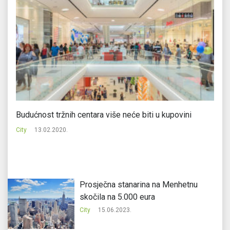
Budućnost tržnih centara više neće biti u kupovini
Na
mi
City
13.02.2020.
Ci
Prosječna stanarina na Menhetnu
skočila na 5.000 eura
City
15.06.2023.