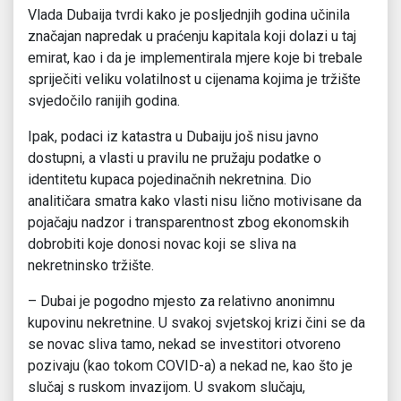
Vlada Dubaija tvrdi kako je posljednjih godina učinila
značajan napredak u praćenju kapitala koji dolazi u taj
emirat, kao i da je implementirala mjere koje bi trebale
spriječiti veliku volatilnost u cijenama kojima je tržište
svjedočilo ranijih godina.
Ipak, podaci iz katastra u Dubaiju još nisu javno
dostupni, a vlasti u pravilu ne pružaju podatke o
identitetu kupaca pojedinačnih nekretnina. Dio
analitičara smatra kako vlasti nisu lično motivisane da
pojačaju nadzor i transparentnost zbog ekonomskih
dobrobiti koje donosi novac koji se sliva na
nekretninsko tržište.
– Dubai je pogodno mjesto za relativno anonimnu
kupovinu nekretnine. U svakoj svjetskoj krizi čini se da
se novac sliva tamo, nekad se investitori otvoreno
pozivaju (kao tokom COVID-a) a nekad ne, kao što je
slučaj s ruskom invazijom. U svakom slučaju,