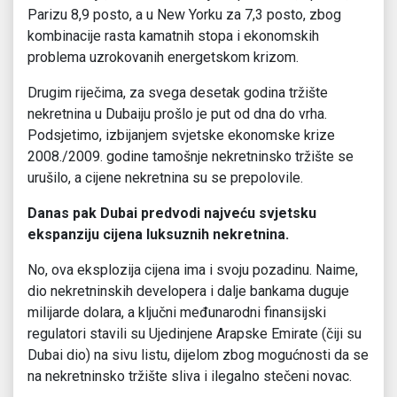
Parizu 8,9 posto, a u New Yorku za 7,3 posto, zbog
kombinacije rasta kamatnih stopa i ekonomskih
problema uzrokovanih energetskom krizom.
Drugim riječima, za svega desetak godina tržište
nekretnina u Dubaiju prošlo je put od dna do vrha.
Podsjetimo, izbijanjem svjetske ekonomske krize
2008./2009. godine tamošnje nekretninsko tržište se
urušilo, a cijene nekretnina su se prepolovile.
Danas pak Dubai predvodi najveću svjetsku
ekspanziju cijena luksuznih nekretnina.
No, ova eksplozija cijena ima i svoju pozadinu. Naime,
dio nekretninskih developera i dalje bankama duguje
milijarde dolara, a ključni međunarodni finansijski
regulatori stavili su Ujedinjene Arapske Emirate (čiji su
Dubai dio) na sivu listu, dijelom zbog mogućnosti da se
na nekretninsko tržište sliva i ilegalno stečeni novac.