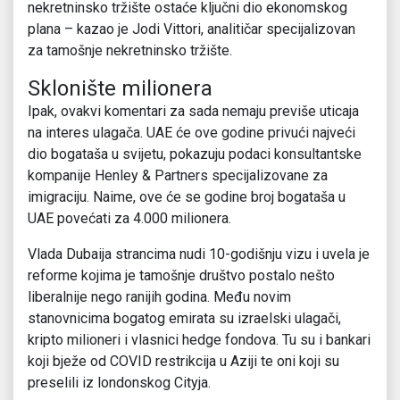
nekretninsko tržište ostaće ključni dio ekonomskog
plana – kazao je Jodi Vittori, analitičar specijalizovan
za tamošnje nekretninsko tržište.
Sklonište milionera
Ipak, ovakvi komentari za sada nemaju previše uticaja
na interes ulagača. UAE će ove godine privući najveći
dio bogataša u svijetu, pokazuju podaci konsultantske
kompanije Henley & Partners specijalizovane za
imigraciju. Naime, ove će se godine broj bogataša u
UAE povećati za 4.000 milionera.
Vlada Dubaija strancima nudi 10-godišnju vizu i uvela je
reforme kojima je tamošnje društvo postalo nešto
liberalnije nego ranijih godina. Među novim
stanovnicima bogatog emirata su izraelski ulagači,
kripto milioneri i vlasnici hedge fondova. Tu su i bankari
koji bježe od COVID restrikcija u Aziji te oni koji su
preselili iz londonskog Cityja.