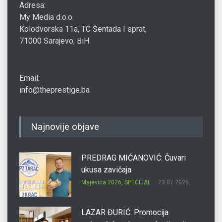
Adresa:
My Media d.o.o.
Kolodvorska 11a, TC Šentada I sprat,
71000 Sarajevo, BiH
Email:
info@theprestige.ba
Najnovije objave
PREDRAG MIĆANOVIĆ: Čuvari
ukusa zavičaja
Majevica 2026
,
SPECIJAL
23.07.2026.
LAZAR ĐURIĆ: Promocija