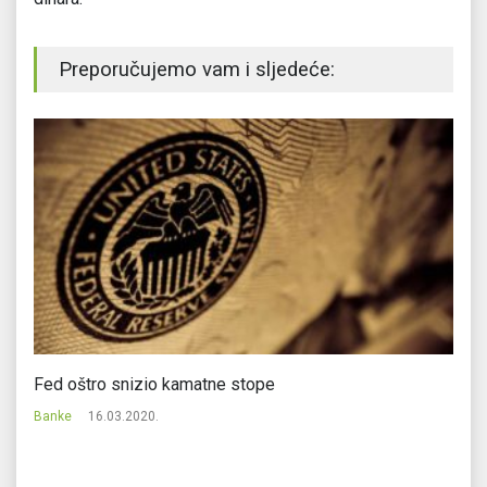
Preporučujemo vam i sljedeće:
Fed oštro snizio kamatne stope
It
pr
Banke
16.03.2020.
Ba