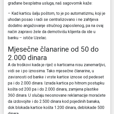
građane besplatna usluga, naš sagovornik kaže:
– Kad karticu šalju poštom, to je po automatizmu, koji je
uhodan posao i radi se centralizovano i ne zahtjeva
dodatno angažovanje stručnog zaposlenog, pa na ovaj
način zapravo žele da demotivišu klijenta da ide u
banku – ističe Uzelac.
Mjesečne članarine od 50 do
2.000 dinara
A da troškovi kada je riječ o karticama nisu zanemarljivi,
vidi se i po iznosima. Tako mjesečne članarine, u
zavisnosti od banke i vrste kartice iznose od pedeset
pa i do 2.000 dinara. Izrada kartica po hitnom postupku
košta od 200 pa i do 2.000 dinara, zamjena plastike
360 dinara. U slučaju neosnovane reklamacije moraćete
da izdovojite i do 2.500 dinara kod pojedinih banaka,
dok blokada kartice košta 1.200 dinara, deblokade 500
dinara.