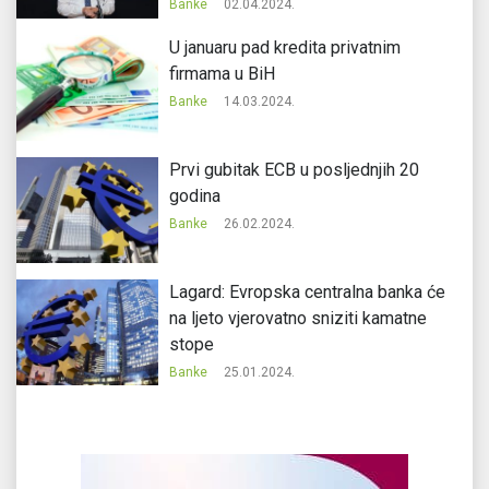
Banke
02.04.2024.
U januaru pad kredita privatnim
firmama u BiH
Banke
14.03.2024.
Prvi gubitak ECB u posljednjih 20
godina
Banke
26.02.2024.
Lagard: Evropska centralna banka će
na ljeto vjerovatno sniziti kamatne
stope
Banke
25.01.2024.