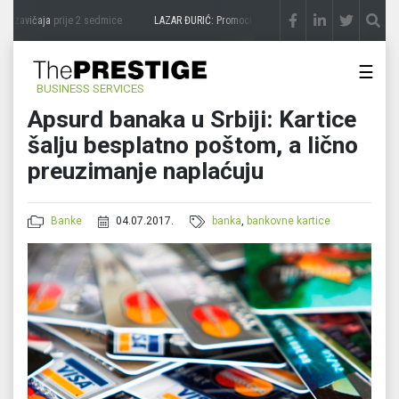
 zavičaja
prije 2 sedmice
LAZAR ĐURIĆ: Promocija potencijal pretvara u destinaciju
☰
BUSINESS SERVICES
Apsurd banaka u Srbiji: Kartice
šalju besplatno poštom, a lično
preuzimanje naplaćuju
Banke
04.07.2017.
banka
,
bankovne kartice