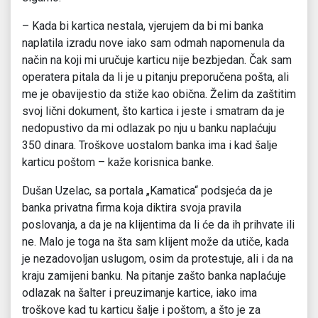
– Kada bi kartica nestala, vjerujem da bi mi banka
naplatila izradu nove iako sam odmah napomenula da
način na koji mi uručuje karticu nije bezbjedan. Čak sam
operatera pitala da li je u pitanju preporučena pošta, ali
me je obavijestio da stiže kao obična. Želim da zaštitim
svoj lični dokument, što kartica i jeste i smatram da je
nedopustivo da mi odlazak po nju u banku naplaćuju
350 dinara. Troškove uostalom banka ima i kad šalje
karticu poštom – kaže korisnica banke.
Dušan Uzelac, sa portala „Kamatica“ podsjeća da je
banka privatna firma koja diktira svoja pravila
poslovanja, a da je na klijentima da li će da ih prihvate ili
ne. Malo je toga na šta sam klijent može da utiče, kada
je nezadovoljan uslugom, osim da protestuje, ali i da na
kraju zamijeni banku. Na pitanje zašto banka naplaćuje
odlazak na šalter i preuzimanje kartice, iako ima
troškove kad tu karticu šalje i poštom, a što je za