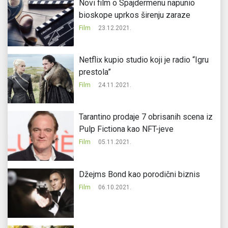
Novi film o Spajdermenu napunio
bioskope uprkos širenju zaraze
Film
23.12.2021.
Netflix kupio studio koji je radio “Igru
prestola”
Film
24.11.2021.
Tarantino prodaje 7 obrisanih scena iz
Pulp Fictiona kao NFT-jeve
Film
05.11.2021.
Džejms Bond kao porodični biznis
Film
06.10.2021.