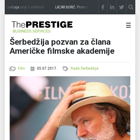
a zavičaja
prije 3 sedmice
LAZAR ĐURIĆ: Promocija potencijal pretvara u destinacij
☰
BUSINESS SERVICES
Šerbedžija pozvan za člana
Američke filmske akademije
Film
05.07.2017.
Rade Šerbedžija