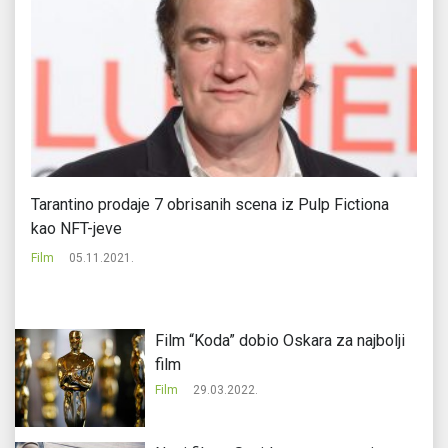
Tarantino prodaje 7 obrisanih scena iz Pulp Fictiona
Av
kao NFT-jeve
Fi
Film
05.11.2021.
Film “Koda” dobio Oskara za najbolji
film
Film
29.03.2022.