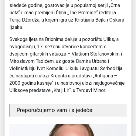
sledeće godine, gostovao je u popularnoj seriji „Crna
lista“ i imao premijeru filma „The Promise“ reditelja
Terija Džordža, u kojem igra uz Kristijana Bejla i Oskara
Ijzaka.
Svakoga ljeta na Brionima deluje u pozorištu Uliks, a
ovogodišnju, 17. sezonu otvoriće koncertom s
dvojicom gitarskih virtuoza – Vlatkom Stefanovskim i
Miroslavom Tadićem, uz goste Damira Urbana i
violinistkinju Ivet Korneliu. U kulu i avgustu Šerbedžija
će nastupiti u ulozi Kreonta u predstavi „Antigona –
2000 godina kasnije“ i u naslovnoj ulozi najdugovečnije
Uliksove predstave „Kralj Lir“, u Tvrđavi Minor.
Preporučujemo vam i sljedeće: