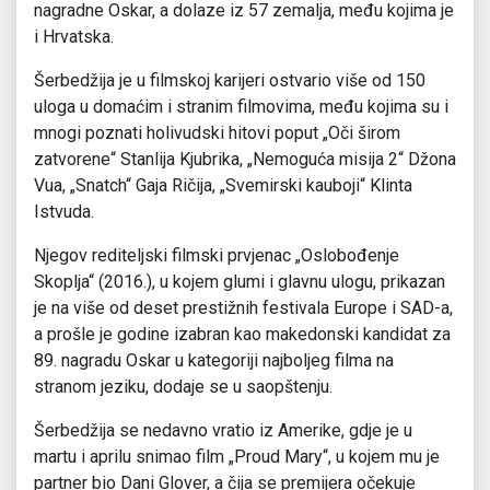
nagradne Oskar, a dolaze iz 57 zemalja, među kojima je
i Hrvatska.
Šerbedžija je u filmskoj karijeri ostvario više od 150
uloga u domaćim i stranim filmovima, među kojima su i
mnogi poznati holivudski hitovi poput „Oči širom
zatvorene“ Stanlija Kjubrika, „Nemoguća misija 2“ Džona
Vua, „Snatch“ Gaja Ričija, „Svemirski kauboji“ Klinta
Istvuda.
Njegov rediteljski filmski prvjenac „Oslobođenje
Skoplja“ (2016.), u kojem glumi i glavnu ulogu, prikazan
je na više od deset prestižnih festivala Europe i SAD-a,
a prošle je godine izabran kao makedonski kandidat za
89. nagradu Oskar u kategoriji najboljeg filma na
stranom jeziku, dodaje se u saopštenju.
Šerbedžija se nedavno vratio iz Amerike, gdje je u
martu i aprilu snimao film „Proud Mary“, u kojem mu je
partner bio Dani Glover, a čija se premijera očekuje