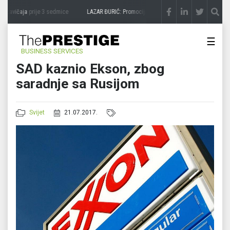
 zavičaja
prije 3 sedmice
LAZAR ĐURIĆ: Promocija potencijal pretvara u destinaciju
p
☰
BUSINESS SERVICES
SAD kaznio Ekson, zbog
saradnje sa Rusijom
Svijet
21.07.2017.