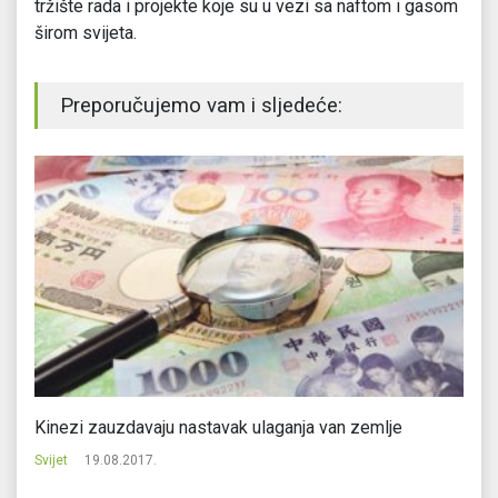
tržište rada i projekte koje su u vezi sa naftom i gasom
širom svijeta.
Preporučujemo vam i sljedeće:
e
Kinezi zauzdavaju nastavak ulaganja van zemlje
Ru
il
Svijet
19.08.2017.
Svi