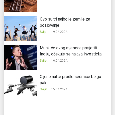
Ovo su tri najbolje zemlje za
poslovanje
Svijet
19.04.2024.
Musk će ovog mjeseca posjetiti
Indiju, očekuje se najava investicija
Svijet
16.04.2024.
Cijene nafte prošle sedmice blago
pale
Svijet
15.04.2024.