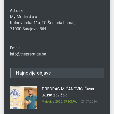
Adresa:
My Media d.o.o.
Kolodvorska 11a, TC Šentada I sprat,
71000 Sarajevo, BiH
Email:
info@theprestige.ba
Najnovije objave
PREDRAG MIĆANOVIĆ: Čuvari
ukusa zavičaja
Majevica 2026
,
SPECIJAL
23.07.2026.