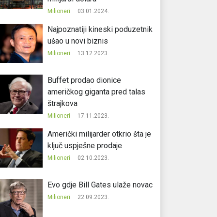
Milioneri
03.01.2024.
Najpoznatiji kineski poduzetnik
ušao u novi biznis
Milioneri
13.12.2023.
Buffet prodao dionice
američkog giganta pred talas
štrajkova
Milioneri
17.11.2023.
Američki milijarder otkrio šta je
ključ uspješne prodaje
Milioneri
02.10.2023.
Evo gdje Bill Gates ulaže novac
Milioneri
22.09.2023.