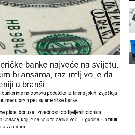
eričke banke najveće na svijetu,
ećim bilansama, razumljivo je da
eniji u branši
m bankarima na osnovu podataka iz finansijskih izvještaja
e, među prvih pet su američke banke.
e plate, bonusa i vrijednosti dodijeljenih dionica
Chasea, koji je na čelu te banke već 11 godina. On titulu
dinu zaredom.