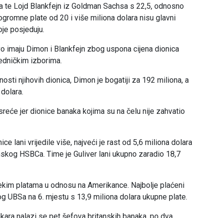
 te Lojd Blankfejn iz Goldman Sachsa s 22,5, odnosno
ogromne plate od 20 i više miliona dolara nisu glavni
je posjeduju.
o imaju Dimon i Blankfejn zbog uspona cijena dionica
edničkim izborima.
osti njihovih dionica, Dimon je bogatiji za 192 miliona, a
dolara.
 sreće jer dionice banaka kojima su na čelu nije zahvatio
e lani vrijedile više, najveći je rast od 5,6 miliona dolara
tanskog HSBCa. Time je Guliver lani ukupno zaradio 18,7
 nekim platama u odnosu na Amerikance. Najbolje plaćeni
g UBSa na 6. mjestu s 13,9 miliona dolara ukupne plate.
ara nalazi se pet šefova britanskih banaka, po dva