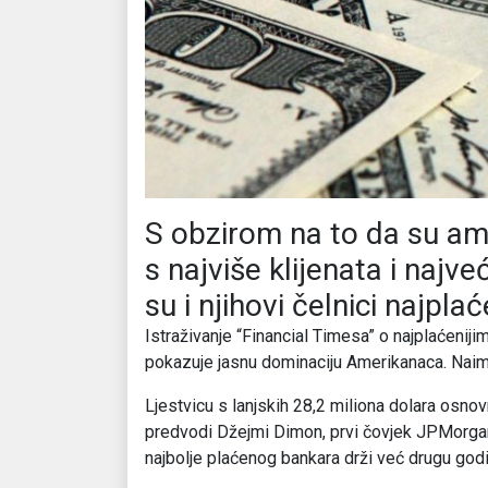
S obzirom na to da su am
s najviše klijenata i najv
su i njihovi čelnici najplać
Istraživanje “Financial Timesa” o najplaćeniji
pokazuje jasnu dominaciju Amerikanaca. Naim
Ljestvicu s lanjskih 28,2 miliona dolara osnovn
predvodi Džejmi Dimon, prvi čovjek JPMorgan 
najbolje plaćenog bankara drži već drugu go