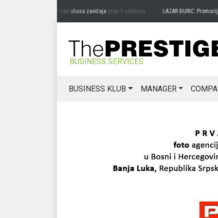
RAG MIĆANOVIĆ: Čuvari ukusa zavičaja
prije 3 sedmice
LAZAR ĐURIĆ: Promocija pote
BUSINESS SERVICES
BUSINESS KLUB
MANAGER
COMPA