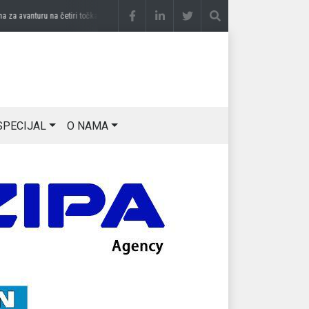
avanturu na četiri točka
prije 3 sedmice
DRAGAN OSTOJIĆ: Moj karakter je iskovan 
SPECIJAL
O NAMA