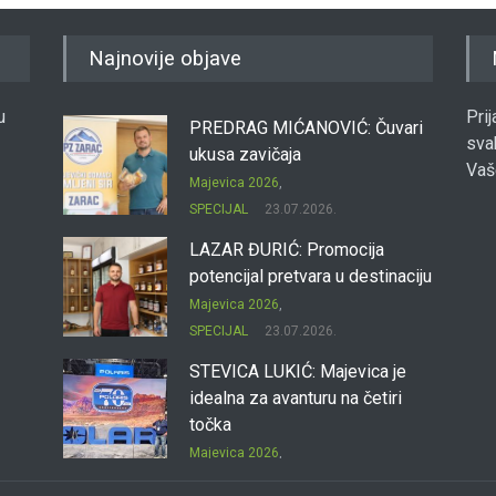
Najnovije objave
u
Pri
PREDRAG MIĆANOVIĆ: Čuvari
sva
ukusa zavičaja
Vaš
Majevica 2026
,
SPECIJAL
23.07.2026.
LAZAR ĐURIĆ: Promocija
potencijal pretvara u destinaciju
Majevica 2026
,
SPECIJAL
23.07.2026.
STEVICA LUKIĆ: Majevica je
idealna za avanturu na četiri
točka
Majevica 2026
,
SPECIJAL
23.07.2026.
DRAGAN OSTOJIĆ: Moj