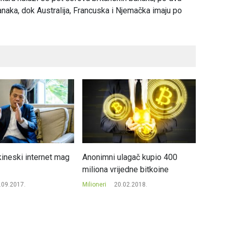
anaka, dok Australija, Francuska i Njemačka imaju po
kineski internet mag
Anonimni ulagač kupio 400
Kinez 
miliona vrijedne bitkoine
poklon
milijar
.09.2017.
Milioneri
20.02.2018.
Milioneri