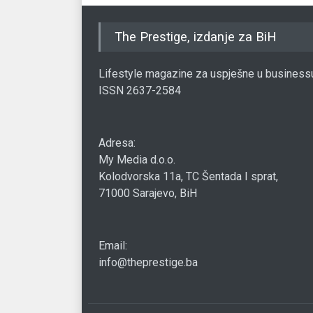
The Prestige, izdanje za BiH
Lifestyle magazine za uspješne u business
ISSN 2637-2584
Adresa:
My Media d.o.o.
Kolodvorska 11a, TC Šentada I sprat,
71000 Sarajevo, BiH
Email:
info@theprestige.ba