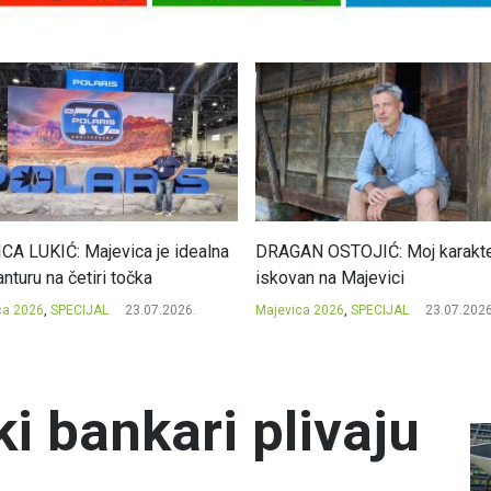
CA LUKIĆ: Majevica je idealna
DRAGAN OSTOJIĆ: Moj karakte
nturu na četiri točka
iskovan na Majevici
ca 2026
,
SPECIJAL
23.07.2026.
Majevica 2026
,
SPECIJAL
23.07.2026
ki bankari plivaju