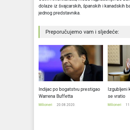
dolaze iz švajcarskih, španskih i kanadskih b
jednog predstavnika.
Preporučujemo vam i sljedeće:
na Muska probilo
Indijac po bogatstvu prestigao
Izgubljeni 
čnu granicu
Warrena Buffetta
se vratio
022.
Milioneri
20.08.2020.
Milioneri
11