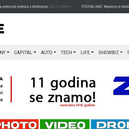
ncijal pretvara u destinaciju
prije 3 sedmice
STEVICA LUKIĆ: Majevica je idealna za 
NY
CAPITAL
AUTO
TECH
LIFE
SHOWBIZ