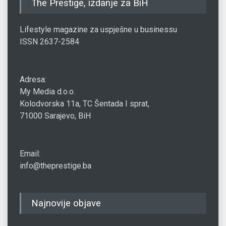
The Prestige, izdanje za BiH
Lifestyle magazine za uspješne u businessu
ISSN 2637-2584
Adresa:
My Media d.o.o.
Kolodvorska 11a, TC Šentada I sprat,
71000 Sarajevo, BiH
Email:
info@theprestige.ba
Najnovije objave