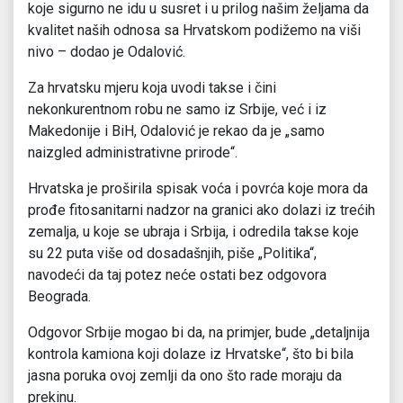
koje sigurno ne idu u susret i u prilog našim željama da
kvalitet naših odnosa sa Hrvatskom podižemo na viši
nivo – dodao je Odalović.
Za hrvatsku mjeru koja uvodi takse i čini
nekonkurentnom robu ne samo iz Srbije, već i iz
Makedonije i BiH, Odalović je rekao da je „samo
naizgled administrativne prirode“.
Hrvatska je proširila spisak voća i povrća koje mora da
prođe fitosanitarni nadzor na granici ako dolazi iz trećih
zemalja, u koje se ubraja i Srbija, i odredila takse koje
su 22 puta više od dosadašnjih, piše „Politika“,
navodeći da taj potez neće ostati bez odgovora
Beograda.
Odgovor Srbije mogao bi da, na primjer, bude „detaljnija
kontrola kamiona koji dolaze iz Hrvatske“, što bi bila
jasna poruka ovoj zemlji da ono što rade moraju da
prekinu.