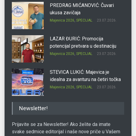
PREDRAG MIĆANOVIĆ: Čuvari
ukusa zavičaja
Majevica 2026
,
SPECIJAL
23.07.2026.
LAZAR ĐURIĆ: Promocija
potencijal pretvara u destinaciju
Majevica 2026
,
SPECIJAL
23.07.2026.
STEVICA LUKIĆ: Majevica je
idealna za avanturu na četiri točka
Majevica 2026
,
SPECIJAL
23.07.2026.
DRAGAN OSTOJIĆ: Moj karakter je
Newsletter!
iskovan na Majevici
Majevica 2026
,
SPECIJAL
23.07.2026.
Prijavite se za Newsletter! Ako želite da imate
svake sedmice editorijal i naše nove priče u Vašem