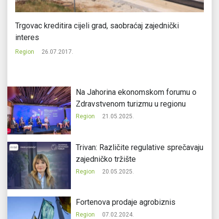
Trgovac kreditira cijeli grad, saobraćaj zajednički
Sb
interes
M
Region
26.07.2017.
Re
Na Jahorina ekonomskom forumu o
Zdravstvenom turizmu u regionu
Region
21.05.2025.
Trivan: Različite regulative sprečavaju
zajedničko tržište
Region
20.05.2025.
Fortenova prodaje agrobiznis
Region
07.02.2024.