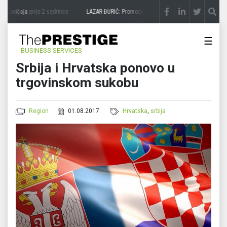
 zavičaja
prije 2 sedmice
LAZAR ĐURIĆ: Promocija potencijal pretvara u destinaciju
☰
BUSINESS SERVICES
Srbija i Hrvatska ponovo u
trgovinskom sukobu
Region
01.08.2017.
Hrvatska
,
srbija