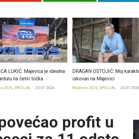
CA LUKIĆ: Majevica je idealna
DRAGAN OSTOJIĆ: Moj karakte
nturu na četiri točka
iskovan na Majevici
ca 2026
,
SPECIJAL
23.07.2026.
Majevica 2026
,
SPECIJAL
23.07.2026
 povećao profit u