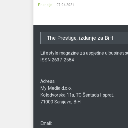
Finansije
07.04.2021.
The Prestige, izdanje za BiH
Lifestyle magazine za uspješne u business
ISSN 2637-2584
Adresa:
My Media d.o.o.
Kolodvorska 11a, TC Šentada I sprat,
71000 Sarajevo, BiH
Email: