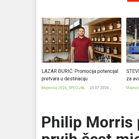
Ć: Čuvari ukusa
LAZAR ĐURIĆ: Promocija potencijal
STEVI
pretvara u destinaciju
za ava
23.07.2026.
Majevica 2026
,
SPECIJAL
23.07.2026.
Majevi
Philip Morris