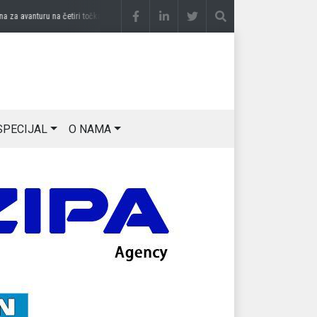
a avanturu na četiri točka
prije 3 sedmice
DRAGAN OSTOJIĆ: Moj karakter je iskovan
SPECIJAL
O NAMA