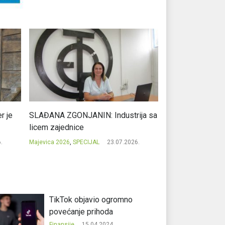
r je
SLAĐANA ZGONJANIN: Industrija sa
NIKOLA GAVRIĆ: L
licem zajednice
regionalni uspje
.
Majevica 2026
,
SPECIJAL
23.07.2026.
Majevica 2026
,
SPEC
TikTok objavio ogromno
povećanje prihoda
Finansije
15.04.2024.