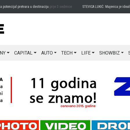
encijal pretvara u destinaciju
prije 3 sedmice
STEVICA LUKIĆ: Majevica je idealna z
NY
CAPITAL
AUTO
TECH
LIFE
SHOWBIZ