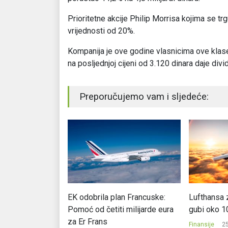
Prioritetne akcije Philip Morrisa kojima se t
vrijednosti od 20%.
Kompanija je ove godine vlasnicima ove klase a
na posljednjoj cijeni od 3.120 dinara daje div
Preporučujemo vam i sljedeće:
bavljača Agrokora
EK odobrila plan Francuske:
Lufthansa 
Pomoć od četiti milijarde eura
gubi oko 1
2017.
za Er Frans
Finansije
25