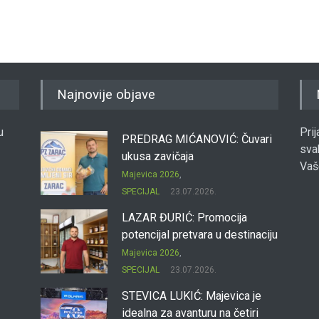
Finansij
Najnovije objave
u
Pri
PREDRAG MIĆANOVIĆ: Čuvari
sva
ukusa zavičaja
Vaš
Majevica 2026
,
SPECIJAL
23.07.2026.
LAZAR ĐURIĆ: Promocija
potencijal pretvara u destinaciju
Majevica 2026
,
SPECIJAL
23.07.2026.
STEVICA LUKIĆ: Majevica je
idealna za avanturu na četiri