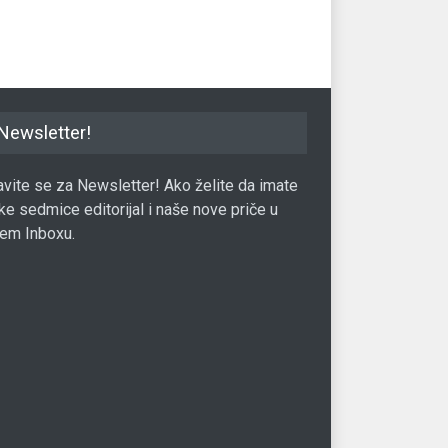
e
07.01.2021.
Fin
Newsletter!
javite se za Newsletter! Ako želite da imate
ke sedmice editorijal i naše nove priče u
em Inboxu.