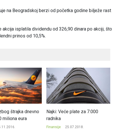
rguje na Beogradskoj berzi od početka godine bilježe rast
kcija isplatila dividendu od 326,90 dinara po akciji, što
idendni prinos od 10,5%.
zbog štrajka dnevno
Najki: Veće plate za 7.000
Komerci
0 miliona eura
radnika
ukupni 
dolara
.11.2016.
Finansije
25.07.2018.