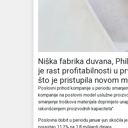
Niška fabrika duvana, Phil
je rast profitabilnosti u 
što je pristupila novom 
Poslovni prihod kompanije u periodu smanjen j
kompanije na poslovni model uslužne proizvod
smanjenje troškova materijala doprinijelo un
iskorišćenjem proizvodnih kapaciteta”.
Poslovna dobit u periodu januar-jun skočila je
porastao 11,2% na 1,8 milijardi dinara.