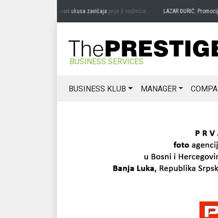
DRAG MIĆANOVIĆ: Čuvari ukusa zavičaja
prije 3 sedmice
LAZAR ĐURIĆ: Promocija pot
BUSINESS SERVICES
BUSINESS KLUB
MANAGER
COMPA