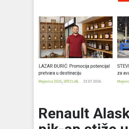
Ć: Čuvari ukusa
LAZAR ĐURIĆ: Promocija potencijal
STEVI
pretvara u destinaciju
za ava
23.07.2026.
Majevica 2026
,
SPECIJAL
23.07.2026.
Majevi
Renault Alask