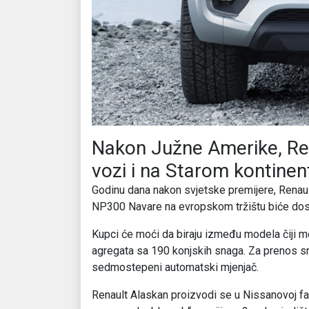
Nakon Južne Amerike, Re
vozi i na Starom kontinent
Godinu dana nakon svjetske premijere, Renault
NP300 Navare na evropskom tržištu biće dost
Kupci će moći da biraju između modela čiji mot
agregata sa 190 konjskih snaga. Za prenos sn
sedmostepeni automatski mjenjač.
Renault Alaskan proizvodi se u Nissanovoj fab