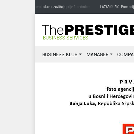
RAG MIĆANOVIĆ: Čuvari ukusa zavičaja
prije 3 sedmice
LAZAR ĐURIĆ: Promocija pote
BUSINESS SERVICES
BUSINESS KLUB
MANAGER
COMPA