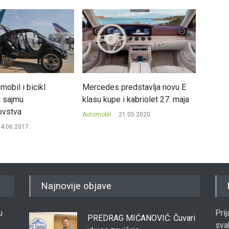
mobil i bicikl
Mercedes predstavlja novu E
Kako M
a sajmu
klasu kupe i kabriolet 27. maja
vozač
ovstva
Automobil
21.05.2020.
Automob
4.06.2017.
Najnovije objave
u
Pri
PREDRAG MIĆANOVIĆ: Čuvari
sva