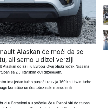
nault Alaskan će moći da se
u, ali samo u dizel verziji
 Alaskan dolazi i u Evropu. Ovaj bliski rođak Nissana
upan sa 2.3 litarskim dCi dizelašem.
or ima jedan turbo punjač i razvija 160 ks, i twin-turbo
age koristiće se šestobrzinski manuelni ili
rici u Barseloni a u početku će u Evropi biti dostupan