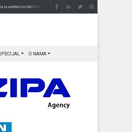
 avanturu na četiri točka
prije 3 sedmice
DRAGAN OSTOJIĆ: Moj karakter je iskovan 
SPECIJAL
O NAMA