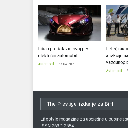
e ulagače
Liban predstavio svoj prvi
Leteći auto
električni automobil
atrakcije n
.2020.
vazduhopl
Automobil
26.04.2021.
Automobil
2
The Prestige, izdanje za BiH
Lifestyle magazine za uspješne u business
ISSN 2637-2584