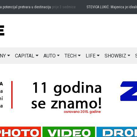
ncijal pretvara u destinaciju
prije 3 sedmice
STEVICA LUKIĆ: Majevica je idealna za
NY
CAPITAL
AUTO
TECH
LIFE
SHOWBIZ