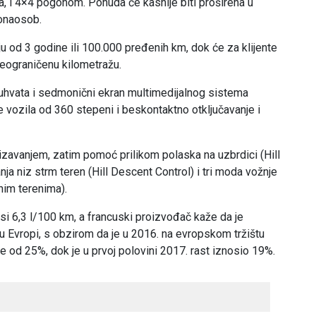
ta, i 4×4 pogonom. Ponuda će kasnije biti proširena u
ponaosob.
ju od 3 godine ili 100.000 pređenih km, dok će za klijente
 neograničenu kilometražu.
hvata i sedmonični ekran multimedijalnog sistema
e vozila od 360 stepeni i beskontaktno otključavanje i
lizavanjem, zatim pomoć prilikom polaska na uzbrdici (Hill
nja niz strm teren (Hill Descent Control) i tri moda vožnje
im terenima).
osi 6,3 l/100 km, a francuski proizvođač kaže da je
 Evropi, s obzirom da je u 2016. na evropskom tržištu
e od 25%, dok je u prvoj polovini 2017. rast iznosio 19%.