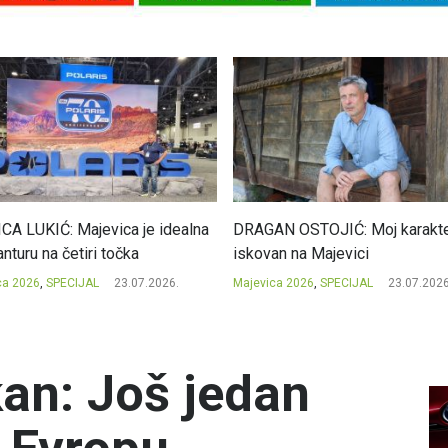
CA LUKIĆ: Majevica je idealna
DRAGAN OSTOJIĆ: Moj karakte
nturu na četiri točka
iskovan na Majevici
ca 2026
,
SPECIJAL
23.07.2026.
Majevica 2026
,
SPECIJAL
23.07.2026
an: Još jedan