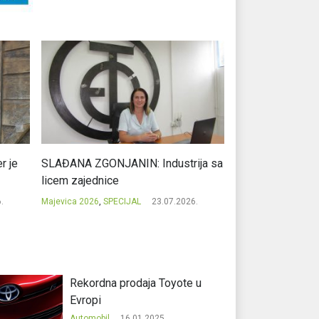
r je
SLAĐANA ZGONJANIN: Industrija sa
NIKOLA GAVRIĆ: L
licem zajednice
regionalni uspje
.
Majevica 2026
,
SPECIJAL
23.07.2026.
Majevica 2026
,
SPEC
Rekordna prodaja Toyote u
Evropi
Automobil
16.01.2025.