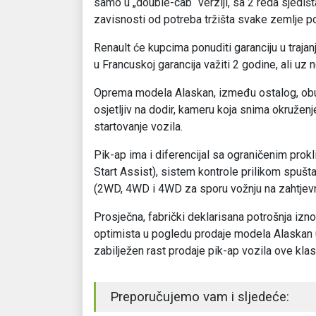
samo u „double-cab“ verziji, sa 2 reda sjediš
zavisnosti od potreba tržišta svake zemlje 
Renault će kupcima ponuditi garanciju u trajan
u Francuskoj garancija važiti 2 godine, ali uz
Oprema modela Alaskan, između ostalog, obu
osjetljiv na dodir, kameru koja snima okruženj
startovanje vozila.
Pik-ap ima i diferencijal sa ograničenim prok
Start Assist), sistem kontrole prilikom spušta
(2WD, 4WD i 4WD za sporu vožnju na zahtjevn
Prosječna, fabrički deklarisana potrošnja izn
optimista u pogledu prodaje modela Alaskan u
zabilježen rast prodaje pik-ap vozila ove klas
Preporučujemo vam i sljedeće: