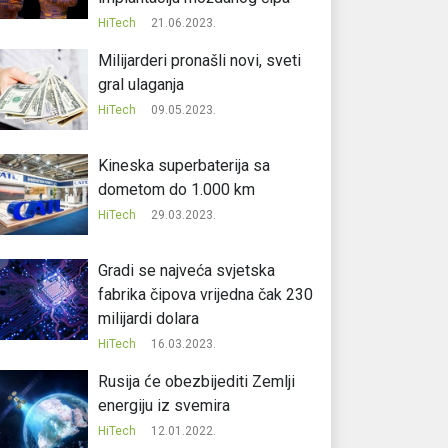
HiTech
21.06.2023.
Milijarderi pronašli novi, sveti
gral ulaganja
HiTech
09.05.2023.
Kineska superbaterija sa
dometom do 1.000 km
HiTech
29.03.2023.
Gradi se najveća svjetska
fabrika čipova vrijedna čak 230
milijardi dolara
HiTech
16.03.2023.
Rusija će obezbijediti Zemlji
energiju iz svemira
HiTech
12.01.2022.