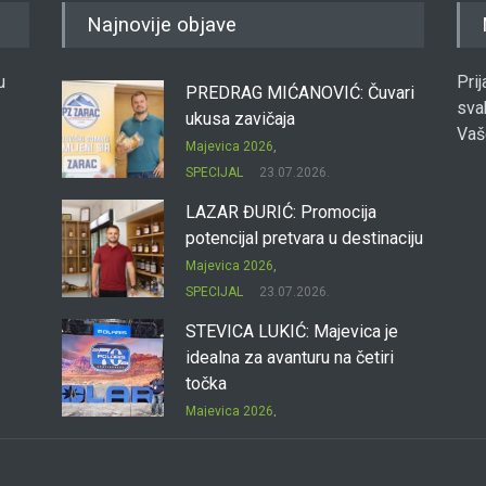
Najnovije objave
u
Pri
PREDRAG MIĆANOVIĆ: Čuvari
sva
ukusa zavičaja
Vaš
Majevica 2026
,
SPECIJAL
23.07.2026.
LAZAR ĐURIĆ: Promocija
potencijal pretvara u destinaciju
Majevica 2026
,
SPECIJAL
23.07.2026.
STEVICA LUKIĆ: Majevica je
idealna za avanturu na četiri
točka
Majevica 2026
,
SPECIJAL
23.07.2026.
DRAGAN OSTOJIĆ: Moj
karakter je iskovan na Majevici