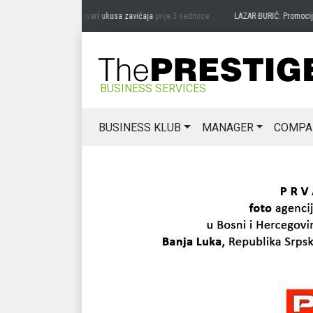
DRAG MIĆANOVIĆ: Čuvari ukusa zavičaja
prije 3 sedmice
LAZAR ĐURIĆ: Promocija pot
BUSINESS SERVICES
BUSINESS KLUB
MANAGER
COMPA