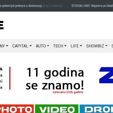
encijal pretvara u destinaciju
prije 3 sedmice
STEVICA LUKIĆ: Majevica je idealna z
NY
CAPITAL
AUTO
TECH
LIFE
SHOWBIZ