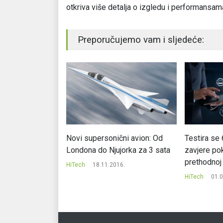
otkriva više detalja o izgledu i performansa
Preporučujemo vam i sljedeće:
najveći
Novi supersonični avion: Od
Testira se 
pova
Londona do Njujorka za 3 sata
zavjere pok
prethodnoj
17.
HiTech
18.11.2016.
HiTech
01.0