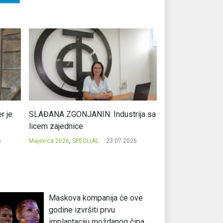
r je
SLAĐANA ZGONJANIN: Industrija sa
NIKOLA GAVRIĆ: L
licem zajednice
regionalni uspje
.
Majevica 2026
,
SPECIJAL
23.07.2026.
Majevica 2026
,
SPEC
Maskova kompanija će ove
godine izvršiti prvu
implantaciju moždanog čipa