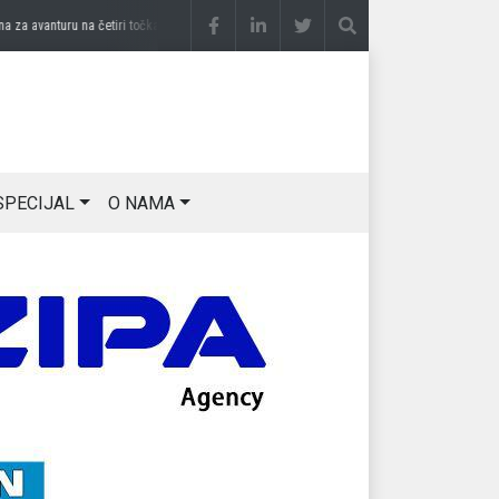
a avanturu na četiri točka
prije 3 sedmice
DRAGAN OSTOJIĆ: Moj karakter je iskovan
SPECIJAL
O NAMA