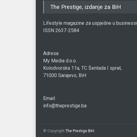
The Prestige, izdanje za BiH
Lifestyle magazine za uspješne u business
ISSN 2637-2584
Adresa:
My Media d.o.o.
Kolodvorska 11a, TC Šentada I sprat,
71000 Sarajevo, BiH
Email:
info@theprestige.ba
© Copyright
The Prestige BiH