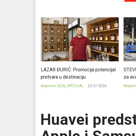
Ć: Čuvari ukusa
LAZAR ĐURIĆ: Promocija potencijal
STEVI
pretvara u destinaciju
za ava
23.07.2026.
Majevica 2026
,
SPECIJAL
23.07.2026.
Majevi
Huavei predst