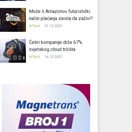
Može li Amazonov futuristički
način plaćanja zaista da zaživi?
HiTech
21.12.2021.
Četiri kompanije drže 67%
svjetskog cloud tržišta
HiTech
16.12.2021.