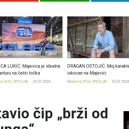
CA LUKIĆ: Majevica je idealna
DRAGAN OSTOJIĆ: Moj karakte
nturu na četiri točka
iskovan na Majevici
ca 2026
,
SPECIJAL
23.07.2026.
Majevica 2026
,
SPECIJAL
23.07.2026
avio čip „brži od