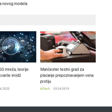
ma novog modela.
6G mreža, teorije
Mančester testni grad za
Četiri
varile imidž
plaćanje prepoznavanjem vena
svjetsk
prstiju
HiTech
6.2020.
HiTech
03.04.2019.